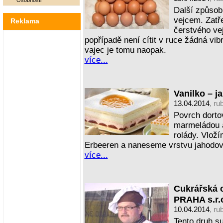
Osobnosti
Další způsob
vejcem. Zatř
Reklama
čerstvého ve
popřípadě není cítit v ruce žádná vib
vajec je tomu naopak.
více...
Vanilko – j
13.04.2014
, ru
Povrch dort
marmeládou a
rolády. Vlož
Erbeeren a naneseme vrstvu jahodové
více...
Cukrářská o
PRAHA s.r.
10.04.2014
, ru
Tento druh su