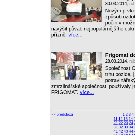
30.03.2014
, ru
Novým prvkem
způsob ozdob
počin v možno
navýšil půvab nejpopulárnějšího cuk
přízně.
více...
Frigomat d
28.03.2014
, ru
Společnost C
trhu pozice, 
potravinářsk
zmrzlinářské společnosti používaly j
FRIGOMAT.
více...
<< předchozí
1
2
3
4
11
12
13
14
21
22
23
24
31
32
33
34
41
42
43
44