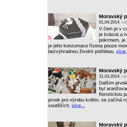
Moravský poh
01.04.2014
, ru
V čem je v c
je krásná a 
pokrmem, je 
je jeho konzumace řízena pouze mome
bezvýhradnou životní potřebou.
více.
Moravský poh
31.03.2014
, ru
Dalším prvek
byl aranžova
floristickou 
prvek pro výrobu květin, se začíná 
soutěžích.
více...
Moravský po