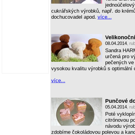
jednoúčelový,
cukrářských výrobků, např. do krémů
dochucovadel apod.
více...
Velikonočn
08.04.2014
, ru
Sandra HARM
určená pro v
pečených ve 
vysokou kvalitu výrobků s optimální
více...
Punčové do
05.04.2014
, ru
Poté vyklopí
citrónovou p
návodu výrob
zdobíme čokoládovou polevou a kan