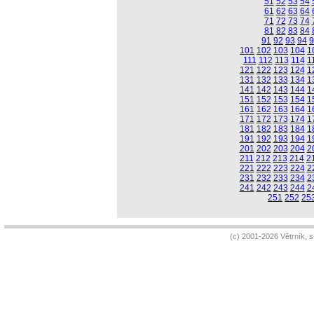
51
52
53
54
61
62
63
64
71
72
73
74
81
82
83
84
91
92
93
94
9
101
102
103
104
1
111
112
113
114
1
121
122
123
124
1
131
132
133
134
1
141
142
143
144
1
151
152
153
154
1
161
162
163
164
1
171
172
173
174
1
181
182
183
184
1
191
192
193
194
1
201
202
203
204
2
211
212
213
214
2
221
222
223
224
2
231
232
233
234
2
241
242
243
244
2
251
252
25
(c) 2001-2026 Větrník, 