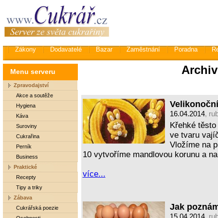
Zákony
Dodavatelé
Bazar
Zaměstnání
Poradna
R
Archiv
Menu serveru
Zpravodajství
Akce a soutěže
Velikonoční
Hygiena
16.04.2014
, ru
Káva
Křehké těsto
Suroviny
ve tvaru vají
Cukrařina
Vložíme na p
Perník
10 vytvoříme mandlovou korunu a n
Business
Praktické
více...
Recepty
Tipy a triky
Zábava
Jak poznám
Cukrářská poezie
15.04.2014
, ru