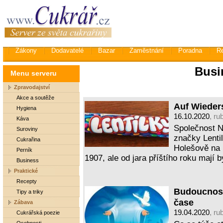
Zákony
Dodavatelé
Bazar
Zaměstnání
Poradna
R
Busi
Menu serveru
Zpravodajství
Akce a soutěže
Auf Wieders
Hygiena
16.10.2020
, ru
Káva
Společnost N
Suroviny
značky Lenti
Cukrařina
Holešově na 
Perník
1907, ale od jara příštího roku mají
Business
Praktické
Recepty
Budoucnost
Tipy a triky
čase
Zábava
19.04.2020
, ru
Cukrářská poezie