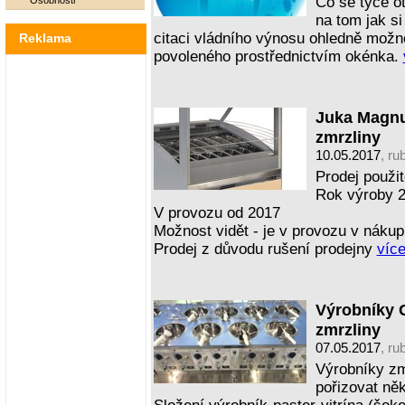
Co se týče ot
Osobnosti
na tom jak si
citaci vládního výnosu ohledně možno
Reklama
povoleného prostřednictvím okénka.
Juka Magnu
zmrzliny
10.05.2017
, ru
Prodej použi
Rok výroby 
V provozu od 2017
Možnost vidět - je v provozu v náku
Prodej z důvodu rušení prodejny
více
Výrobníky 
zmrzliny
07.05.2017
, ru
Výrobníky zm
pořizovat něk