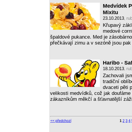
Medvídek P
Mixitu
23.10.2013
, ru
Křupavý zákl
medové cornf
špaldové pukance. Med je zásobárnou
přečkávají zimu a v sezóně jsou pak 
Haribo - Sa
18.10.2013
, ru
Zachovali jsm
tradiční oblí
dvaceti pěti
velikosti medvídků, což jak doufáme
zákazníkům měkčí a šťavnatější záž
<< předchozí
1
2
3
4