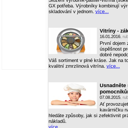
Složení výrobník-paster-vitrína (šoke
GX potřeba. Výrobníky kombinují výro
skladování v jednom.
více...
Vitríny - z
16.01.2016
, ru
První dojem 
úspěšnost pro
dobré nepodce
Váš sortiment v plné kráse. Jak na 
kvalitní zmrzlinová vitrína.
více...
Usnadněte s
pomocník
07.08.2015
, ru
Ať provozujet
kavárničku n
hledáte způsoby, jak si zefektivnit 
nákladů.
více...