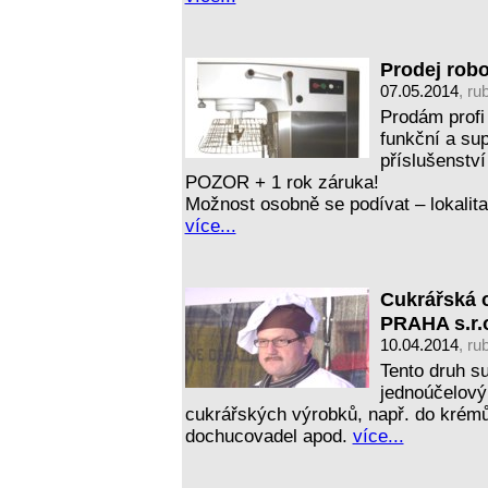
Prodej rob
07.05.2014
, ru
Prodám profi 
funkční a s
příslušenství
POZOR + 1 rok záruka!
Možnost osobně se podívat – lokali
více...
Cukrářská o
PRAHA s.r.
10.04.2014
, ru
Tento druh su
jednoúčelový,
cukrářských výrobků, např. do krémů
dochucovadel apod.
více...