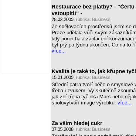
Restaurace bez platby? - "Čertu 
vstoupiti!" -
28.02.2009
, rubrika:
Business
Ze sdělovacích prostředků jsem se do
Praze udělala vůči svým zákazníkům 
kdy ponechala zaplacení konzumace d
byl prý po týdnu ukončen. Co na to ří
více...
Kvalita je také to, jak křupne tyč
15.01.2009
, rubrika:
Business
Střední patra tvoří péče o smyslové 
třeba i zvukem. Vy skutečně zkoumáte 
jak zní třeba tyčinka Mars nebo něja
spoluvytváří image výrobku.
více...
Za vším hledej cukr
07.05.2008
, rubrika:
Business