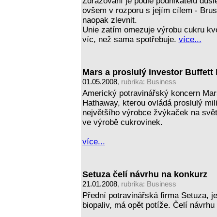
Zdražování je podle podnikatelů důsl
ovšem v rozporu s jejím cílem - Bru
naopak zlevnit.
Unie zatím omezuje výrobu cukru kvót
víc, než sama spotřebuje.
více...
Mars a proslulý investor Buffett
01.05.2008
, rubrika:
Business
Americký potravinářský koncern Mars
Hathaway, kterou ovládá proslulý mil
největšího výrobce žvýkaček na světě
ve výrobě cukrovinek.
více...
Setuza čelí návrhu na konkurz
21.01.2008
, rubrika:
Business
Přední potravinářská firma Setuza, j
biopaliv, má opět potíže. Čelí návrh