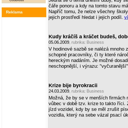
Jedná se o téma dnešní doby, kdy se
Osobnosti
čáře ponoru a kdy na tomto stavu má 
Napříč tomu, že nelze všechny školy 
Reklama
jejich prostředí hledat i jejich podíl.
ví
Kudy kráčíš a kráčet budeš, do
05.06.2009
, rubrika:
Business
V hodinové sazbě se nalézá mnoho zá
schopné pracovníky, či ty které nároč
hereckým nadáním. Je možné dosadit i
neschopnější, i výrazu: "vyčuranější
Krize bije byrokracii
24.03.2009
, rubrika:
Business
Možná, že by se v menších firmách mo
vůbec v době tzv. krize to takto říci.
jízd vozidel, kdy by se měl zrušit 
vozidla, který na sebe vázal psací ú