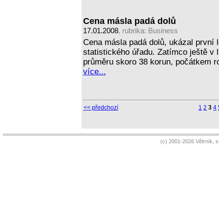
Cena másla padá dolů
17.01.2008
, rubrika:
Business
Cena másla padá dolů, ukázal první
statistického úřadu. Zatímco ještě v l
průměru skoro 38 korun, počátkem ro
více...
<< předchozí
1
2
3
4
(c) 2001-2026 Větrník, 