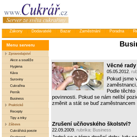
Zákony
Dodavatelé
Bazar
Zaměstnání
Poradna
R
Busi
Menu serveru
Zpravodajství
Akce a soutěže
Věcné rad
Hygiena
05.05.2012
, ru
Káva
Pokud jsme 
Suroviny
zaměstnanci.
Cukrařina
Podle těchto 
Perník
povinnosti. Pokud se nám nelíbí poz
Business
změnit a stát se buď zaměstnancem
Praktické
Recepty
Tipy a triky
Zrušení učňovského školství?
Zábava
22.09.2009
, rubrika:
Business
Cukrářská poezie