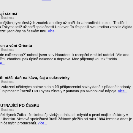
jí cizinci
:
Business
mějších, ryze českých značek zmrzliny už patří do zahraničních rukou. Tradiční
Eskymo totiž už patří společnosti Unilever. Ta tím posílí svou rodinu zmrzlin Algida
zici jedničky na českém trhu.
více...
en a vůni Orientu
:
Business
e coffeeshop?" nahnul jsem se v Naardenu k recepční v místní radnici. "Ale ano.
eřmi, chodbou pak úplně nakonec a doprava. Moc příjemný koutek," sekla
e...
ili nižší daň na kávu, čaj a cukrovinky
:
Business
i zařazení některých potravin do nižší pětiprocentní sazby daně z přidané hodnoty
 19procentní sazbě DPH by tak zůstaly z potravin jen alkoholické nápoje.
více...
UTNAJÍCÍ PO ČESKU
:
Business
řel Hynek Zátka - českobudějovický podnikatel, mlynář a první majitel těstárny v
herska. Akciová společnost Bratři Zátkové přežila od roku 1884 leccos a dnes je
ích českých producentů.
více...