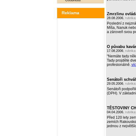
Osobnosti
Reklama
Zmrzlinu ovláda
28.08.2006
, rubrika
Poslední z nejzná
Míša, Nanuk nebo 
a zároveň svou po
O půvabu kavár
17.08.2006
, rubrika
"Nemáte tady někd
Tady projděte dv
profesionálně.
víc
Senátoři schvál
29.05.2006
, rubrika
Senátoři podpořil
(DPH). V základní
TĚSTOVINY CH
04.04.2006
, rubrika
Před 120 lety zem
zemích Rakousko-U
jednou z největš