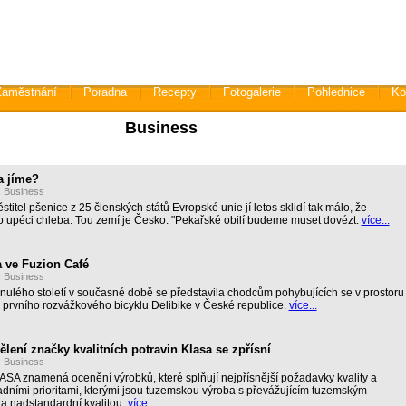
Zaměstnání
Poradna
Recepty
Fotogalerie
Pohlednice
Ko
Business
a jíme?
:
Business
titel pšenice z 25 členských států Evropské unie jí letos sklidí tak málo, že
o upéci chleba. Tou zemí je Česko. "Pekařské obilí budeme muset dovézt.
více...
a ve Fuzion Café
:
Business
nulého století v současné době se představila chodcům pohybujících se v prostoru
 prvního rozvážkového bicyklu Delibike v České republice.
více...
ělení značky kvalitních potravin Klasa se zpřísní
:
Business
ASA znamená ocenění výrobků, které splňují nejpřísnější požadavky kvality a
adními prioritami, kterými jsou tuzemskou výroba s převážujícím tuzemským
a nadstandardní kvalitou.
více...