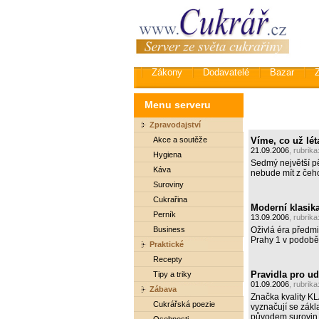
Zákony
Dodavatelé
Bazar
Menu serveru
Zpravodajství
Akce a soutěže
Víme, co už lét
21.09.2006
, rubrika
Hygiena
Sedmý největší pěs
Káva
nebude mít z čeh
Suroviny
Cukrařina
Moderní klasik
Perník
13.09.2006
, rubrika
Business
Oživlá éra předmi
Prahy 1 v podobě
Praktické
Recepty
Pravidla pro ud
Tipy a triky
01.09.2006
, rubrika
Zábava
Značka kvality KL
Cukrářská poezie
vyznačují se zákl
původem surovin 