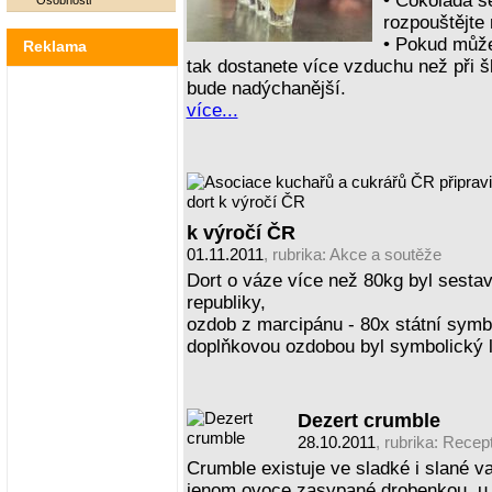
• Čokoláda s
Osobnosti
rozpouštějte 
• Pokud může
Reklama
tak dostanete více vzduchu než při 
bude nadýchanější.
více...
k výročí ČR
01.11.2011
, rubrika:
Akce a soutěže
Dort o váze více než 80kg byl sesta
republiky,
ozdob z marcipánu - 80x státní symbol
doplňkovou ozdobou byl symbolický l
Dezert crumble
28.10.2011
, rubrika:
Recep
Crumble existuje ve sladké i slané var
jenom ovoce zasypané drobenkou, u 