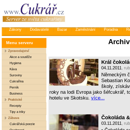
Zákony
Dodavatelé
Bazar
Zaměstnání
Poradna
R
Archiv
Menu serveru
Zpravodajství
Akce a soutěže
Král čokol
Hygiena
04.11.2011
, ru
Káva
Německým čo
Suroviny
Sebastian Ko
Cukrařina
školy, získáv
Perník
roky na lodi Evropa jako šéfcukrář, 
Business
hotelu ve Skotsku.
více...
Praktické
Recepty
Tipy a triky
Čokoláda &
Zábava
03.11.2011
, ru
Cukrářská poezie