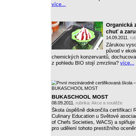
více...
Organická z
chuť a zar
14.09.2011
, ru
Zárukou vyso
původ v ekol
chemických konzervantů, dochucovad
z pohledu BIO stojí zmrzlina?
více...
BUKASCHOOL MOST
08.09.2011
, rubrika:
Akce a soutěže
Škola úspěšně dokončila certifikaci R
Culinary Education u Světové asocia
of Chefs Societies, WACS) a splňuj
pro udělení tohoto prestižního oceně