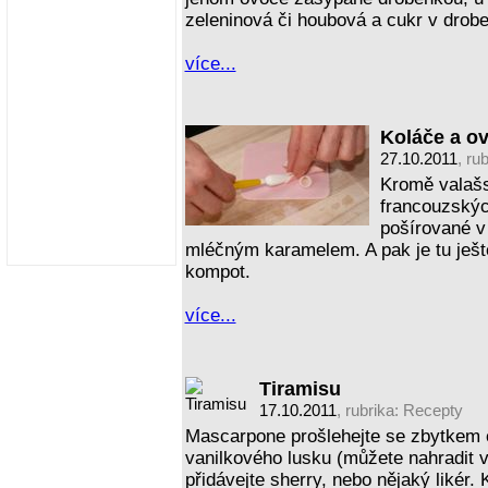
zeleninová či houbová a cukr v drobe
více...
Koláče a o
27.10.2011
, ru
Kromě valašs
francouzskýc
pošírované v
mléčným karamelem. A pak je tu ješ
kompot.
více...
Tiramisu
17.10.2011
, rubrika:
Recepty
Mascarpone prošlehejte se zbytkem c
vanilkového lusku (můžete nahradit 
přidávejte sherry, nebo nějaký likér.