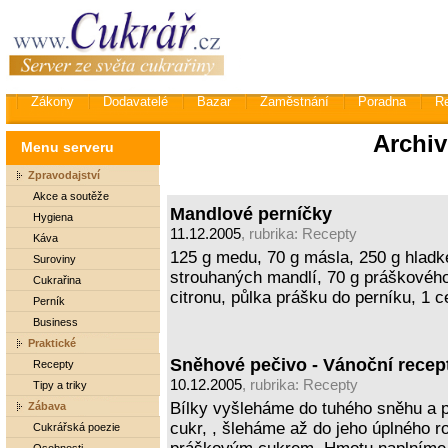
Zákony
Dodavatelé
Bazar
Zaměstnání
Poradna
R
Archiv
Menu serveru
Zpravodajství
Akce a soutěže
Mandlové perníčky
Hygiena
11.12.2005
, rubrika:
Recepty
Káva
125 g medu, 70 g másla, 250 g hlad
Suroviny
strouhaných mandlí, 70 g práškového 
Cukrařina
citronu, půlka prášku do perníku, 1 c
Perník
Business
Praktické
Sněhové pečivo - Vánoční recep
Recepty
10.12.2005
, rubrika:
Recepty
Tipy a triky
Bílky vyšleháme do tuhého sněhu a p
Zábava
cukr, , šleháme až do jeho úplného 
Cukrářská poezie