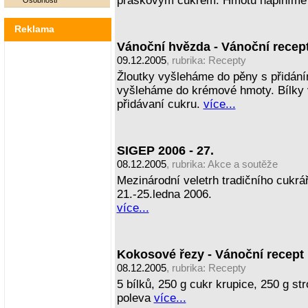
práškovým cukrem. Hmotu naplníme 
Osobnosti
Reklama
Vánoční hvězda - Vánoční recep
09.12.2005
, rubrika:
Recepty
Žloutky vyšleháme do pěny s přidán
vyšleháme do krémové hmoty. Bílky 
přidávaní cukru.
více...
SIGEP 2006 - 27.
08.12.2005
, rubrika:
Akce a soutěže
Mezinárodní veletrh tradičního cukrář
21.-25.ledna 2006.
více...
Kokosové řezy - Vánoční recept
08.12.2005
, rubrika:
Recepty
5 bílků, 250 g cukr krupice, 250 g s
poleva
více...