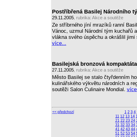
Postříbřená Basilej Národního 
29.11.2005
, rubrika:
Akce a soutěže
Ze stříbrného jíní mrazíků ranní Basi
Vánoc, uzmul Národní tým kuchařů a
vlákna svého úspěchu a okrášlil jimi 
více...
Basilejská bronzová kompaktá
27.11.2005
, rubrika:
Akce a soutěže
Město Basilej se stalo čtyřdenním h
kulinářského výkvětu národních a regi
soutěži Salon Culinaire Mondial.
více
<< předchozí
1
2
3
4
11
12
13
14
21
22
23
24
31
32
33
34
41
42
43
44
51
52
53
54