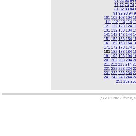
61
62
63
64
71
72
73
74
81
82
83
84
91
92
93
94
9
101
102
103
104
1
111
112
113
114
1
121
122
123
124
1
131
132
133
134
1
141
142
143
144
1
151
152
153
154
1
161
162
163
164
1
171
172
173
174
1
181
182
183
184
1
191
192
193
194
1
201
202
203
204
2
211
212
213
214
2
221
222
223
224
2
231
232
233
234
2
241
242
243
244
2
251
252
25
(c) 2001-2026 Větrník, 