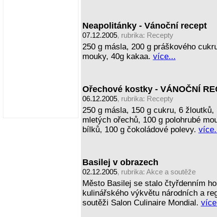
Neapolitánky - Vánoční recept
07.12.2005
, rubrika:
Recepty
250 g másla, 200 g práškového cukru,
mouky, 40g kakaa.
více...
Ořechové kostky - VÁNOČNÍ R
06.12.2005
, rubrika:
Recepty
250 g másla, 150 g cukru, 6 žloutků,
mletých ořechů, 100 g polohrubé mou
bílků, 100 g čokoládové polevy.
více.
Basilej v obrazech
02.12.2005
, rubrika:
Akce a soutěže
Město Basilej se stalo čtyřdenním h
kulinářského výkvětu národních a regi
soutěži Salon Culinaire Mondial.
více