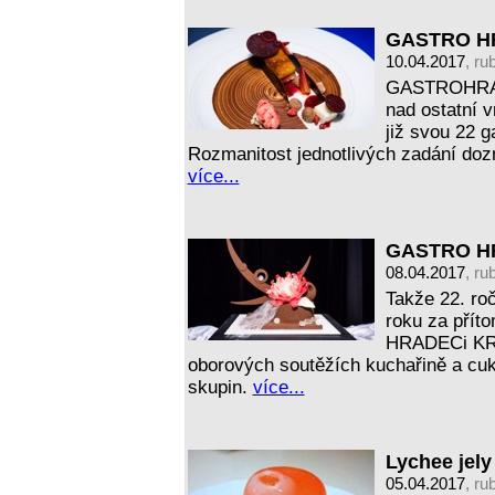
GASTRO HRA
10.04.2017
, ru
GASTROHRADE
nad ostatní 
již svou 22 
Rozmanitost jednotlivých zadání dozn
více...
GASTRO HRA
08.04.2017
, ru
Takže 22. roč
roku za příto
HRADECi KRÁ
oborových soutěžích kuchařině a cuk
skupin.
více...
Lychee jely
05.04.2017
, ru