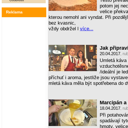
Těsto převále
Osobnosti
potom jej nec
velice překva
Reklama
kterou nemohl ani vyndat. Při pozděj
bez kvasnic,
vždy obdržel l
více...
Jak připrav
20.04.2017
, ru
Umletá káva 
vzduchotěsné
/ideální je le
příchuť i aroma, jestliže jsou vysta
mletá káva měla být spotřebena do 
Marcipán a
18.04.2017
, ru
Při potahová
spadávají ty
hmoty, velice