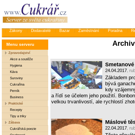
Zákony
Dodavatelé
Bazar
Zaměstnání
Poradna
R
Archiv
Menu serveru
Zpravodajství
Akce a soutěže
Smetanové
Hygiena
24.04.2017
, ru
Káva
Základem pr
Suroviny
bývá ganache
Cukrařina
kdy vzájemný
Perník
a řídí se účelem jeho použití. Bonbo
Business
velkou trvanlivostí, ale rychlostí zho
Praktické
Recepty
Tipy a triky
Máslové těs
Zábava
22.04.2017
, ru
Cukrářská poezie