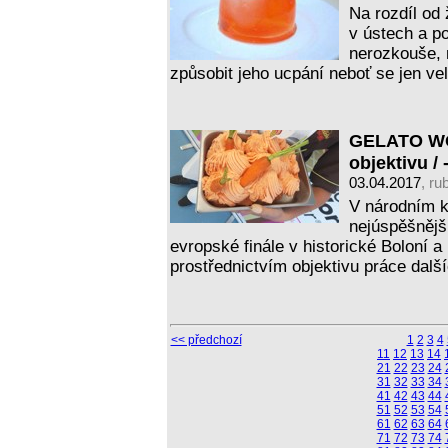
Na rozdíl od 
v ústech a po
nerozkouše, 
způsobit jeho ucpání neboť se jen v
GELATO WO
objektivu / -
03.04.2017
, ru
V národním k
nejúspěšnějš
evropské finále v historické Boloní 
prostřednictvím objektivu práce dalš
<< předchozí
1
2
3
4
11
12
13
14
21
22
23
24
31
32
33
34
41
42
43
44
51
52
53
54
61
62
63
64
71
72
73
74