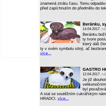
znamená ztrátu času. Tomu odpadáván
před zapíchnutím do předmětu do te
Beránku, s
14.04.2017
, ru
Beránku boží
ty tvore posl
který dáš člo
ty v svém symbolu silný, ač bezbran
více...
GASTRO HRA
12.04.2017
, ru
Je již dlouho
velikonočním
byl považován
A stal se soutěžním cukrářským ná
HRADCI.
více...