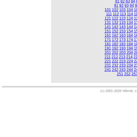
81
82
83
84
91
92
93
94
9
101
102
103
104
1
111
112
113
114
1
121
122
123
124
1
131
132
133
134
1
141
142
143
144
1
151
152
153
154
1
161
162
163
164
1
171
172
173
174
1
181
182
183
184
1
191
192
193
194
1
201
202
203
204
2
211
212
213
214
2
221
222
223
224
2
231
232
233
234
2
241
242
243
244
2
251
252
25
(c) 2001-2026 Větrník, 