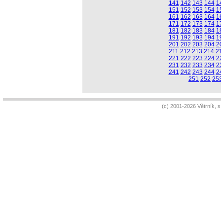
141
142
143
144
1
151
152
153
154
1
161
162
163
164
1
171
172
173
174
1
181
182
183
184
1
191
192
193
194
1
201
202
203
204
2
211
212
213
214
2
221
222
223
224
2
231
232
233
234
2
241
242
243
244
2
251
252
25
(c) 2001-2026 Větrník, 