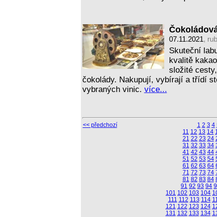
Čokoládová
07.11.2021
, ru
Skuteční labu
kvalitě kakao
složité cesty
čokolády. Nakupují, vybírají a třídí s
vybraných vinic.
více...
<< předchozí
1
2
3
4
11
12
13
14
21
22
23
24
31
32
33
34
41
42
43
44
51
52
53
54
61
62
63
64
71
72
73
74
81
82
83
84
91
92
93
94
9
101
102
103
104
1
111
112
113
114
1
121
122
123
124
1
131
132
133
134
1