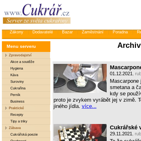
Zákony
Dodavatelé
Bazar
Zaměstnání
Poradna
R
Archiv
Menu serveru
Zpravodajství
Akce a soutěže
Mascarpon
Hygiena
01.12.2021
, ru
Káva
Mascarpone je
Suroviny
smetana a ča
Cukrařina
kdy se použí
Perník
proto je zvykem vyrábět jej v zimě. T
Business
jiného jídla.
více...
Praktické
Recepty
Tipy a triky
Cukrářské v
Zábava
29.11.2021
, ru
Cukrářská poezie