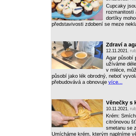
Cupcaky jsou
rozmanitosti 
dortíky mohou
představivosti zdobení se meze nek
Zdraví a ag
12.11.2021
, ru
Agar působí p
užíváme déle 
v mléce, můž
působí jako lék obrodný, neboť vyvol
přebudovává a obnovuje
více...
Věnečky s
10.11.2021
, ru
Krém: Smíchá
citrónovou š
smetanu se 
Umícháme krém, kterým naplníme v