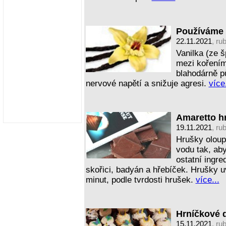
Používáme 
22.11.2021
, ru
Vanilka (ze š
mezi koření
blahodárně p
nervové napětí a snižuje agresi.
více.
Amaretto h
19.11.2021
, ru
Hrušky oloup
vodu tak, ab
ostatní ingre
skořici, badyán a hřebíček. Hrušky 
minut, podle tvrdosti hrušek.
více...
Hrníčkové d
15.11.2021
, ru