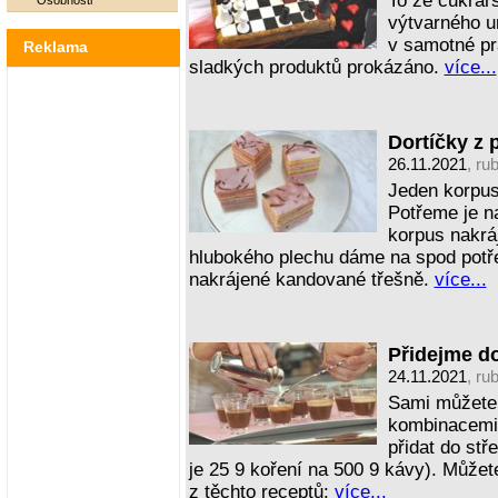
To že cukrářs
Osobnosti
výtvarného u
v samotné pr
Reklama
sladkých produktů prokázáno.
více...
Dortíčky z 
26.11.2021
, ru
Jeden korpus
Potřeme je n
korpus nakrá
hlubokého plechu dáme na spod potř
nakrájené kandované třešně.
více...
Přidejme do
24.11.2021
, ru
Sami můžete 
kombinacemi t
přidat do st
je 25 9 koření na 500 9 kávy). Můžet
z těchto receptů:
více...