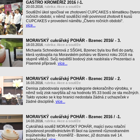
GASTRO KROMĚŘÍŽ 2016 /-1.
20.03.2016
, rubrika:
Akce a soutěže
Soutěžní úkol spočíval ve zhotovení CUPCAKES s tématikou čtvero
ročních období, v němž soutěžící měl povinnost zhotovit 6 kusů
CUPCAKES v provedení námětu „Čtvero ročních období“.
více...
MORAVSKÝ cukrářský POHÁR - Bzenec 2016/ - 3.
18.03.2016
, rubrika:
Akce a soutěže
Michaela Schneiderová z SŠGHL Bzenec byla tou třetí do party,
která vystoupila na Moravském poháru ve Bzenci roku 2016 na
stupně vítězů. Svůj největší bodový zisk nasbírala v Prezentaci a
Písemné přípravě.
více...
MORAVSKÝ cukrářský POHÁR - Bzenec 2016/ - 2.
16.03.2016
, rubrika:
Akce a soutěže
Denisa zabodovala vysoko v kategorie dekoračního výrobku, v
němž svůj zisk navýšila až na hodnotu 95.33 bodů ze sta možných.
Takto vysoko se k top hranici nedostala žádná z uchazeček v
žádné disciplíně.
více...
MORAVSKÝ cukrářský POHÁR - Bzenec 2016 / -1.
14.03.2016
, rubrika:
Akce a soutěže
Cukrářská soutěž MORAVSKÝ POHÁR, mající svou rotační
působnost prostřednictvím tří škol na územně různostranném
trojúhelníku Brno - Kroměříž - Bzenec, již doznala své 14.
pokračování.
více...