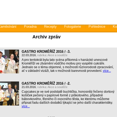
Zaměstnání
Poradna
Recepty
Fotogalerie
Pohlednice
Ko
Archiv zpráv
GASTRO KROMĚŘÍŽ 2016 / -3.
22.03.2016
, rubrika:
Akce a soutěže
A pro tentokrát byla tato scéna přítomná v hanácké unescové
Kroměříži ve ztvárnění vůdčího motivu pro vyspělé cukráře.
Jednalo se o téma objemné, s možností různorodosti zpracování,
ať v základní vizáži, tak v možnosti barevnosti provedení.
více...
GASTRO KROMĚŘÍŽ 2016 / -2.
21.03.2016
, rubrika:
Akce a soutěže
Cupcakes je ve své podstatě buchtička, honosněji řečeno dortový
košíček pečený v papírové formě z piškotového, případně
bábovkového, třeného či ovocného těsta, ke kterému můžeme
připsat řadu dalších dodatků týkající se jeho další charakteristiky.
více...