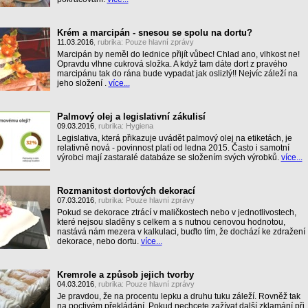
Krém a marcipán - snesou se spolu na dortu?
11.03.2016
, rubrika:
Pouze hlavní zprávy
Marcipán by neměl do lednice přijít vůbec! Chlad ano, vlhkost ne!
Opravdu vlhne cukrová složka. A když tam dáte dort z pravého
marcipánu tak do rána bude vypadat jak oslizlý!! Nejvíc záleží na
jeho složení .
více...
Palmový olej a legislativní zákulisí
09.03.2016
, rubrika:
Hygiena
Legislativa, která přikazuje uvádět palmový olej na etiketách, je
relativně nová - povinnost platí od ledna 2015. Často i samotní
výrobci mají zastaralé databáze se složením svých výrobků.
více...
Rozmanitost dortových dekorací
07.03.2016
, rubrika:
Pouze hlavní zprávy
Pokud se dekorace ztrácí v maličkostech nebo v jednotlivostech,
které nejsou sladěny s celkem a s nutnou cenovou hodnotou,
nastává nám mezera v kalkulaci, buďto tím, že dochází ke zdražení
dekorace, nebo dortu.
více...
Kremrole a způsob jejich tvorby
04.03.2016
, rubrika:
Pouze hlavní zprávy
Je pravdou, že na procentu lepku a druhu tuku záleží. Rovněž tak
na poctivém překládání. Pokud nechcete zažívat další zklamání při