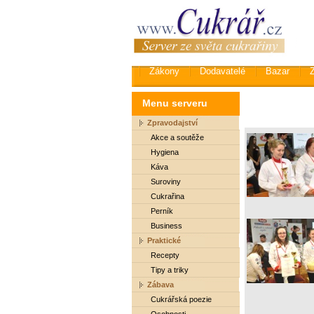
Zákony
Dodavatelé
Bazar
Menu serveru
Zpravodajství
Akce a soutěže
Hygiena
Káva
Suroviny
Cukrařina
Perník
Business
Praktické
Recepty
Tipy a triky
Zábava
Cukrářská poezie