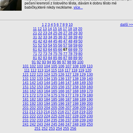
pečení kremrolí z listového těsta, dávám k dobru těsto mé
babičky,které nikdy nezklame.
více...
1
2
3
4
5
6
7
8
9
10
další >>
11
12
13
14
15
16
17
18
19
20
21
22
23
24
25
26
27
28
29
30
31
32
33
34
35
36
37
38
39
40
41
42
43
44
45
46
47
48
49
50
51
52
53
54
55
56
57
58
59
60
61
62
63
64
65
66
67
68
69
70
71
72
73
74
75
76
77
78
79
80
81
82
83
84
85
86
87
88
89
90
91
92
93
94
95
96
97
98
99
100
101
102
103
104
105
106
107
108
109
110
111
112
113
114
115
116
117
118
119
120
121
122
123
124
125
126
127
128
129
130
131
132
133
134
135
136
137
138
139
140
141
142
143
144
145
146
147
148
149
150
151
152
153
154
155
156
157
158
159
160
161
162
163
164
165
166
167
168
169
170
171
172
173
174
175
176
177
178
179
180
181
182
183
184
185
186
187
188
189
190
191
192
193
194
195
196
197
198
199
200
201
202
203
204
205
206
207
208
209
210
211
212
213
214
215
216
217
218
219
220
221
222
223
224
225
226
227
228
229
230
231
232
233
234
235
236
237
238
239
240
241
242
243
244
245
246
247
248
249
250
251
252
253
254
255
256