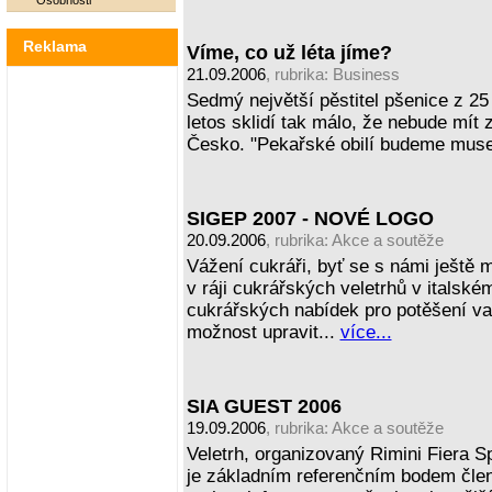
Osobnosti
Reklama
Víme, co už léta jíme?
21.09.2006
, rubrika:
Business
Sedmý největší pěstitel pšenice z 25
letos sklidí tak málo, že nebude mít 
Česko. "Pekařské obilí budeme muse
SIGEP 2007 - NOVÉ LOGO
20.09.2006
, rubrika:
Akce a soutěže
Vážení cukráři, byť se s námi ještě 
v ráji cukrářských veletrhů v italském
cukrářských nabídek pro potěšení vaš
možnost upravit...
více...
SIA GUEST 2006
19.09.2006
, rubrika:
Akce a soutěže
Veletrh, organizovaný Rimini Fiera 
je základním referenčním bodem člen