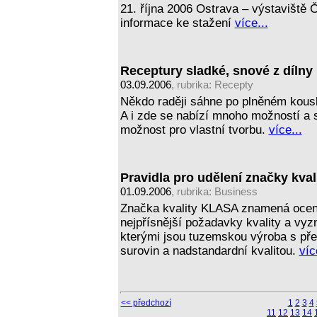
21. října 2006 Ostrava – výstaviště 
informace ke stažení
více...
Receptury sladké, snové z dílny M
03.09.2006
, rubrika:
Recepty
Někdo raději sáhne po plněném kousku
A i zde se nabízí mnoho možností a s
možnost pro vlastní tvorbu.
více...
Pravidla pro udělení značky kval
01.09.2006
, rubrika:
Business
Značka kvality KLASA znamená oceně
nejpřísnější požadavky kvality a vyzn
kterými jsou tuzemskou výroba s p
surovin a nadstandardní kvalitou.
víc
<< předchozí
1
2
3
4
11
12
13
14