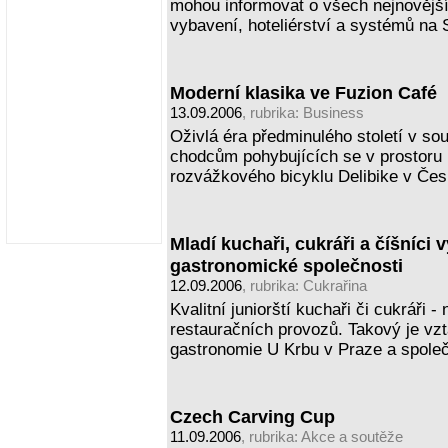
mohou informovat o všech nejnovější
vybavení, hoteliérství a systémů n
Moderní klasika ve Fuzion Café
13.09.2006
, rubrika:
Business
Oživlá éra předminulého století v so
chodcům pohybujících se v prostoru 
rozvážkového bicyklu Delibike v Čes
Mladí kuchaři, cukráři a číšníci 
gastronomické společnosti
12.09.2006
, rubrika:
Cukrařina
Kvalitní juniorští kuchaři či cukráři
restauračních provozů. Takový je vzt
gastronomie U Krbu v Praze a společ
Czech Carving Cup
11.09.2006
, rubrika:
Akce a soutěže