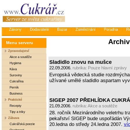
Zákony
Dodavatelé
Bazar
Zaměstnání
Poradna
R
Archiv
Menu serveru
Zpravodajství
Akce a soutěže
Sladidlo znovu na mušce
Hygiena
22.09.2006
, rubrika:
Pouze hlavní zprávy
Káva
Evropská vědecká studie rozdmýchal
Suroviny
užívané umělé sladidlo aspartam vyv
Cukrařina
Perník
Business
SIGEP 2007 PŘEHLÍDKA CUKR
Praktické
21.09.2006
, rubrika:
Akce a soutěže
Recepty
Tipy a triky
28. ročník Mezinárodního veletrhu tra
pekařství SIGEP bude uspořádán Výs
Zábava
20.ledna do středy 24.ledna 2007.
víc
Cukrářská poezie