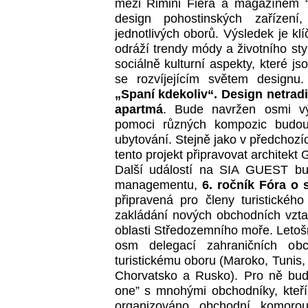
mezi Rimini Fiera a magazínem “
design pohostinských zařízení,
jednotlivých oborů. Výsledek je kl
odráží trendy módy a životního sty
sociálně kulturní aspekty, které j
se rozvíjejícím světem designu.
„Spaní kdekoliv“. Design netradi
apartmá
. Bude navržen osmi vý
pomoci různých kompozic budou 
ubytování. Stejně jako v předchozíc
tento projekt připravovat architekt
Další událostí na SIA GUEST bu
managementu,
6. ročník Fóra o
připravená pro členy turistickéh
zakládání nových obchodních vztah
oblasti Středozemního moře. Letošn
osm delegací zahraničních obc
turistickému oboru (Maroko, Tunis,
Chorvatsko a Rusko). Pro ně bud
one” s mnohými obchodníky, kteří
organizováno obchodní komorou 