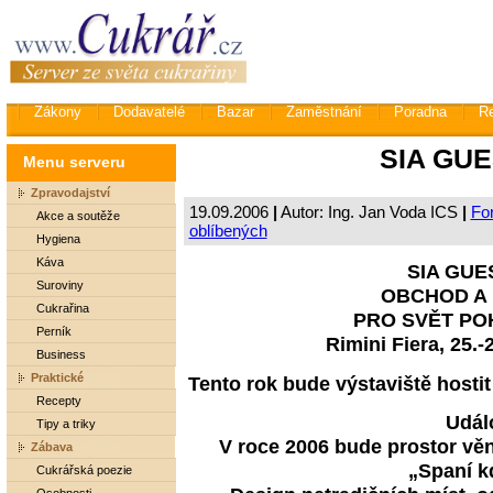
Zákony
Dodavatelé
Bazar
Zaměstnání
Poradna
R
SIA GUE
Menu serveru
Zpravodajství
19.09.2006
|
Autor: Ing. Jan Voda ICS
|
For
Akce a soutěže
oblíbených
Hygiena
Káva
SIA GUES
Suroviny
OBCHOD A
Cukrařina
PRO SVĚT PO
Perník
Rimini Fiera, 25.-
Business
Praktické
Tento rok bude výstaviště hosti
Recepty
Událo
Tipy a triky
V roce 2006 bude prostor v
Zábava
„Spaní k
Cukrářská poezie