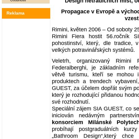
Design netradičních míst, o
Osobnosti
Propagace v Evropě a východ
Reklama
vzest
Rimini, květen 2006 – Od soboty 25
Rimini Fiera hostit 56.ročník 
pohostinství, který, dle tradice,
velkých potravinářských systémů.
Veletrh, organizovaný Rimin
Federalberghi, je základním re
větvě turismu, kteří se mohou i
produktech a trendech vybavení,
GUEST, za účelem dopřát svým podn
který je rozhodující přidanou hodn
své rozhodnutí.
Speciální zájem SIA GUEST, co se t
iniciován nedávným partnerst
konsorciem Milánské Polytech
probíhají postgraduálních kurz
„Bathroom Design“,který chce o