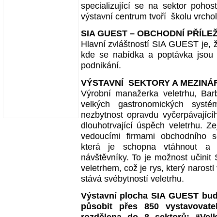
specializující se na sektor pohos
výstavní centrum tvoří školu vrcho
SIA GUEST – OBCHODNÍ PŘÍLE
Hlavní zvláštností SIA GUEST je, ž
kde se nabídka a poptávka jsou 
podnikání.
VÝSTAVNÍ SEKTORY A MEZINÁ
Výrobní manažerka veletrhu, Barb
velkých gastronomických sy
nezbytnost opravdu vyčerpávajícího
dlouhotrvající úspěch veletrhu. 
vedoucími firmami obchodního se
která je schopna vtáhnout a p
návštěvníky. To je možnost učinit
veletrhem, což je rys, který narost
stává svébytností veletrhu.
Výstavní plocha SIA GUEST bud
působit přes 850 vystavovate
rozdělena do 8 sektorů: “Velk