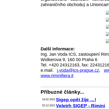
zahraničního obchodu) a Unioncam
Další informace:
Ing. Jan Voda ICS, zastoupení Rimi
Wolkerova 9, 160 00 Praha 6
Tel. +420 24312163, fax: 2243121
e.mail.
j.voda@ics-prague.cz
,
ww
www.riminifiera.it
Příbuzné články...
Sigep opět žíje …!
16.02.2022
Veletrh SIGEP - Rimini
03.12.2021