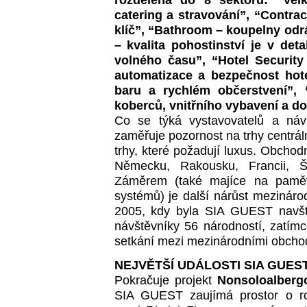
catering a stravování”, “Contrac
klíč”, “Bathroom – koupelny odráž
– kvalita pohostinství je v det
volného času”, “Hotel Security
automatizace a bezpečnost hot
baru a rychlém občerstvení”, 
koberců, vnitřního vybavení a do
Co se týká vystavovatelů a návšt
zaměřuje pozornost na trhy centrál
trhy, které požadují luxus. Obchod
Německu, Rakousku, Francii, Š
Záměrem (také majíce na paměti
systémů) je další nárůst mezináro
2005, kdy byla SIA GUEST navští
návštěvníky 56 národností, zatím
setkání mezi mezinárodními obchodn
NEJVĚTŠÍ UDÁLOSTI SIA GUEST
Pokračuje projekt
Nonsoloalberg
SIA GUEST zaujímá prostor o roz