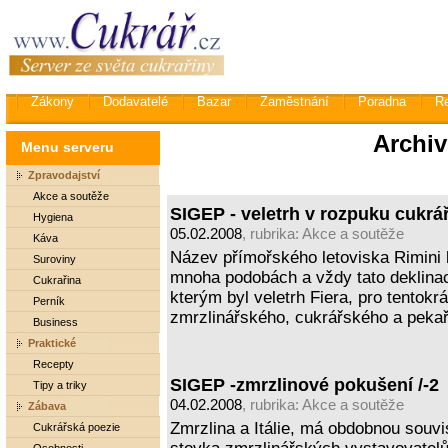
Zákony
Dodavatelé
Bazar
Zaměstnání
Poradna
R
Archiv
Menu serveru
Zpravodajství
Akce a soutěže
SIGEP - veletrh v rozpuku cukrář
Hygiena
05.02.2008
, rubrika:
Akce a soutěže
Káva
Název přímořského letoviska Rimini
Suroviny
mnoha podobách a vždy tato deklinac
Cukrařina
kterým byl veletrh Fiera, pro tentokrá
Perník
zmrzlinářského, cukrářského a pek
Business
Praktické
Recepty
SIGEP -zmrzlinové pokušení /-2
Tipy a triky
04.02.2008
, rubrika:
Akce a soutěže
Zábava
Zmrzlina a Itálie, má obdobnou souvi
Cukrářská poezie