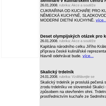
Semináře v kulinářském centru N
26.01.2008
, rubrika:
Akce a soutěže
CUKRAŘINA OD KUCHAŘE PRO KU
NĚMECKÁ KUCHYNĚ, SLADKOVODN
MODERNÍ DIETNÍ KUCHYNĚ.
více..
Deset olympijských otázek pro 
26.01.2008
, rubrika:
Akce a soutěže
Kapitána národního celku Jiřího Krále
příprava české kulinářské reprezent
hlavně odehrávat bude.
více...
Skalický trdelník
24.01.2008
, rubrika:
Vzdělávejte se
Skalický trdelník je proslulá pečená
zrodu trdelníku ve slovenské Skalici
způsobem na otevřeném ohni. Trdelní
prostřednictvím kuchaře ze Sedmihr