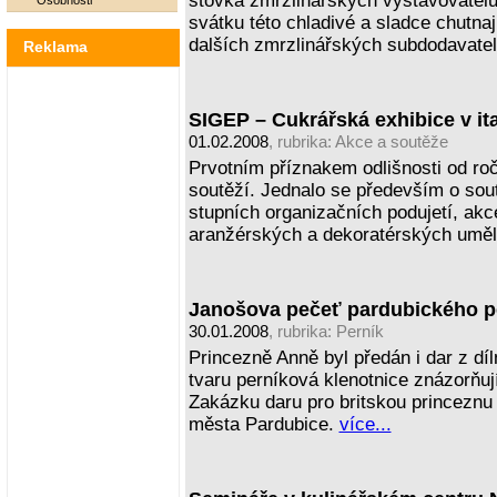
stovka zmrzlinářských vystavovatelů 
Osobnosti
svátku této chladivé a sladce chutna
dalších zmrzlinářských subdodavate
Reklama
SIGEP – Cukrářská exhibice v it
01.02.2008
, rubrika:
Akce a soutěže
Prvotním příznakem odlišnosti od ro
soutěží. Jednalo se především o sou
stupních organizačních podujetí, akc
aranžérských a dekoratérských umě
Janošova pečeť pardubického p
30.01.2008
, rubrika:
Perník
Princezně Anně byl předán i dar z dí
tvaru perníková klenotnice znázorňu
Zakázku daru pro britskou princeznu 
města Pardubice.
více...