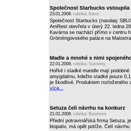
Společnost Starbucks vstoupila
23.01.2008
, rubrika:
Káva
Společnost Starbucks (nasdaq: SBUX) 
AmRest otevřela v úterý 22. ledna 2
Kavárna se nachází přímo v centru 
Grömlingovského paláce na Malostr
Madle a mnohé s nimi spojenéh
22.01.2008
, rubrika:
Suroviny
Hořké i sladké mandle mají podobné 
amygdalinu, kdežto sladké pouze 0,1
je škodlivé. Produktem rozloženého a
více...
Setuza čelí návrhu na konkurz
21.01.2008
, rubrika:
Business
Přední potravinářská firma Setuza, j
biopaliv, má opět potíže. Čelí návrh