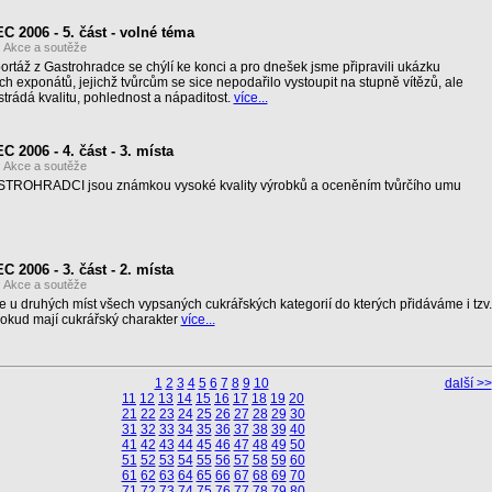
006 - 5. část - volné téma
:
Akce a soutěže
rtáž z Gastrohradce se chýlí ke konci a pro dnešek jsme připravili ukázku
 exponátů, jejichž tvůrcům se sice nepodařilo vystoupit na stupně vítězů, ale
strádá kvalitu, pohlednost a nápaditost.
více...
006 - 4. část - 3. místa
:
Akce a soutěže
ASTROHRADCI jsou známkou vysoké kvality výrobků a oceněním tvůrčího umu
006 - 3. část - 2. místa
:
Akce a soutěže
u druhých míst všech vypsaných cukrářských kategorií do kterých přidáváme i tzv.
pokud mají cukrářský charakter
více...
1
2
3
4
5
6
7
8
9
10
další >>
11
12
13
14
15
16
17
18
19
20
21
22
23
24
25
26
27
28
29
30
31
32
33
34
35
36
37
38
39
40
41
42
43
44
45
46
47
48
49
50
51
52
53
54
55
56
57
58
59
60
61
62
63
64
65
66
67
68
69
70
71
72
73
74
75
76
77
78
79
80