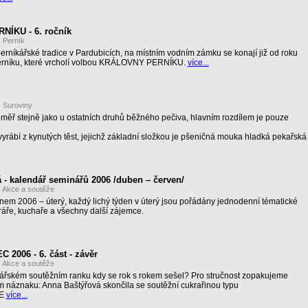
ÍKU - 6. ročník
:
Perník
perníkářské tradice v Pardubicích, na místním vodním zámku se konají již od roku
erníku, které vrcholí volbou KRÁLOVNY PERNÍKU.
více...
:
Suroviny
měř stejně jako u ostatních druhů běžného pečiva, hlavním rozdílem je pouze
yrábí z kynutých těst, jejichž základní složkou je pšeničná mouka hladká pekařská
 - kalendář seminářů 2006 /duben – červen/
:
Akce a soutěže
nem 2006 – úterý, každý lichý týden v úterý jsou pořádány jednodenní tématické
áře, kuchaře a všechny další zájemce.
006 - 6. část - závěr
:
Akce a soutěže
ářském soutěžním ranku kdy se rok s rokem sešel? Pro stručnost zopakujeme
m náznaku: Anna Baštýřová skončila se soutěžní cukrařinou typu
E
více...