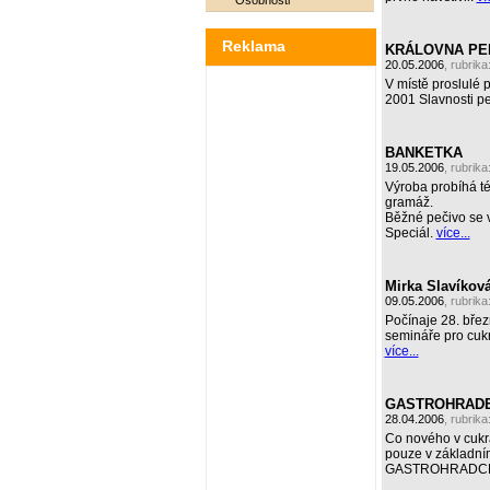
Osobnosti
Reklama
KRÁLOVNA PERN
20.05.2006
, rubrika
V místě proslulé 
2001 Slavnosti p
BANKETKA
19.05.2006
, rubrika
Výroba probíhá té
gramáž.
Běžné pečivo se v
Speciál.
více...
Mirka Slavíková
09.05.2006
, rubrika
Počínaje 28. břez
semináře pro cukr
více...
GASTROHRADEC 2
28.04.2006
, rubrika
Co nového v cukr
pouze v základní
GASTROHRADC