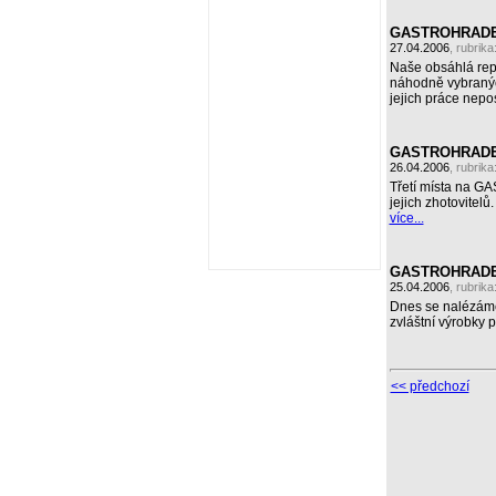
GASTROHRADEC 2
27.04.2006
, rubrika
Naše obsáhlá repo
náhodně vybraných
jejich práce nepo
GASTROHRADEC 2
26.04.2006
, rubrika
Třetí místa na G
jejich zhotovitelů.
více...
GASTROHRADEC 2
25.04.2006
, rubrika
Dnes se nalézáme 
zvláštní výrobky 
<< předchozí