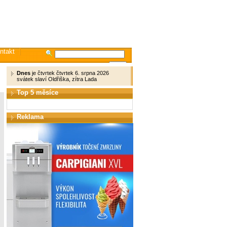
ntakt
Dnes
je čtvrtek čtvrtek 6. srpna 2026
svátek slaví Oldřiška, zítra Lada
Top 5 měsíce
Reklama