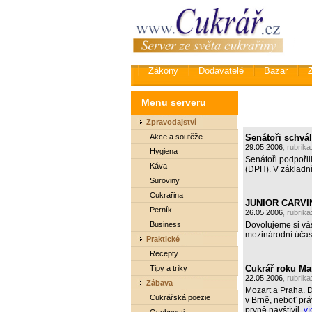
Zákony
Dodavatelé
Bazar
Menu serveru
Zpravodajství
Akce a soutěže
Senátoři schvál
29.05.2006
, rubrika
Hygiena
Senátoři podpořil
Káva
(DPH). V základní
Suroviny
Cukrařina
JUNIOR CARVI
Perník
26.05.2006
, rubrika
Business
Dovolujeme si vá
mezinárodní účast
Praktické
Recepty
Cukrář roku Ma
Tipy a triky
22.05.2006
, rubrika
Zábava
Mozart a Praha. D
Cukrářská poezie
v Brně, neboť prá
prvně navštívil.
ví