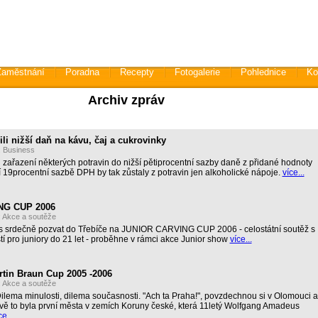
Zaměstnání
Poradna
Recepty
Fotogalerie
Pohlednice
Ko
Archiv zpráv
ili nižší daň na kávu, čaj a cukrovinky
:
Business
i zařazení některých potravin do nižší pětiprocentní sazby daně z přidané hodnoty
 19procentní sazbě DPH by tak zůstaly z potravin jen alkoholické nápoje.
více...
NG CUP 2006
:
Akce a soutěže
s srdečně pozvat do Třebíče na JUNIOR CARVING CUP 2006 - celostátní soutěž s
í pro juniory do 21 let - proběhne v rámci akce Junior show
více...
rtin Braun Cup 2005 -2006
:
Akce a soutěže
ilema minulosti, dilema současnosti. "Ach ta Praha!", povzdechnou si v Olomouci a
vě to byla první města v zemích Koruny české, která 11letý Wolfgang Amadeus
ce...