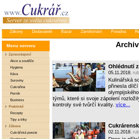
Zákony
Dodavatelé
Bazar
Zaměstnání
Poradna
R
Archiv
Menu serveru
Zpravodajství
Akce a soutěže
Ohlédnutí 
Hygiena
05.11.2018
, ru
Káva
Kulinářská s
Suroviny
přinesla dílč
Cukrařina
olympijského 
Perník
týmů, které si svoje zápolení rozloži
Business
kontroly své tvůrčí kvality.
více...
Praktické
Recepty
Tipy a triky
Cukrárensk
Zábava
02.11.2018
, ru
Cukrářská poezie