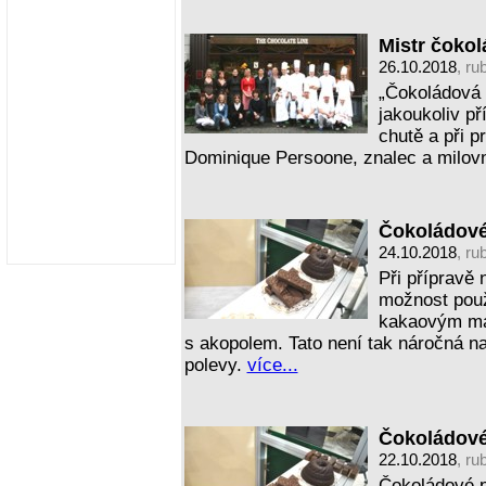
Mistr čoko
26.10.2018
, ru
„Čokoládová p
jakoukoliv př
chutě a při p
Dominique Persoone, znalec a milov
Čokoládové p
24.10.2018
, ru
Při přípravě 
možnost použ
kakaovým má
s akopolem. Tato není tak náročná n
polevy.
více...
Čokoládové 
22.10.2018
, ru
Čokoládové p