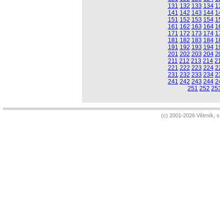
131
132
133
134
1
141
142
143
144
1
151
152
153
154
1
161
162
163
164
1
171
172
173
174
1
181
182
183
184
1
191
192
193
194
1
201
202
203
204
2
211
212
213
214
2
221
222
223
224
2
231
232
233
234
2
241
242
243
244
2
251
252
25
(c) 2001-2026 Větrník, 