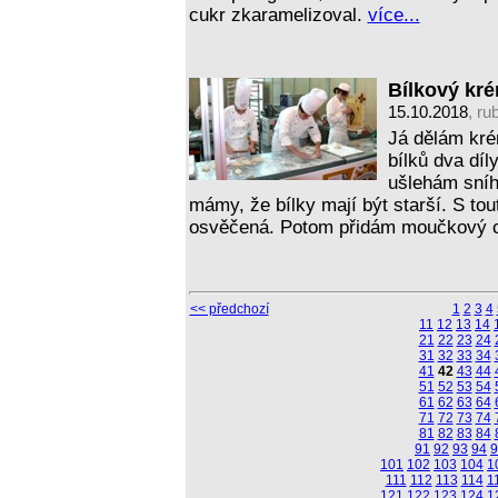
cukr zkaramelizoval.
více...
Bílkový kré
15.10.2018
, ru
Já dělám krém
bílků dva dí
ušlehám sníh
mámy, že bílky mají být starší. S tout
osvěčená. Potom přidám moučkový 
<< předchozí
1
2
3
4
11
12
13
14
21
22
23
24
31
32
33
34
41
42
43
44
51
52
53
54
61
62
63
64
71
72
73
74
81
82
83
84
91
92
93
94
9
101
102
103
104
1
111
112
113
114
1
121
122
123
124
1