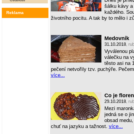
Dnes je příle
Osobnosti
šálku kávy a
každého. Sou
Reklama
životního pocitu. A tak by to mělo i z
Medovník
31.10.2018
, ru
Vyválenou pl
válečku na v
těsto asi na 
pečení netvořily tzv. puchýře. Pečem
více...
Co je flore
29.10.2018
, ru
Mezi maronká
jedná se o ji
obsad medu, k
chuť na jazyku a tažnost.
více...