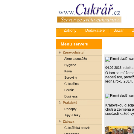
Zákony
Dodavatelé
Bazar
Menu serveru
Zpravodajství
Akce a soutěže
Hygiena
04.02.2013
, rubrika
Káva
O tom se můžeme p
necelý rok, proto
Suroviny
ledna roku 2014.
Cukrařina
Perník
Business
Praktické
Královskou discip
Recepty
chuti a zejména p
součástí každé v
Tipy a triky
Zábava
Cukrářská poezie