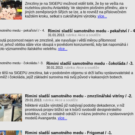
Zmrzliny je na SIGEPU možnost viděl tolik, že by se vešla na
rozlehlou plochu Antarktidy. Ve stejném plošném příměru, ale v
jiných zeměpisných šířých se lze, a to rovněž na příslovečném
každém kroku, setkat s cukrářskými výrobky.
více...
Rimini sladší samotného medu - pekařství / - 4
31.01.2013
, rubrika:
Akce a soutěže
tá pozornost nejen ve zmrzlině, ale navyšuje i větší měrou přítomnost
í, jehož obliba stále více stoupá v povědomí konzumentů, kdy tak napomáhá i
ohoto významného italského veletrhu.
více...
Rimini sladší samotného medu - čokoláda / -3.
30.01.2013
, rubrika:
Akce a soutěže
e těší na SIGEPU zmrzlina, tak v podobném objemu si drží laťku vystavovatelské a
vněž i čokoláda, jejíž základní surovina má svůj původ v kakaových bobech.
Rimini sladší samotného medu - zmrzlinářské vitríny / -2.
29.01.2013
, rubrika:
Akce a soutěže
Některé vizáže výrobků již nabývají podoby dekadence, v níž
promlouvá projev blížící se k tvůrčí svobodě designérského
kolektivu, což se ostatně odráží i v názvu jednoho z vystavovaných
modelů Avangarda.
více...
Rimini sladší samotného medu - Frigomat / -1.