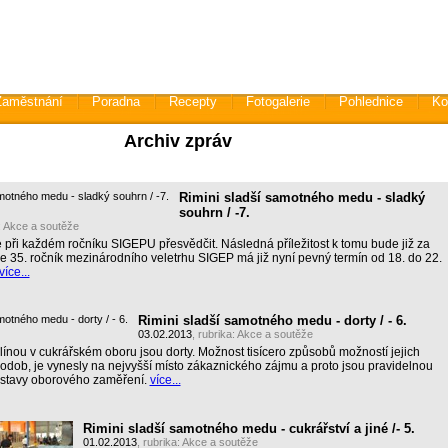
Zaměstnání
Poradna
Recepty
Fotogalerie
Pohlednice
Ko
Archiv zpráv
Rimini sladší samotného medu - sladký
souhrn / -7.
:
Akce a soutěže
ři každém ročníku SIGEPU přesvědčit. Následná příležitost k tomu bude již za
že 35. ročník mezinárodního veletrhu SIGEP má již nyní pevný termín od 18. do 22.
více...
Rimini sladší samotného medu - dorty / - 6.
03.02.2013
, rubrika:
Akce a soutěže
línou v cukrářském oboru jsou dorty. Možnost tisícero způsobů možností jejich
odob, je vynesly na nejvyšší místo zákaznického zájmu a proto jsou pravidelnou
ýstavy oborového zaměření.
více...
Rimini sladší samotného medu - cukrářství a jiné /- 5.
01.02.2013
, rubrika:
Akce a soutěže