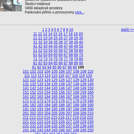
Školicí místnost
Větší skladové prostory
Parkování přímo u provozovny
více...
1
2
3
4
5
6
7
8
9
10
další >>
11
12
13
14
15
16
17
18
19
20
21
22
23
24
25
26
27
28
29
30
31
32
33
34
35
36
37
38
39
40
41
42
43
44
45
46
47
48
49
50
51
52
53
54
55
56
57
58
59
60
61
62
63
64
65
66
67
68
69
70
71
72
73
74
75
76
77
78
79
80
81
82
83
84
85
86
87
88
89
90
91
92
93
94
95
96
97
98
99
100
101
102
103
104
105
106
107
108
109
110
111
112
113
114
115
116
117
118
119
120
121
122
123
124
125
126
127
128
129
130
131
132
133
134
135
136
137
138
139
140
141
142
143
144
145
146
147
148
149
150
151
152
153
154
155
156
157
158
159
160
161
162
163
164
165
166
167
168
169
170
171
172
173
174
175
176
177
178
179
180
181
182
183
184
185
186
187
188
189
190
191
192
193
194
195
196
197
198
199
200
201
202
203
204
205
206
207
208
209
210
211
212
213
214
215
216
217
218
219
220
221
222
223
224
225
226
227
228
229
230
231
232
233
234
235
236
237
238
239
240
241
242
243
244
245
246
247
248
249
250