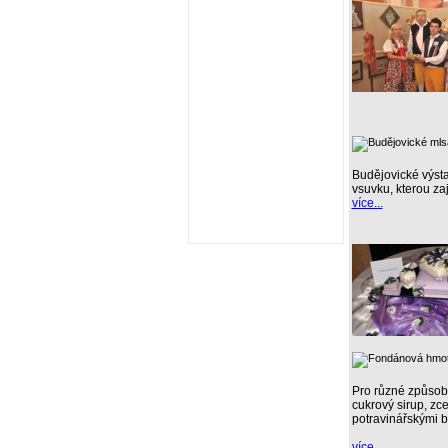
Budějovické výsta
vsuvku, kterou za
více...
Pro různé způsoby
cukrový sirup, z
potravinářskými ba
více...