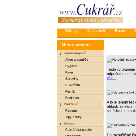
Zákony
Dodavatelé
Bazar
Menu serveru
Zpravodajství
Akce a soutěže
Hygiena
Těsto vyrolujeme 
Káva
odpečeme po dob
více...
Suroviny
Cukrařina
Perník
Business
A to je jenom řeč
Praktické
oblasti, ze které
Recepty
schůdcích do pat
Tipy a triky
Zábava
Cukrářská poezie
Do rozpuštěné čok