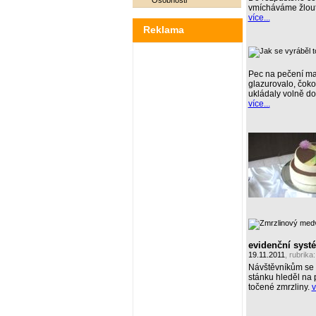
Osobnosti
vmícháváme žlout
více...
Reklama
Pec na pečení ma
glazurovalo, čoko
ukládaly volně do
více...
evidenční syst
19.11.2011
, rubrika
Návštěvníkům se n
stánku hleděl na 
točené zmrzliny.
v