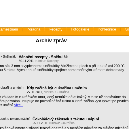
Zaměstnání
Poradna
Recepty
Fotogalerie
Pohlednice
Ko
Archiv zpráv
Vánoční recepty - Sněhulák
30.11.2011
, rubrika:
Recepty
na sílu 3 mm a vypíchneme sněhuláky. Vložíme na plech a při teplotě asi 200 °C
u 5 minut. Vychladnuté sněhuláky spojíme pomerančovým krémem dohromady.
Kdy začíná být cukrařina uměním
27.11.2011
, rubrika:
Cukrařina
 o základním cukrářském umu, který nemůže dělat každý. A to se už dostáváme do
 nám pozvolna ustupuje do pozadí běžná rutina a která začíná vystupovat po prvních
er umění.
více...
Čokoládový zákusek s tekutou náplní
25.11.2011
, rubrika:
Cukrařina
oládové hmoty o střední teplotě opatrně a v menších dávkách za stálého míchání