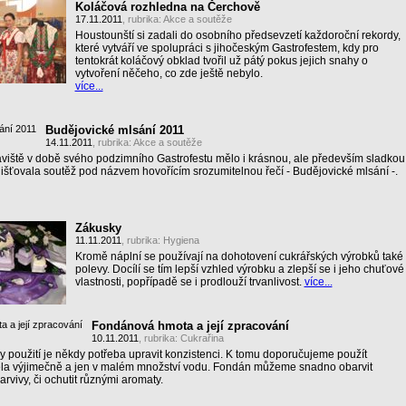
Koláčová rozhledna na Čerchově
17.11.2011
, rubrika:
Akce a soutěže
Houstounští si zadali do osobního předsevzetí každoroční rekordy,
které vytváří ve spolupráci s jihočeským Gastrofestem, kdy pro
tentokrát koláčový obklad tvořil už pátý pokus jejich snahy o
vytvoření něčeho, co zde ještě nebylo.
více...
Budějovické mlsání 2011
14.11.2011
, rubrika:
Akce a soutěže
viště v době svého podzimního Gastrofestu mělo i krásnou, ale především sladkou
jišťovala soutěž pod názvem hovořícím srozumitelnou řečí - Budějovické mlsání -.
Zákusky
11.11.2011
, rubrika:
Hygiena
Kromě náplní se používají na dohotovení cukrářských výrobků také
polevy. Docílí se tím lepší vzhled výrobku a zlepší se i jeho chuťové
vlastnosti, popřípadě se i prodlouží trvanlivost.
více...
Fondánová hmota a její zpracování
10.11.2011
, rubrika:
Cukrařina
 použití je někdy potřeba upravit konzistenci. K tomu doporučujeme použít
cela výjimečně a jen v malém množství vodu. Fondán můžeme snadno obarvit
rvivy, či ochutit různými aromaty.