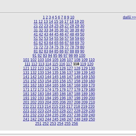
1
2
3
4
5
6
7
8
9
10
další >>
11
12
13
14
15
16
17
18
19
20
21
22
23
24
25
26
27
28
29
30
31
32
33
34
35
36
37
38
39
40
41
42
43
44
45
46
47
48
49
50
51
52
53
54
55
56
57
58
59
60
61
62
63
64
65
66
67
68
69
70
71
72
73
74
75
76
77
78
79
80
81
82
83
84
85
86
87
88
89
90
91
92
93
94
95
96
97
98
99
100
101
102
103
104
105
106
107
108
109
110
111
112
113
114
115
116
117
118
119
120
121
122
123
124
125
126
127
128
129
130
131
132
133
134
135
136
137
138
139
140
141
142
143
144
145
146
147
148
149
150
151
152
153
154
155
156
157
158
159
160
161
162
163
164
165
166
167
168
169
170
171
172
173
174
175
176
177
178
179
180
181
182
183
184
185
186
187
188
189
190
191
192
193
194
195
196
197
198
199
200
201
202
203
204
205
206
207
208
209
210
211
212
213
214
215
216
217
218
219
220
221
222
223
224
225
226
227
228
229
230
231
232
233
234
235
236
237
238
239
240
241
242
243
244
245
246
247
248
249
250
251
252
253
254
255
256