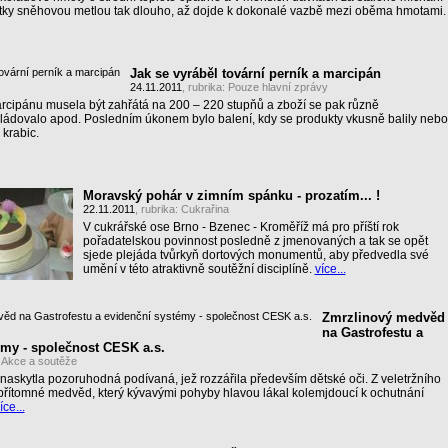
ky sněhovou metlou tak dlouho, až dojde k dokonalé vazbě mezi oběma hmotami.
Jak se vyráběl tovární perník a marcipán
24.11.2011
, rubrika:
Pouze hlavní zprávy
rcipánu musela být zahřátá na 200 – 220 stupňů a zboží se pak různě
ládovalo apod. Posledním úkonem bylo balení, kdy se produkty vkusně balily nebo
 krabic.
Moravský pohár v zimním spánku - prozatím... !
22.11.2011
, rubrika:
Cukrařina
V cukrářské ose Brno - Bzenec - Kroměříž má pro příští rok
pořadatelskou povinnost posledně z jmenovaných a tak se opět
sjede plejáda tvůrkyň dortových monumentů, aby předvedla své
umění v této atraktivně soutěžní disciplíně.
více...
Zmrzlinový medvěd
na Gastrofestu a
émy - společnost CESK a.s.
:
Akce a soutěže
askytla pozoruhodná podívaná, jež rozzářila především dětské oči. Z veletržního
přítomné medvěd, který kývavými pohyby hlavou lákal kolemjdoucí k ochutnání
íce...