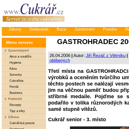
Zákony
Dodavatelé
Bazar
Zaměstnání
Poradna
R
GASTROHRADEC 2006 -
Menu serveru
Zpravodajství
26.04.2006
|
Autor:
Jiří Řezáč z Větrníku
|
Akce a soutěže
oblíbených
Hygiena
Káva
Třetí místa na GASTROHRADCI
Suroviny
výrobků a oceněním tvůrčího umu
Cukrařina
těchto postech se nalézají vesm
Perník
jim na věčnou paměť budou přip
Business
stříbrné medaile. Pojďme se 
Praktické
podařilo v tolika různorodých k
Recepty
samé stupně vítězů.
Tipy a triky
Zábava
Cukrář senior - 3. místo
Cukrářská poezie