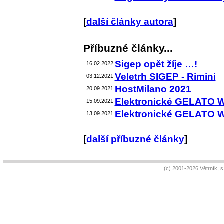
[
další články autora
]
Příbuzné články...
Sigep opět žíje …!
16.02.2022
Veletrh SIGEP - Rimini
03.12.2021
HostMilano 2021
20.09.2021
Elektronické GELATO 
15.09.2021
Elektronické GELATO 
13.09.2021
[
další příbuzné články
]
(c) 2001-2026 Větrník, 