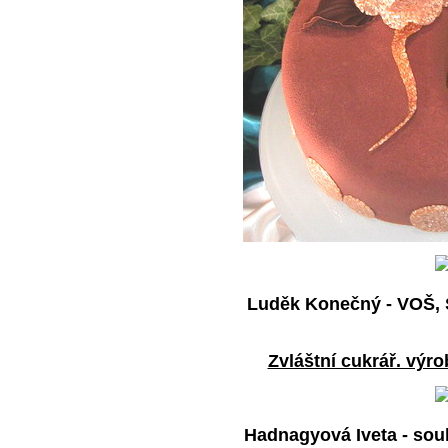
Luděk Konečný - VOŠ,
Zvláštní cukrář. výrob
Hadnagyová Iveta - sou