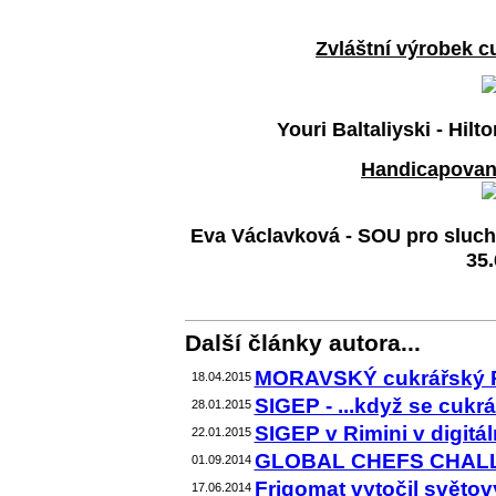
Zvláštní výrobek cu
Youri Baltaliyski - Hil
Handicapovaní
Eva Václavková - SOU pro sluch
35.
Další články autora...
MORAVSKÝ cukrářský POH
18.04.2015
SIGEP - ...když se cukrář
28.01.2015
SIGEP v Rimini v digitáln
22.01.2015
GLOBAL CHEFS CHALL
01.09.2014
Frigomat vytočil světov
17.06.2014