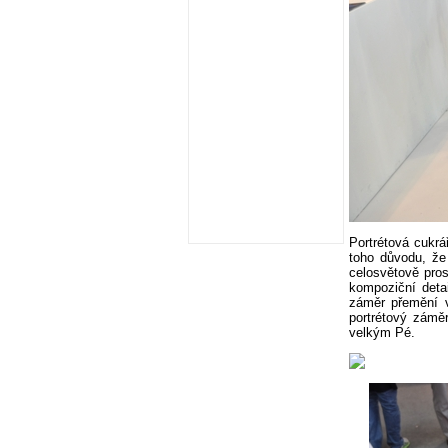
Portrétová cukrá
toho důvodu, že
celosvětově pro
kompoziční deta
záměr přemění v
portrétový zámě
velkým Pé.