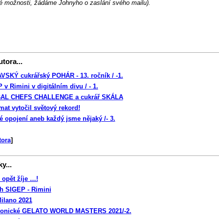
né možnosti, žádáme Johnyho o zaslání svého mailu).
 -
tora...
SKÝ cukrářský POHÁR - 13. ročník / -1.
v Rimini v digitálním divu / - 1.
AL CHEFS CHALLENGE a cukrář SKÁLA
mat vytočil světový rekord!
é opojení aneb každý jsme nějaký /- 3.
tora
]
y...
 opět žíje …!
rh SIGEP - Rimini
ilano 2021
ronické GELATO WORLD MASTERS 2021/-2.