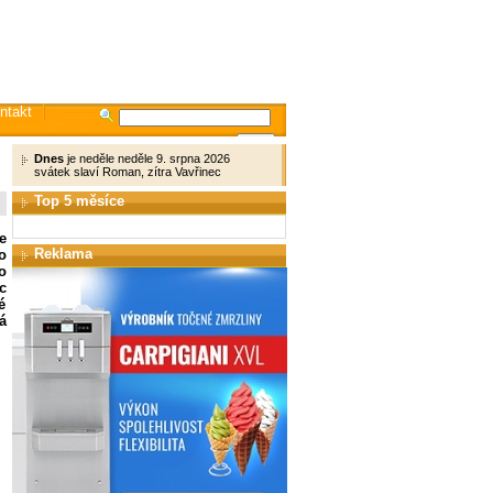
ntakt
Dnes
je neděle neděle 9. srpna 2026
svátek slaví Roman, zítra Vavřinec
Top 5 měsíce
e
Reklama
o
o
c
é
á