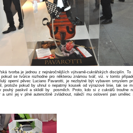
řská tvorba je jednou z nejnáročnějších výtvarně-cukrářských disciplín. To 
 pokud se tvůrce rozhodne pro některou známou tvář, viz. v tomto případ
slulý operní pěvec Luciano Pavarotti, je nezbytné být vybaven smyslem pr
il, protože pokud by uhnul o nepatrný kousek od výrazové linie, tak se m
 pouhý paskvil a sklidil by posměch. Proto, kdo si z cukrářů troufne n
r a umí jej v plné autencitině zvládnout, náleží mu oslovení pan umělec 