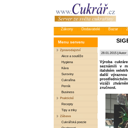
Zákony
Dodavatelé
Bazar
SIGE
Menu serveru
Zpravodajství
28.01.2015
|
Autor:
Akce a soutěže
Výroba cukrár
Hygiena
seznámili v m
Káva
italském velet
Suroviny
další výraznou
prostřednictvím
Cukrařina
vizáži ztvárně
Perník
zručnost.
Business
Praktické
Recepty
Tipy a triky
Zábava
Cukrářská poezie