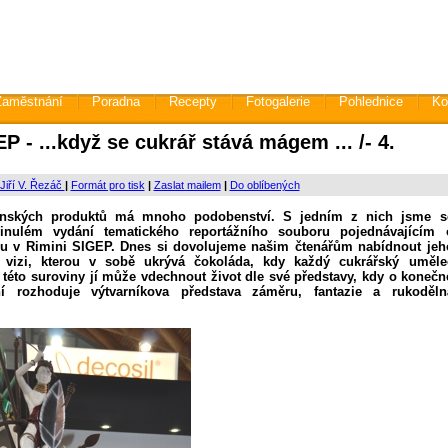
Zaměstnání
Poradna
Recepty
Fotogalerie
Pohlednice
Ko
P - ...když se cukrář stává mágem ... /- 4.
Jiří V. Řezáč
|
Formát pro tisk
|
Zaslat mailem
|
Do oblíbených
enských produktů má mnoho podobenství. S jedním z nich jsme s
inulém vydání tematického reportážního souboru pojednávajícím 
rhu v Rimini SIGEP. Dnes si dovolujeme našim čtenářům nabídnout jeh
 vizi, kterou v sobě ukrývá čokoláda, kdy každý cukrářský uměle
 této suroviny jí může vdechnout život dle své představy, kdy o konečn
ní rozhoduje výtvarníkova představa záměru, fantazie a rukoděln