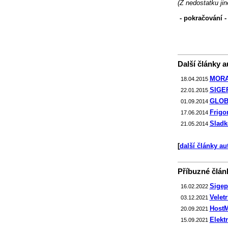
(Z nedostatku ji
- pokračování
Další články au
MORAV
18.04.2015
SIGEP 
22.01.2015
GLOB
01.09.2014
Frigo
17.06.2014
Sladk
21.05.2014
[
další články au
Příbuzné článk
Sigep
16.02.2022
Velet
03.12.2021
HostM
20.09.2021
Elekt
15.09.2021