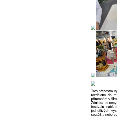
Tato přepestrá v
rozdělana do ml
přítomném v širo
Zdaleka to nebyl
festivalu nabí
jednotlivých výs
soutěž a nebo se