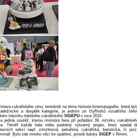
ýstava cukrářského umu, tentokrát na téma historie kinematografie, která byl
ádežnické a dospělé kategorie, je jedním ze čtyřlístků vizuálního štěst
kém trávníku italského cukrářského
SIGEPU
v roce 2015.
a jediná soutěž, kterou riminská fiera při pořádání 39. ročníku cukrářskéh
zela. Téměř každá hala měla podobný výtvarný projev, který spadal d
tavních sekcí např. zmrzlinová, pekařská, cukrářská, baristická, či pizz
minář. Bylo zde mnoho věcí ke spatření, prostě italský
SIGEP
v Rimini.