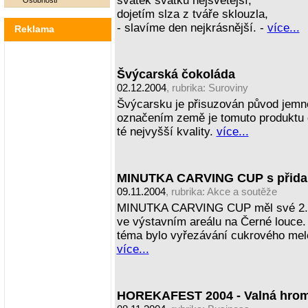
svátek svátků nejsvětější,
Osobnosti
dojetím slza z tváře sklouzla,
- slavíme den nejkrásnější. -
více...
Reklama
Švýcarská čokoláda
02.12.2004
, rubrika:
Suroviny
Švýcarsku je přisuzován původ jemn
označením země je tomuto produktu 
té nejvyšší kvality.
více...
MINUTKA CARVING CUP s přida
09.11.2004
, rubrika:
Akce a soutěže
MINUTKA CARVING CUP měl své 2. dě
ve výstavním areálu na Černé louce
téma bylo vyřezávání cukrového mel
více...
HOREKAFEST 2004 - Valná hrom