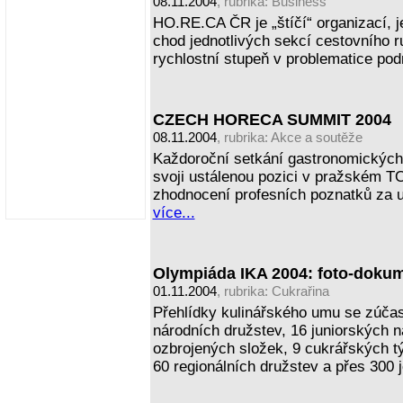
08.11.2004
, rubrika:
Business
HO.RE.CA ČR je „štíčí“ organizací, j
chod jednotlivých sekcí cestovního r
rychlostní stupeň v problematice pod
CZECH HORECA SUMMIT 2004
08.11.2004
, rubrika:
Akce a soutěže
Každoroční setkání gastronomických 
svoji ustálenou pozici v pražském 
zhodnocení profesních poznatků za 
více...
Olympiáda IKA 2004: foto-doku
01.11.2004
, rubrika:
Cukrařina
Přehlídky kulinářského umu se zúčas
národních družstev, 16 juniorských 
ozbrojených složek, 9 cukrářských t
60 regionálních družstev a přes 300 