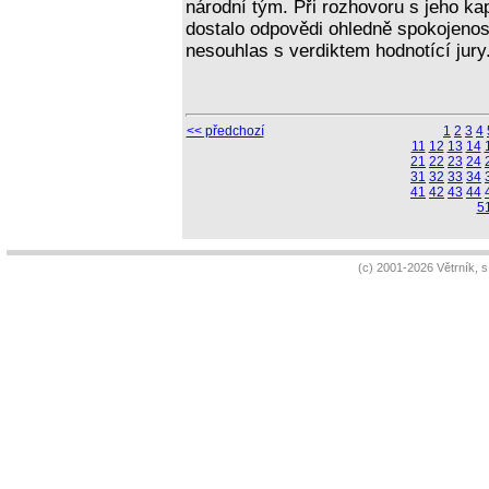
národní tým. Při rozhovoru s jeho 
dostalo odpovědi ohledně spokojenost
nesouhlas s verdiktem hodnotící jury
<< předchozí
1
2
3
4
11
12
13
14
21
22
23
24
31
32
33
34
41
42
43
44
5
(c) 2001-2026 Větrník, 