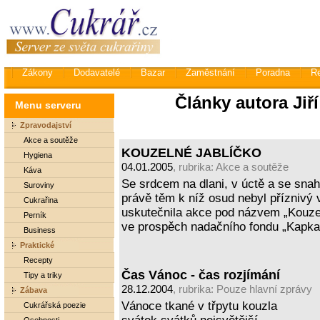
Zákony
Dodavatelé
Bazar
Zaměstnání
Poradna
R
Články autora Jiř
Menu serveru
Zpravodajství
Akce a soutěže
KOUZELNÉ JABLÍČKO
Hygiena
04.01.2005
, rubrika:
Akce a soutěže
Káva
Se srdcem na dlani, v úctě a se sna
Suroviny
právě těm k níž osud nebyl příznivý v
Cukrařina
uskutečnila akce pod názvem „Kouzeln
Perník
ve prospěch nadačního fondu „Kapka
Business
Praktické
Recepty
Čas Vánoc - čas rozjímání
Tipy a triky
28.12.2004
, rubrika:
Pouze hlavní zprávy
Zábava
Vánoce tkané v třpytu kouzla
Cukrářská poezie