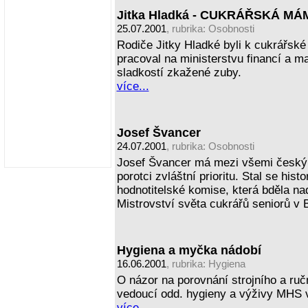
Jitka Hladká - CUKRÁŘSKÁ MÁ
25.07.2001
, rubrika:
Osobnosti
Rodiče Jitky Hladké byli k cukrářské 
pracoval na ministerstvu financí a ma
sladkostí zkažené zuby.
více...
Josef Švancer
24.07.2001
, rubrika:
Osobnosti
Josef Švancer má mezi všemi českým
porotci zvláštní prioritu. Stal se hi
hodnotitelské komise, která bděla na
Mistrovství světa cukrářů seniorů v
Hygiena a myčka nádobí
16.06.2001
, rubrika:
Hygiena
O názor na porovnání strojního a ruč
vedoucí odd. hygieny a výživy MHS 
více...