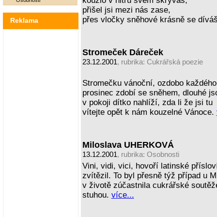
kouzlo v nitru svém skrýváš,
Osobnosti
přišel jsi mezi nás zase,
přes vločky sněhové krásně se dívá
Reklama
Stromeček Dáreček
23.12.2001
, rubrika:
Cukrářská poezie
Stromečku vánoční, ozdobo každého 
prosinec zdobí se sněhem, dlouhé js
v pokoji dítko nahlíží, zda li že jsi tu
vítejte opět k nám kouzelné Vánoce.
Miloslava UHERKOVÁ
13.12.2001
, rubrika:
Osobnosti
Vini, vidi, vici, hovoří latinské příslo
zvítězil. To byl přesně týž případ u 
v životě zúčastnila cukrářské soutěž
stuhou.
více...