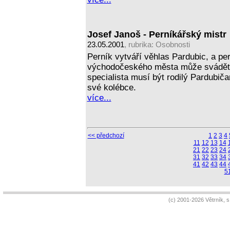
Josef Janoš - Perníkářský mistr
23.05.2001
, rubrika:
Osobnosti
Perník vytváří věhlas Pardubic, a pe
východočeského města může svádět 
specialista musí být rodilý Pardubiča
své kolébce.
více...
<< předchozí
1
2
3
4
11
12
13
14
21
22
23
24
31
32
33
34
41
42
43
44
5
(c) 2001-2026 Větrník, 