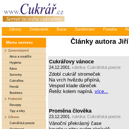
Zákony
Dodavatelé
Bazar
Zaměstnání
Poradna
R
Články autora Jiř
Menu serveru
Zpravodajství
Akce a soutěže
Cukrářovy vánoce
Hygiena
24.12.2001
, rubrika:
Cukrářská poezie
Káva
Zdobí cukrář stromeček
Suroviny
Na vrch hvězdu připíná,
Cukrařina
Vespod klade dáreček
Perník
Řetěz kolem napíná.
více...
Business
Praktické
Recepty
Proměna člověka
Tipy a triky
23.12.2001
, rubrika:
Cukrářská poezie
Zábava
Vánoční překrásný čase
Cukrářská poezie