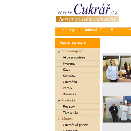
Zákony
Dodavatelé
Bazar
Menu serveru
Zpravodajství
Akce a soutěže
Hygiena
Káva
Suroviny
Cukrařina
Perník
Business
Praktické
Recepty
Tipy a triky
Zábava
Cukrářská poezie