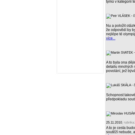
týmů v kategorii 
Nu a položit otáz
že odpovědí by by
nejlépe té olympi
více...
A to byla ona děj
detailu mnohých s
povolání, jež býv
Schopnost takovét
předpokladu sout
25.11.2010
, rubrika
A to je cesta bud
soutěží nebude, a