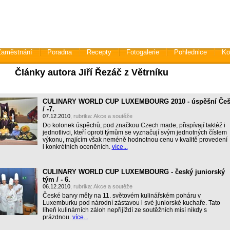
Zaměstnání
Poradna
Recepty
Fotogalerie
Pohlednice
Ko
Články autora Jiří Řezáč z Větrníku
CULINARY WORLD CUP LUXEMBOURG 2010 - úspěšní Češ
/ -7.
07.12.2010
, rubrika:
Akce a soutěže
Do kolonek úspěchů, pod značkou Czech made, přispívají taktéž i
jednotlivci, kteří oproti týmům se vyznačují svým jednotných číslem
výkonu, majícím však neméně hodnotnou cenu v kvalitě provedení
i konkrétních oceněních.
více...
CULINARY WORLD CUP LUXEMBOURG - český juniorský
tým / - 6.
06.12.2010
, rubrika:
Akce a soutěže
České barvy měly na 11. světovém kulinářském poháru v
Luxemburku pod národní zástavou i své juniorské kuchaře. Tato
líheň kulinárních záloh nepřijíždí ze soutěžních misí nikdy s
prázdnou.
více...