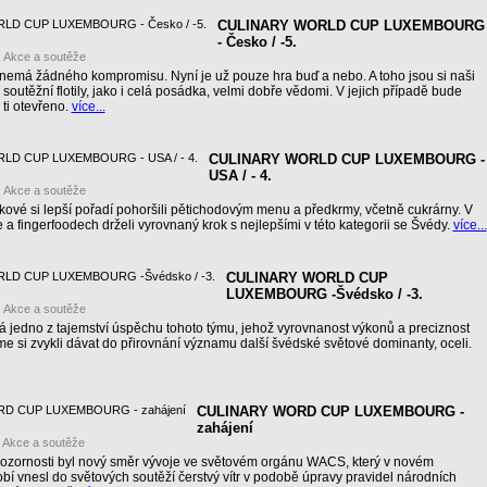
CULINARY WORLD CUP LUXEMBOURG
- Česko / -5.
:
Akce a soutěže
ž nemá žádného kompromisu. Nyní je už pouze hra buď a nebo. A toho jsou si naši
soutěžní flotily, jako i celá posádka, velmi dobře vědomi. V jejich případě bude
 ti otevřeno.
více...
CULINARY WORLD CUP LUXEMBOURG -
USA / - 4.
:
Akce a soutěže
kové si lepší pořadí pohoršili pětichodovým menu a předkrmy, včetně cukrárny. V
a fingerfoodech drželi vyrovnaný krok s nejlepšími v této kategorii se Švédy.
více...
CULINARY WORLD CUP
LUXEMBOURG -Švédsko / -3.
:
Akce a soutěže
 jedno z tajemství úspěchu tohoto týmu, jehož vyrovnanost výkonů a preciznost
me si zvykli dávat do přirovnání významu další švédské světové dominanty, oceli.
CULINARY WORD CUP LUXEMBOURG -
zahájení
:
Akce a soutěže
ozornosti byl nový směr vývoje ve světovém orgánu WACS, který v novém
í vnesl do světových soutěží čerstvý vítr v podobě úpravy pravidel národních