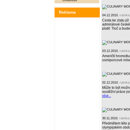
Osobnosti
Reklama
04.12.2010
, rubrika
Cesta ke zlatu ji
admirálové české 
platit: Tluč a bude
03.12.2010
, rubrika
Američtí hromotlu
osmiporcové míse 
02.12.2010
, rubrika
Může to být možná
soutěžní práce js
více...
30.11.2010
, rubrika
Předmětem této p
olympijském obdob