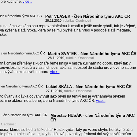
teplé kuchyně.
více...
Petr VLÁSEK - člen Národního týmu AKC ČR
29.11.2010
, rubrika:
Osobnosti
ku na téma velkého snu reprezentačnímu kuchaři a ještě navíc rybáři, tak je zřejmé,
la kýžená zlatá rybka, která by se mu blyštěla na hrudi v podobě zlaté medaile,
jské.
Martin SVATEK - člen Národního týmu AKC ČR
28.11.2010
, rubrika:
Osobnosti
inná chvíle přeměny z kuchaře řemeslníka v mistra kulinárního oboru, který tak v
ouvislostí, příkladů a vlastních poznatků sám dospěl do stádia úrovňového stupně
á nazýváno mistr svého oboru.
více...
Lukáš SKÁLA - člen Národního týmu AKC ČR
27.11.2010
, rubrika:
Osobnosti
o úvahy a dávka odvahy vyjít jako první na tenký led je významným prvkem
ěžního aktéra, nota bene, člena Národního týmu AKC ČR.
více...
Miroslav HUSÁK - člen Národního týmu AKC
ČR
:
Osobnosti
oucna, kterou se hodlá šéfkuchař Husák vydat, kdy po vzoru chytré horákyně už u
le přesto u nich zůstane, kdy hodlá své poznatky předávat dál svým svěřencům.