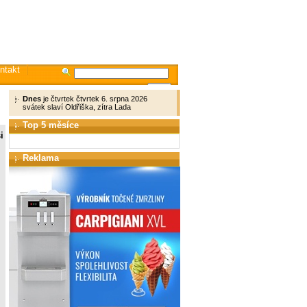
ntakt
Dnes
je čtvrtek čtvrtek 6. srpna 2026
svátek slaví Oldřiška, zítra Lada
Top 5 měsíce
i
Reklama