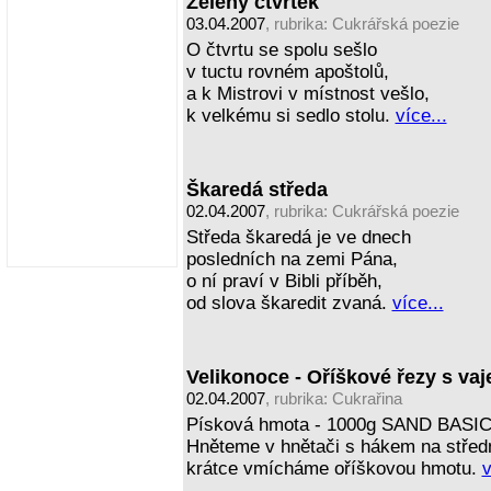
Zelený čtvrtek
03.04.2007
, rubrika:
Cukrářská poezie
O čtvrtu se spolu sešlo
v tuctu rovném apoštolů,
a k Mistrovi v místnost vešlo,
k velkému si sedlo stolu.
více...
Škaredá středa
02.04.2007
, rubrika:
Cukrářská poezie
Středa škaredá je ve dnech
posledních na zemi Pána,
o ní praví v Bibli příběh,
od slova škaredit zvaná.
více...
Velikonoce - Oříškové řezy s v
02.04.2007
, rubrika:
Cukrařina
Písková hmota - 1000g SAND BASIC, 6
Hněteme v hnětači s hákem na střední
krátce vmícháme oříškovou hmotu.
v