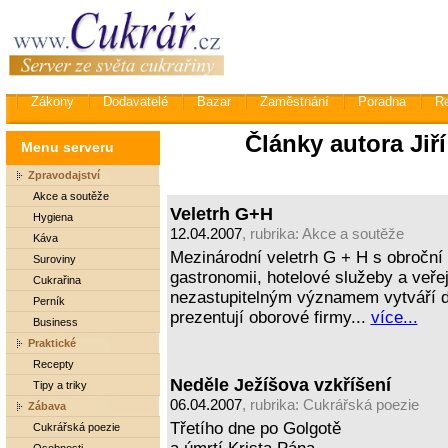
Zákony
Dodavatelé
Bazar
Zaměstnání
Poradna
R
Články autora Jiř
Menu serveru
Zpravodajství
Akce a soutěže
Veletrh G+H
Hygiena
12.04.2007
, rubrika:
Akce a soutěže
Káva
Mezinárodní veletrh G + H s obroční
Suroviny
gastronomii, hotelové služeby a veře
Cukrařina
nezastupitelným významem vytváří 
Perník
prezentují oborové firmy...
více...
Business
Praktické
Recepty
Neděle Ježíšova vzkříšení
Tipy a triky
06.04.2007
, rubrika:
Cukrářská poezie
Zábava
Třetího dne po Golgotě
Cukrářská poezie