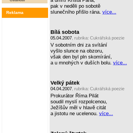
a úmrtí Krista Pána,
Osobnosti
pak v neděli po sobotě
slunečního přišlo rána.
více...
Reklama
Bílá sobota
05.04.2007
, rubrika:
Cukrářská poezie
V sobotním dni za svítání
vyšlo slunce na obzoru,
však den byl pln skomírání,
a u mnohých v duších bolu.
více...
Velký pátek
04.04.2007
, rubrika:
Cukrářská poezie
Prokurátor Říma Pilát
soudil myslí rozpolcenou,
Ježíšův měl v hlavě citát
a jistotu ne ucelenou.
více...