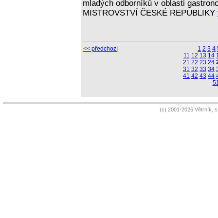
mladých odborníků v oblasti gastr
MISTROVSTVÍ ČESKÉ REPUBLIKY
<< předchozí
1
2
3
4
11
12
13
14
21
22
23
24
31
32
33
34
41
42
43
44
5
(c) 2001-2026 Větrník, 