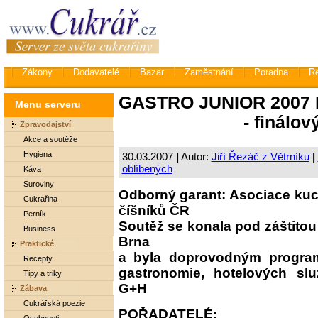
Zákony
Dodavatelé
Bazar
Zaměstnání
Poradna
R
GASTRO JUNIOR 2007
Menu serveru
- finálo
Zpravodajství
Akce a soutěže
Hygiena
30.03.2007
|
Autor:
Jiří Řezáč z Větrníku
|
oblíbených
Káva
Suroviny
Odborný garant: Asociace kuc
Cukrařina
číšníků ČR
Perník
Soutěž se konala pod záštitou
Business
Brna
Praktické
a byla doprovodným progra
Recepty
gastronomie, hotelových sl
Tipy a triky
G+H
Zábava
Cukrářská poezie
POŘADATELÉ: