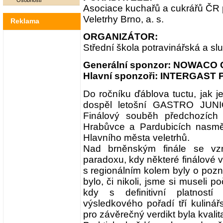
Osobnosti
Asociace kuchařů a cukrářů ČR
Veletrhy Brno, a. s.
Reklama
ORGANIZÁTOR:
Střední škola potravinářská a s
Generální sponzor: NOWACO Cz
Hlavní sponzoři: INTERGAST P
Do ročníku ďáblova tuctu, jak je
dospěl letošní GASTRO J
Finálový souběh předchozích 
Hrabůvce a Pardubicích nasměr
Hlavního města veletrhů.
Nad brněnským finále se vzn
paradoxu, kdy některé finálové v
s regionálním kolem byly o pozná
bylo, či nikoli, jsme si museli p
kdy s definitivní platností
výsledkového pořadí tří kulinář
pro závěrečný verdikt byla kvali