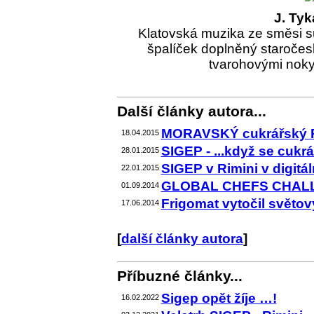
J. Tyk
Klatovská muzika ze směsi 
špalíček doplněný staroče
tvarohovými noky
Další články autora...
MORAVSKÝ cukrářský POH
18.04.2015
SIGEP - ...když se cukrář
28.01.2015
SIGEP v Rimini v digitáln
22.01.2015
GLOBAL CHEFS CHALL
01.09.2014
Frigomat vytočil světov
17.06.2014
[
další články autora
]
Příbuzné články...
Sigep opět žíje …!
16.02.2022