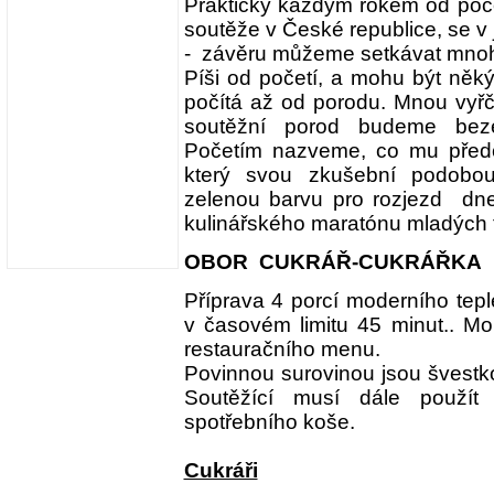
Prakticky každým rokem od počet
soutěže v České republice, se v 
- závěru můžeme setkávat mnohd
Píši od početí, a mohu být něký
počítá až od porodu. Mnou vyř
soutěžní porod budeme beze
Početím nazveme, co mu předch
který svou zkušební podobou
zelenou barvu pro rozjezd dnes 
kulinářského maratónu mladých 
OBOR CUKRÁŘ-CUKRÁŘKA
Příprava 4 porcí moderního te
v časovém limitu 45 minut.. Mo
restauračního menu.
Povinnou surovinou jsou švest
Soutěžící musí dále použít
spotřebního koše.
Cukráři