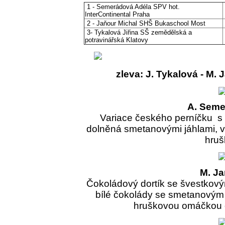
1 - Semerádová Adéla SPV hot.
InterContinental Praha
2 - Jaňour Michal SHŠ Bukaschool Most
3- Tykalová Jiřina SŠ zemědělská a
potravinářská Klatovy
zleva: J. Tykalová - M.
A. Sem
Variace českého perníčku s p
dolněná smetanovými jáhlami, 
hruš
M. J
Čokoládový dortík se švestkový
bílé čokolády se smetanovým
hruškovou omáčkou 