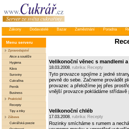
Zákony
Dodavatelé
Bazar
Zaměstnání
Poradna
R
Rec
Menu serveru
Zpravodajství
Akce a soutěže
Velikonoční věnec s mandlemi 
Hygiena
18.03.2008
, rubrika:
Recepty
Káva
Tyto provazce spojíme z jedné strany
Suroviny
pevně do sebe. Začneme provádět pl
Cukrařina
provazec a přeložíme jej přes prostř
Perník
vnější provazce pokládáme střídavě 
Business
Praktické
Recepty
Velikonoční chléb
Tipy a triky
17.03.2008
, rubrika:
Recepty
Zábava
Rozinky smícháme s rumem a nechám
Cukrářská poezie