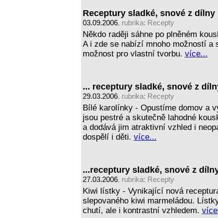
Receptury sladké, snové z dílny M
03.09.2006
, rubrika:
Recepty
Někdo raději sáhne po plněném kousku
A i zde se nabízí mnoho možností a s
možnost pro vlastní tvorbu.
více...
... receptury sladké, snové z dílny
29.03.2006
, rubrika:
Recepty
Bílé karolínky - Opustíme domov a v
jsou pestré a skutečně lahodné kous
a dodává jim atraktivní vzhled i neopa
dospělí i děti.
více...
...receptury sladké, snové z dílny
27.03.2006
, rubrika:
Recepty
Kiwi lístky - Vynikající nová receptu
slepovaného kiwi marmeládou. Lístky 
chutí, ale i kontrastní vzhledem.
více