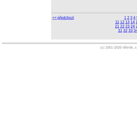
<< předchozí
1
2
3
4
11
12
13
14
21
22
23
24
31
32
33
3
(c) 2001-2026 Větrník, 