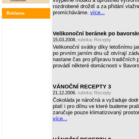
vsypeme mouku a uprostřed vytvořím
Osobnosti
rozdrobené droždí a za přidání vlaž
promícháváme.
více...
Reklama
Velikonoční beránek po bavorsk
15.03.2008
, rubrika:
Recepty
Velikonoční svátky díky letošnímu ja
po prvním jarním dnu už otvírají zád
nastane čas pro přípravu tradičních 
provádí některé domácnosti v Bavor
VÁNOČNÍ RECEPTY 3
21.12.2006
, rubrika:
Recepty
Čokoláda je náročná a vyžaduje dodr
platí i pro dílnu ve které budeme pr
zaručuje pouze klimatizovaný prostor
více...