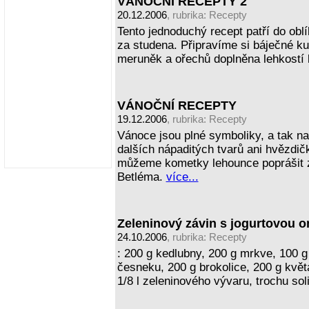
VÁNOČNÍ RECEPTY 2
20.12.2006
, rubrika:
Recepty
Tento jednoduchý recept patří do obl
za studena. Připravíme si báječné ku
meruněk a ořechů doplněna lehkostí
VÁNOČNÍ RECEPTY
19.12.2006
, rubrika:
Recepty
Vánoce jsou plné symboliky, a tak n
dalších nápaditých tvarů ani hvězdi
můžeme kometky lehounce poprášit z
Betléma.
více...
Zeleninový závin s jogurtovou 
24.10.2006
, rubrika:
Recepty
: 200 g kedlubny, 200 g mrkve, 100 g 
česneku, 200 g brokolice, 200 g květ
1/8 l zeleninového vývaru, trochu sol