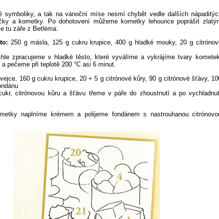
é symboliky, a tak na vánoční míse nesmí chybět vedle dalších nápaditýc
ičky a kometky. Po dohotovení můžeme kometky lehounce poprášit zlatý
e tu záře z Betléma.
to:
250 g másla, 125 g cukru krupice, 400 g hladké mouky, 20 g citrónov
le zpracujeme v hladké těsto, které vyválíme a vykrájíme tvary kometek
 a pečeme při teplotě 200 °C asi 6 minut.
vejce, 160 g cukru krupice, 20 + 5 g citrónové kůry, 90 g citrónové šťávy, 10
ondánu
ukr, citrónovou kůru a šťávu třeme v páře do zhoustnutí a po vychladnut
etky naplníme krémem a polijeme fondánem s nastrouhanou citrónovo