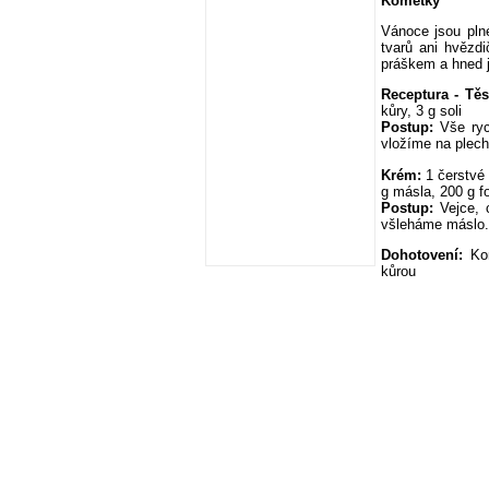
Kometky
Vánoce jsou pln
tvarů ani hvězd
práškem a hned j
Receptura - Těs
kůry, 3 g soli
Postup:
Vše rych
vložíme na plech
Krém:
1 čerstvé 
g másla, 200 g f
Postup:
Vejce, c
všleháme máslo.
Dohotovení:
Kom
kůrou