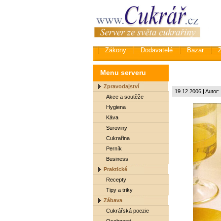
Zákony
Dodavatelé
Bazar
Menu serveru
Zpravodajství
19.12.2006
|
Autor:
Akce a soutěže
Hygiena
Káva
Suroviny
Cukrařina
Perník
Business
Praktické
Recepty
Tipy a triky
Zábava
Cukrářská poezie