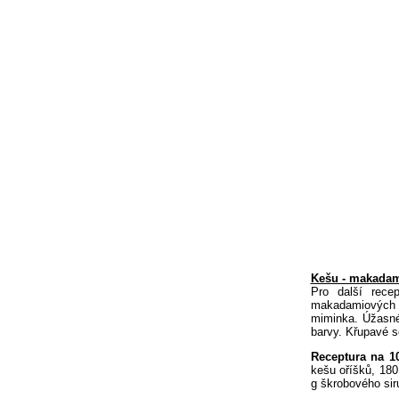
Kešu - makadam
Pro další rece
makadamiových 
miminka. Úžasné
barvy. Křupavé so
Receptura na 1
kešu oříšků, 18
g škrobového sir