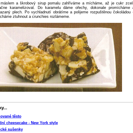
máslem a škrobový sirup pomalu zahříváme a mícháme, až je cukr zcel
ačne karamelizovat. Do karamelu dáme ořechy, dokonale promícháme 
azaný plech. Po vychladnutí obrátíme a polijeme rozpuštěnou čokoládou 
echáme ztuhnout a crunchies rozlámeme.
y...
ované těsto
dní cheesecake - New York style
cké sušenky