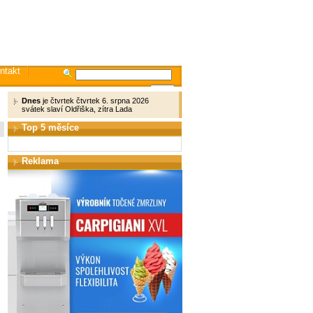
ntakt
Dnes
je čtvrtek čtvrtek 6. srpna 2026
svátek slaví Oldřiška, zítra Lada
Top 5 měsíce
Reklama