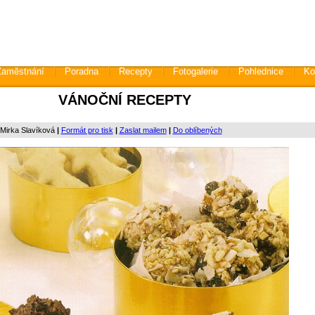
Zaměstnání
Poradna
Recepty
Fotogalerie
Pohlednice
Ko
VÁNOČNÍ RECEPTY
 Mirka Slavíková
|
Formát pro tisk
|
Zaslat mailem
|
Do oblíbených