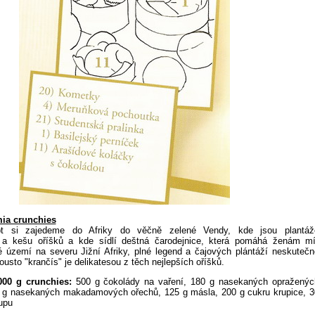
ia crunchies
pt si zajedeme do Afriky do věčně zelené Vendy, kde jsou plantáž
a kešu oříšků a kde sídlí deštná čarodejnice, která pomáhá ženám mí
 území na severu Jižní Afriky, plné legend a čajových plántáží neskutečn
usto "krančís" je delikatesou z těch nejlepších oříšků.
000 g crunchies:
500 g čokolády na vaření, 180 g nasekaných opraženýc
0 g nasekaných makadamových ořechů, 125 g másla, 200 g cukru krupice, 3
upu