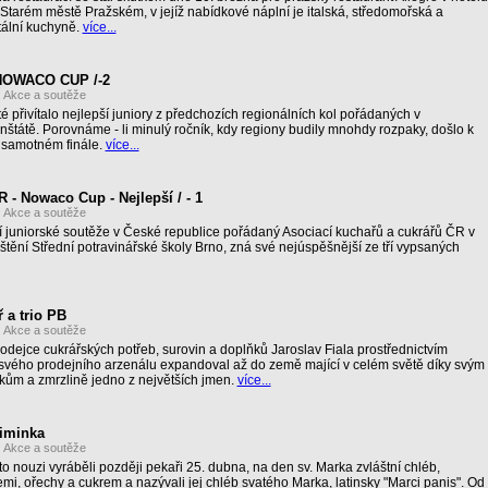
tarém městě Pražském, v jejíž nabídkové náplní je italská, středomořská a
tální kuchyně.
více...
 NOWACO CUP /-2
:
Akce a soutěže
té přivítalo nejlepší juniory z předchozích regionálních kol pořádaných v
nštátě. Porovnáme - li minulý ročník, kdy regiony budily mnohdy rozpaky, došlo k
i samotném finále.
více...
 Nowaco Cup - Nejlepší / - 1
:
Akce a soutěže
ší juniorské soutěže v České republice pořádaný Asociací kuchařů a cukrářů ČR v
štění Střední potravinářské školy Brno, zná své nejúspěšnější ze tří vypsaných
 a trio PB
:
Akce a soutěže
dejce cukrářských potřeb, surovin a doplňků Jaroslav Fiala prostřednictvím
 svého prodejního arzenálu expandoval až do země mající v celém světě díky svým
kům a zmrzlině jedno z největších jmen.
více...
iminka
:
Akce a soutěže
o nouzi vyráběli později pekaři 25. dubna, na den sv. Marka zvláštní chléb,
i, ořechy a cukrem a nazývali jej chléb svatého Marka, latinsky "Marci panis". Od