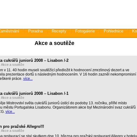
Zaměstnání
Poradna
Recepty
Fotogalerie
Pohlednice
Ko
Akce a soutěže
ta cukrářů juniorů 2008 – Lisabon /-2
:
Akce a soutěže
n v 11. 40 hodin museli soutěžící předložit k hodnocení zmrzlinový dezert a ve
nila prezentace dortů s následným hodnocením. V 16 hodin zazněl nekompromisní
veškeré práce.
více...
ta cukrářů juniorů 2008 – Lisabon /-1
:
Akce a soutěže
e Mistrovství světa cukrářů juniorů ústící do podoby 13. ročníku, přiřkl místo
u městu Portugalska Lisabonu. Organizátorem akce byl Mezinárodní svaz cukrářů
CG.
více...
 pro pražské Allegro!!!
:
Akce a soutěže
restaurací se stal skutkem dne 10. března pro pražský restaurant Allegro v hotelu