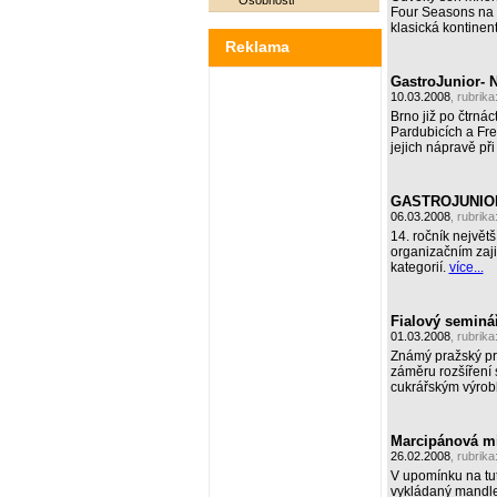
Osobnosti
Four Seasons na S
klasická kontinen
Reklama
GastroJunior-
10.03.2008
, rubrika
Brno již po čtrnác
Pardubicích a Fre
jejich nápravě př
GASTROJUNIOR -
06.03.2008
, rubrika
14. ročník největ
organizačním zaji
kategorií.
více...
Fialový seminář
01.03.2008
, rubrika
Známý pražský pro
záměru rozšíření
cukrářským výrob
Marcipánová m
26.02.2008
, rubrika
V upomínku na tut
vykládaný mandlem