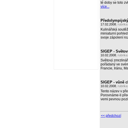
té doby se toto zv
více...
Předolympijský 
17.02.2008
, rubrika
Kulinářská soutěž 
miniaturní pohled 
svoje zápolení roz
SIGEP - Světov
10.02.2008
, rubrika
Světový zmrzlinář
pořádaný ve svém 
Francie, Iránu, M
SIGEP - vůně ch
10.02.2008
, rubrika
Tento název v pře
Porovnáme-li před
vemi pevnou pozi
<< předchozí