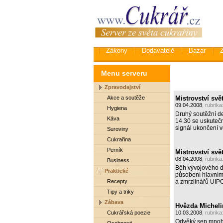
Zákony
Dodavatelé
Bazar
Menu serveru
Zpravodajství
Akce a soutěže
Mistrovství svě
09.04.2008
, rubrika
Hygiena
Druhý soutěžní de
Káva
14.30 se uskuteč
signál ukončení 
Suroviny
Cukrařina
Perník
Mistrovství svě
08.04.2008
, rubrika
Business
Běh vývojového děj
Praktické
působení hlavním
Recepty
a zmrzlinářů UIP
Tipy a triky
Zábava
Hvězda Michelin
Cukrářská poezie
10.03.2008
, rubrika
Odvěký sen mnoha 