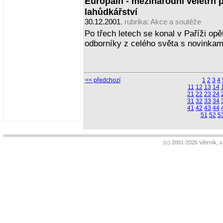
Europain - mezinárodní veletrh p
lahůdkářství
30.12.2001
, rubrika:
Akce a soutěže
Po třech letech se konal v Paříži opě
odborníky z celého světa s novinkam
<< předchozí
1
2
3
4
11
12
13
14
21
22
23
24
31
32
33
34
41
42
43
44
51
52
5
(c) 2001-2026 Větrník, 