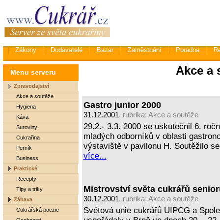
Zákony
Dodavatelé
Bazar
Zaměstnání
Poradna
R
Akce a 
Menu serveru
Zpravodajství
Akce a soutěže
Gastro junior 2000
Hygiena
31.12.2001
, rubrika:
Akce a soutěže
Káva
29.2.- 3.3. 2000 se uskutečnil 6. roč
Suroviny
mladých odborníků v oblasti gastron
Cukrařina
výstaviště v pavilonu H. Soutěžilo se
Perník
více...
Business
Praktické
Recepty
Mistrovství světa cukrářů senio
Tipy a triky
30.12.2001
, rubrika:
Akce a soutěže
Zábava
Světová unie cukrářů UIPCG a Spole
Cukrářská poezie