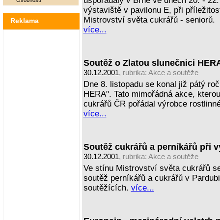
uspořádaly v Brně ve dnech 20. - 22.
Osobnosti
výstaviště v pavilonu E, při příležito
Mistrovství světa cukrářů - seniorů.
Reklama
více...
Soutěž o Zlatou slunečnici HER
30.12.2001
, rubrika:
Akce a soutěže
Dne 8. listopadu se konal již pátý ro
HERA". Tato mimořádná akce, kterou
cukrářů ČR pořádal výrobce rostlinn
více...
Soutěž cukrářů a perníkářů při
30.12.2001
, rubrika:
Akce a soutěže
Ve stínu Mistrovství světa cukrářů s
soutěž perníkářů a cukrářů v Pardubi
soutěžících.
více...