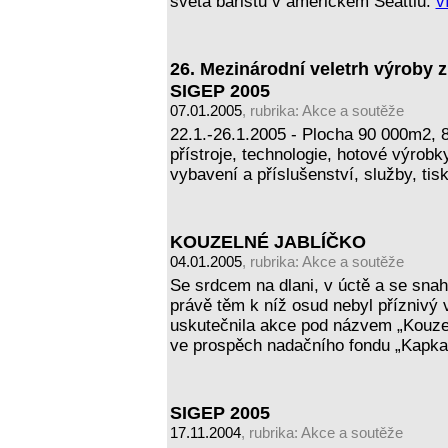
světa baristů v americkém Seattlu.
v
26. Mezinárodní veletrh výroby z
SIGEP 2005
07.01.2005
, rubrika:
Akce a soutěže
22.1.-26.1.2005 - Plocha 90 000m2, 
přístroje, technologie, hotové výrobk
vybavení a příslušenství, služby, ti
KOUZELNÉ JABLÍČKO
04.01.2005
, rubrika:
Akce a soutěže
Se srdcem na dlani, v úctě a se sna
právě těm k níž osud nebyl příznivý v
uskutečnila akce pod názvem „Kouzeln
ve prospěch nadačního fondu „Kapka
SIGEP 2005
17.11.2004
, rubrika:
Akce a soutěže