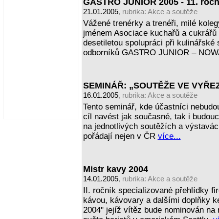
GASTRO JUNIOR 2005 - 11. roční
21.01.2005
, rubrika:
Akce a soutěže
Vážené trenérky a trenéři, milé kol
jménem Asociace kuchařů a cukrářů 
desetiletou spolupráci při kulinářsk
odborníků GASTRO JUNIOR – NO
SEMINÁŘ: „SOUTĚŽE VE VYŘE
16.01.2005
, rubrika:
Akce a soutěže
Tento seminář, kde účastníci nebudou
cíl navést jak současné, tak i budou
na jednotlivých soutěžích a výstavác
pořádají nejen v ČR
více...
Mistr kavy 2004
14.01.2005
, rubrika:
Akce a soutěže
II. ročník specializované přehlídky 
kávou, kávovary a dalšími doplňky ke
2004" jejíž vítěz bude nominován na 