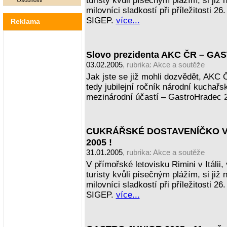
turisty kvůli písečným plážím, si již
Osobnosti
milovníci sladkostí při příležitosti 2
SIGEP.
více...
Reklama
Slovo prezidenta AKC ČR – G
03.02.2005
, rubrika:
Akce a soutěže
Jak jste se již mohli dozvědět, AKC Č
tedy jubilejní ročník národní kuchař
mezinárodní účastí – GastroHradec 
CUKRÁŘSKÉ DOSTAVENÍČKO V RI
2005 !
31.01.2005
, rubrika:
Akce a soutěže
V přímořské letovisku Rimini v Itálii
turisty kvůli písečným plážím, si již
milovníci sladkostí při příležitosti 2
SIGEP.
více...