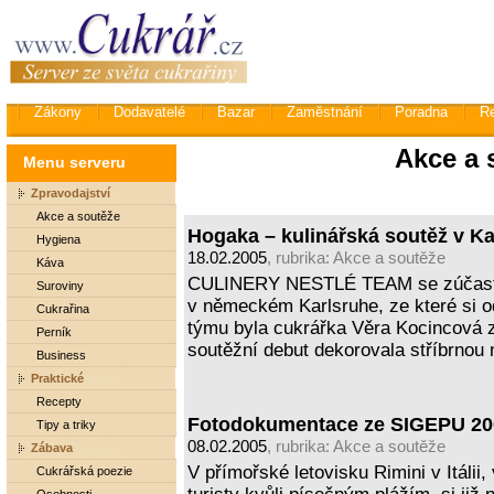
Zákony
Dodavatelé
Bazar
Zaměstnání
Poradna
R
Akce a 
Menu serveru
Zpravodajství
Akce a soutěže
Hogaka – kulinářská soutěž v Ka
Hygiena
18.02.2005
, rubrika:
Akce a soutěže
Káva
CULINERY NESTLÉ TEAM se zúčastni
Suroviny
v německém Karlsruhe, ze které si o
Cukrařina
týmu byla cukrářka Věra Kocincová z 
Perník
soutěžní debut dekorovala stříbrnou 
Business
Praktické
Recepty
Fotodokumentace ze SIGEPU 20
Tipy a triky
08.02.2005
, rubrika:
Akce a soutěže
Zábava
V přímořské letovisku Rimini v Itálii
Cukrářská poezie