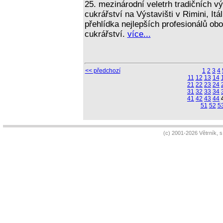
25. mezinárodní veletrh tradičních v
cukrářství na Výstavišti v Rimini, It
přehlídka nejlepších profesionálů obo
cukrářství.
více...
<< předchozí
1
2
3
4
11
12
13
14
21
22
23
24
31
32
33
34
41
42
43
44
51
52
5
(c) 2001-2026 Větrník, 