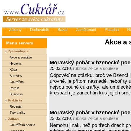
Zákony
Dodavatelé
Bazar
Zaměstnání
Poradna
R
Akce a 
Menu serveru
Zpravodajství
Akce a soutěže
Moravský pohár v bzenecké poezii
Hygiena
25.03.2010
, rubrika:
Akce a soutěže
Káva
Odpověď na otázku, proč ve Bzenci j
Suroviny
úrovně, je přitom nasnadě, neboť ty u
Cukrařina
nejsou pouhé cukrářky, ale umělecké
Perník
kresbách je zanechán kus jejich srd
Business
Praktické
Recepty
Moravský pohár v bzenecké poezi
Tipy a triky
23.03.2010
, rubrika:
Akce a soutěže
Zábava
Nemohu jinak, než po třech dnech pro
Cukrářská poezie