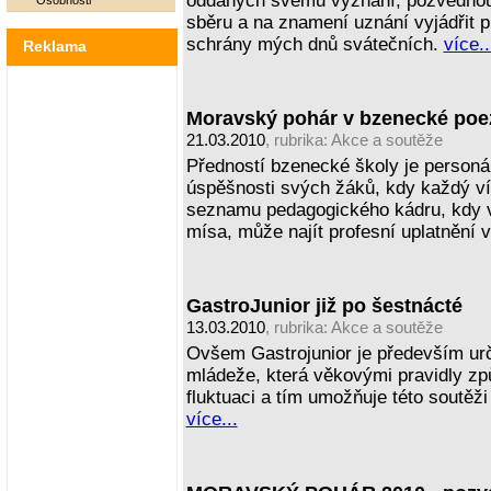
oddaných svému vyznání, pozvednout
Osobnosti
sběru a na znamení uznání vyjádřit p
schrány mých dnů svátečních.
více..
Reklama
Moravský pohár v bzenecké poezi
21.03.2010
, rubrika:
Akce a soutěže
Předností bzenecké školy je personáln
úspěšnosti svých žáků, kdy každý v
seznamu pedagogického kádru, kdy v
mísa, může najít profesní uplatnění 
GastroJunior již po šestnácté
13.03.2010
, rubrika:
Akce a soutěže
Ovšem Gastrojunior je především ur
mládeže, která věkovými pravidly zp
fluktuaci a tím umožňuje této soutěži
více...