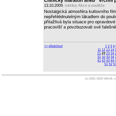
Číšnický maraton aneb "Vrchní p
13.10.2009
, rubrika:
Akce a soutěže
Nostalgická atmosféra kultovního fi
nepřehlédnutelným lákadlem do pouli
přitažlivá byla situace pro opravdové
pracovišť a povzbuzovali své falešn
<< předchozí
1
2
3
4
11
12
13
14
21
22
23
24
31
32
33
34
41
42
43
44
51
52
5
(c) 2001-2026 Větrník, 