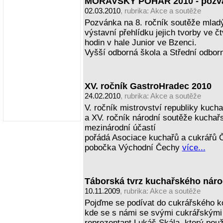
MORAVSKÝ POHÁR 2010 - pozv
02.03.2010
, rubrika:
Akce a soutěže
Pozvánka na 8. ročník soutěže mladý
výstavní přehlídku jejich tvorby ve č
hodin v hale Junior ve Bzenci.
Vyšší odborná škola a Střední odbor
XV. ročník GastroHradec 2010
24.02.2010
, rubrika:
Akce a soutěže
V. ročník mistrovství republiky kuch
a XV. ročník národní soutěže kucha
mezinárodní účastí
pořádá Asociace kuchařů a cukrářů Če
pobočka Východní Čechy
více...
Táborská tvrz kuchařského nár
10.11.2009
, rubrika:
Akce a soutěže
Pojďme se podívat do cukrářského k
kde se s námi se svými cukrářskými 
reprezentant Lukáš Skála, který použi