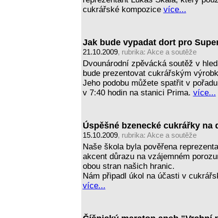
cukrářské kompozice
více...
Jak bude vypadat dort pro Supe
21.10.2009
, rubrika:
Akce a soutěže
Dvounárodní zpěvácká soutěž v hledá
bude prezentovat cukrářským výrobk
Jeho podobu můžete spatřit v pořadu
v 7:40 hodin na stanici Prima.
více...
Úspěšné bzenecké cukrářky na 
15.10.2009
, rubrika:
Akce a soutěže
Naše škola byla pověřena reprezenta
akcent důrazu na vzájemném porozu
obou stran našich hranic.
Nám připadl úkol na účasti v cukrářs
více...