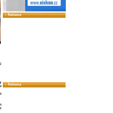
Reklama
í
y
Reklama
o
o
a
t