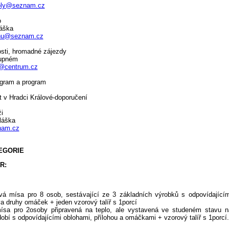
oly@seznam.cz
o
láška
nu@seznam.cz
sti, hromadné zájezdy
tupném
a@centrum.cz
gram a program
it v Hradci Králové-doporučení
i
láška
nam.cz
EGORIE
R:
ová mísa pro 8 osob, sestávající ze 3 základních výrobků s odpovídajícím
a druhy omáček + jeden vzorový talíř s 1porcí
ísa pro 2osoby připravená na teplo, ale vystavená ve studeném stavu n
obí s odpovídajícími oblohami, přílohou a omáčkami + vzorový talíř s 1porcí.