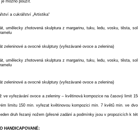
 je možno použít.
tví a cukrářství „Artistika“
, umělecky zhotovená skulptura z margarinu, tuku, ledu, vosku, těsta, soli
aramelu
 zeleninové a ovocné skulptury (vyřezávané ovoce a zelenina)
, umělecky zhotovená skulptura z margarinu, tuku, ledu, vosku, těsta, soli
aramelu
 zeleninové a ovocné skulptury (vyřezávané ovoce a zelenina)
 ve vyřezávání ovoce a zeleniny – květinová kompozice na časový limit 15
ém limitu 150 min. vyřezat květinovou kompozici min. 7 květů min. ve dvo
ruh řezaný nožem (přesné zadání a podmínky jsou v propozicích k tét
O HANDICAPOVANÉ: