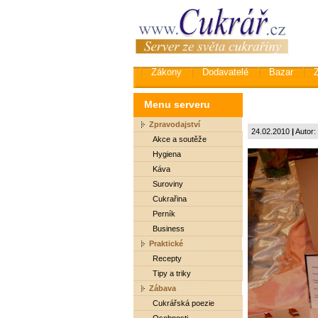
Zákony
Dodavatelé
Bazar
Menu serveru
Zpravodajství
24.02.2010
|
Autor:
Akce a soutěže
Hygiena
Káva
Suroviny
Cukrařina
Perník
Business
Praktické
Recepty
Tipy a triky
Zábava
Cukrářská poezie