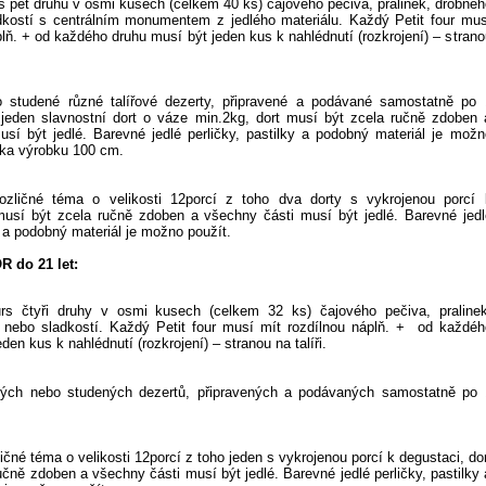
s pět druhů v osmi kusech (celkem 40 ks) čajového pečiva, pralinek, drobnéh
dkostí s centrálním monumentem z jedlého materiálu. Každý Petit four mus
plň. + od každého druhu musí být jeden kus k nahlédnutí (rozkrojení) – strano
bo studené různé talířové dezerty, připravené a podávané samostatně po 
 slavnostní dort o váze min.2kg, dort musí být zcela ručně zdoben 
sí být jedlé. Barevné jedlé perličky, pastilky a podobný materiál je možn
ška výrobku 100 cm.
rozličné téma o velikosti 12porcí z toho dva dorty s vykrojenou porcí 
musí být zcela ručně zdoben a všechny části musí být jedlé. Barevné jedl
y a podobný materiál je možno použít.
 do 21 let:
rs čtyři druhy v osmi kusech (celkem 32 ks) čajového pečiva, pralinek
 nebo sladkostí. Každý Petit four musí mít rozdílnou náplň. + od každéh
den kus k nahlédnutí (rozkrojení) – stranou na talíři.
lých nebo studených dezertů, připravených a podávaných samostatně po 
ičné téma o velikosti 12porcí z toho jeden s vykrojenou porcí k degustaci, dor
učně zdoben a všechny části musí být jedlé. Barevné jedlé perličky, pastilky 