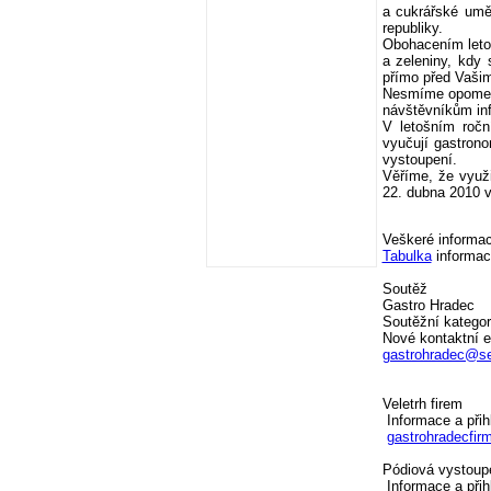
a cukrářské umě
republiky.
Obohacením leto
a zeleniny, kdy
přímo před Vašim
Nesmíme opomenou
návštěvníkům in
V letošním ročn
vyučují gastron
vystoupení.
Věříme, že využi
22. dubna 2010 v
Veškeré informac
Tabulka
informac
Soutěž
Gastro Hradec
Soutěžní katego
Nové kontaktní e
gastrohradec@s
Veletrh firem
Informace a přih
gastrohradecfi
Pódiová vystoupe
Informace a přih