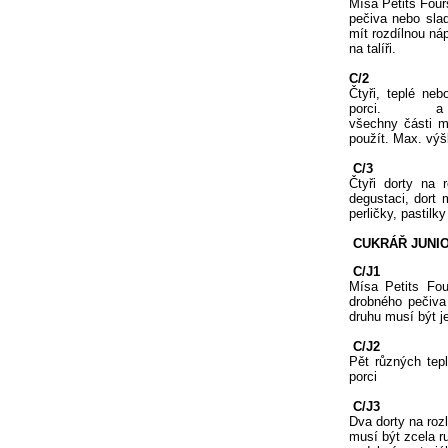
Mísa Petits Four
pečiva nebo sla
mít rozdílnou ná
na talíři.
C/2
Čtyři, teplé ne
porci. a jeden
všechny části mu
použít. Max. vý
C/3
Čtyři dorty na 
degustaci, dort 
perličky, pastilk
CUKRÁŘ JUNIOR
C/J1
Mísa Petits Fou
drobného pečiva
druhu musí být je
C/J2
Pět různých tep
porci
C/J3
Dva dorty na rozl
musí být zcela r