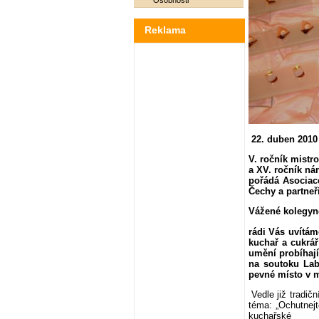
Osobnosti
Reklama
22. duben 2010
V. ročník mistr
a XV. ročník ná
pořádá Asociac
Čechy a partneř
Vážené kolegyně
rádi Vás uvítám
kuchař a cukrá
umění probíhaj
na soutoku Labe
pevné místo v 
Vedle již tradič
téma: „Ochutnej
kuchařské