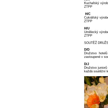
Kuchařský výrob
ZTPP
H/C
Cukrářský výrob
ZTPP
H/U
Umělecký výrobe
ZTPP
SOUTĚŽ DRUŽS
D/D
Družstvo hotelů
zastoupené v sou
D/J
Družstvo juniorů
každá soutěžní k