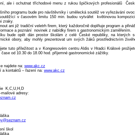
ní, ale i ochutnat tříchodové menu z rukou špičkových profesionálů Česk
šního programu bude pro návštěvníky i umělecká soutěž ve vyřezávání ovoc
 soutěžící v časovém limitu 150 min. budou vytvářet květinovou kompozic
i zraky.
t ani již tradiční veletrh firem, který každoročně doplňuje program a přináš
formace a poznání novinek z nabídky firem s gastronomickým zaměřením.
íku bude opět dán prostor školám z celé České republiky, na kterých s
omické obory, aby mohly prezentovat um svých žáků prostřednictvím živéh
jete tuto příležitost a v Kongresovém centru Aldis v Hradci Králové prožijet
 čase od 10.30 do 18.00 hod. příjemné gastronomické zážitky.
e najdete na:
www.akc.cz
í a kontaktů – řazení na:
www.akc.cz
rie K,C,U,H,D
-mailové adresy:
eznam.cz
láška
rmy@seznam.cz
ní škol
láška