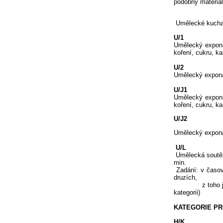
podobný materiál
Umělecké kuchařs
U/1
Umělecký exponát
koření, cukru, k
U/2
Umělecký exponát
U/J1
Umělecký exponát
koření, cukru, k
U/J2
Umělecký exponát
U/L
Umělecká soutěž
min.
Zadání: v časov
druzích,
z toho jeden d
kategorii)
KATEGORIE PR
H/K