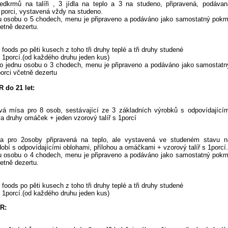
edkrmů na talíři , 3 jídla na teplo a 3 na studeno, připravená, podávan
 porci, vystavená vždy na studeno.
u osobu o 5 chodech, menu je připraveno a podáváno jako samostatný pokr
etně dezertu.
 foods po pěti kusech z toho tři druhy teplé a tři druhy studené
s 1porcí.(od každého druhu jeden kus)
o jednu osobu o 3 chodech, menu je připraveno a podáváno jako samostatn
porci včetně dezertu
do 21 let:
ová mísa pro 8 osob, sestávající ze 3 základních výrobků s odpovídajícím
a druhy omáček + jeden vzorový talíř s 1porcí
sa pro 2osoby připravená na teplo, ale vystavená ve studeném stavu n
obí s odpovídajícími oblohami, přílohou a omáčkami + vzorový talíř s 1porcí.
u osobu o 4 chodech, menu je připraveno a podáváno jako samostatný pokr
etně dezertu.
 foods po pěti kusech z toho tři druhy teplé a tři druhy studené
s 1porcí.(od každého druhu jeden kus)
R: