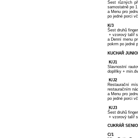
Šest různých př
samostatně po 1
a Menu pro jedn
po jedné porci vč
K/3
Šest druhů finger
+ vzorový talíř 
a Denní menu pr
pokrm po jedné 
KUCHAŘ JUNIOR 
K/J1
Slavnostní raut
doplňky + min.dv
K/J2
Restaurační mí
restauračním nád
a Menu pro jedn
po jedné porci vč
K/J3
Šest druhů finger
+ vzorový talíř 
CUKRÁŘ SENIO
C/1