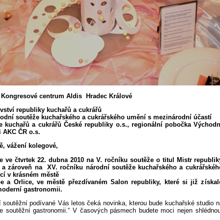
 Kongresové centrum Aldis Hradec Králové
ovství republiky kuchařů a cukrářů
rodní soutěže kuchařského a cukrářského umění s mezinárodní účastí
e kuchařů a cukrářů České republiky o.s., regionální pobočka Východn
i AKC ČR o.s.
, vážení kolegové,
e ve čtvrtek 22. dubna 2010 na V. ročníku soutěže o titul Mistr republik
ř a zároveň na XV. ročníku národní soutěže kuchařského a cukrářskéh
ící v krásném městě
 a Orlice, ve městě přezdívaném Salon republiky, které si již získal
moderní gastronomii.
ní soutěžní podívané Vás letos čeká novinka, kterou bude kuchařské studio n
te soutěžní gastronomii.“ V časových pásmech budete moci nejen shlédnou