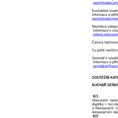
gastrohradecsk
Kuchařské studi
Informace a přih
gastrohradecme
Návštěva veřejno
Informace o vs
milena.opitzov
Časový harmono
Co ještě navštív
Seminář k soutěž
Informace a přih
jarmilakar@sez
SOUTĚŽNÍ KAT
KUCHAŘ SENIO
K/1
Slavnostní raut
doplňky + min.dv
a Restaurační m
restauračním nád
K/2