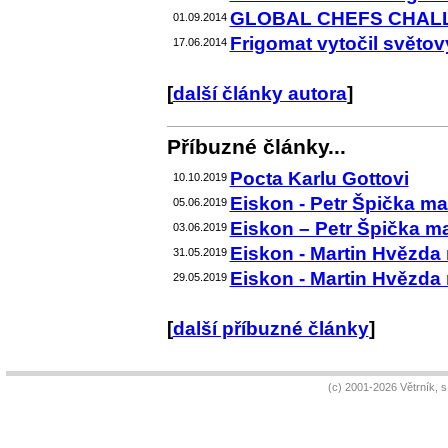
GLOBAL CHEFS CHALL
01.09.2014
Frigomat vytočil světov
17.06.2014
[
další články autora
]
Příbuzné články...
Pocta Karlu Gottovi
10.10.2019
Eiskon - Petr Špička man
05.06.2019
Eiskon – Petr Špička ma
03.06.2019
Eiskon - Martin Hvězda ma
31.05.2019
Eiskon - Martin Hvězda ma
29.05.2019
[
další příbuzné články
]
(c) 2001-2026 Větrník, 