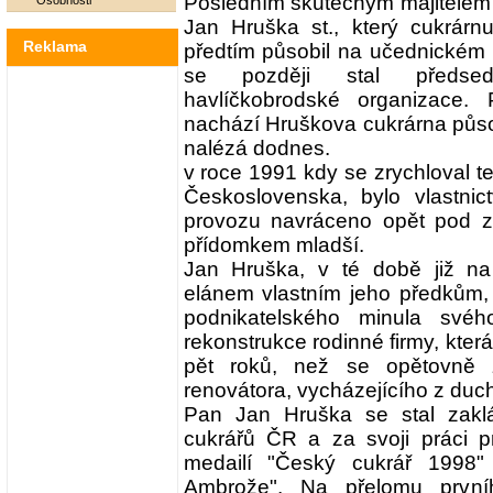
Posledním skutečným majitelem n
Osobnosti
Jan Hruška st., který cukrárn
Reklama
předtím působil na učednickém 
se později stal předsed
havlíčkobrodské organizace.
nachází Hruškova cukrárna půso
nalézá dodnes.
v roce 1991 kdy se zrychloval te
Československa, bylo vlastnic
provozu navráceno opět pod zn
přídomkem mladší.
Jan Hruška, v té době již n
elánem vlastním jeho předkům,
podnikatelského minula své
rekonstrukce rodinné firmy, kter
pět roků, než se opětovně 
renovátora, vycházejícího z duch
Pan Jan Hruška se stal zakl
cukrářů ČR a za svoji práci p
medailí "Český cukrář 199
Ambrože". Na přelomu prvního 