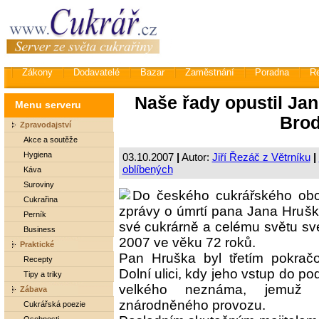
Zákony
Dodavatelé
Bazar
Zaměstnání
Poradna
R
Naše řady opustil Ja
Menu serveru
Brod
Zpravodajství
Akce a soutěže
Hygiena
03.10.2007
|
Autor:
Jiří Řezáč z Větrníku
|
oblíbených
Káva
Suroviny
Do českého cukrářského obo
Cukrařina
zprávy o úmrtí pana Jana Hrušky
Perník
své cukrárně a celému světu sv
Business
2007 ve věku 72 roků.
Praktické
Pan Hruška byl třetím pokrač
Recepty
Dolní ulici, kdy jeho vstup do p
Tipy a triky
velkého neznáma, jemuž př
Zábava
znárodněného provozu.
Cukrářská poezie