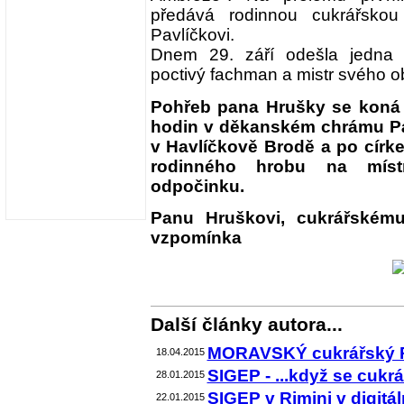
předává rodinnou cukrářskou
Pavlíčkovi.
Dnem 29. září odešla jedna 
poctivý fachman a mistr svého o
Pohřeb pana Hrušky se koná v
hodin v děkanském chrámu P
v Havlíčkově Brodě a po cír
rodinného hrobu na mís
odpočinku.
Panu Hruškovi, cukrářskému
vzpomínka
Další články autora...
MORAVSKÝ cukrářský POH
18.04.2015
SIGEP - ...když se cukrář
28.01.2015
SIGEP v Rimini v digitáln
22.01.2015