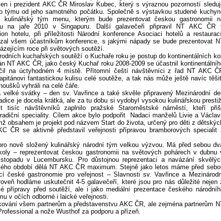
men i prezident AKC ČR Miroslav Kubec, který s výraznou pozorností sleduj
ho týmu od jeho samotného počátku. Společně s výstavkou studené kuchyn
ký kulinářský tým menu, kterým bude prezentovat českou gastronomii n
u na jaře 2010 v Singapuru. Další galavečeři připravil NT AKC ČR 
on hotelu, při příležitosti Národní konference Asociaci hotelů a restaurací
zal všem účastníkům konference, s jakými nápady se bude prezentovat N
zejícím roce při světových soutěží.
odních kuchařských soutěží o Kuchaře roku je postup do kontinentálních kol
án NT AKC ČR, jako český Kuchař roku 2008-2009 se účastnil kontinentálníh
nčil na úctyhodném 4 místě. Přítomní čeští návštěvníci z řad NT AKC Č
apitánovi fantastickou kulisu celé soutěže, a tak nás může ještě navíc těšit
noušků vyhráli na celé čáře.
 velké svátky – den sv. Vavřince a také skvěle připravený Mezinárodní de
adice je docela krátká, ale za tu dobu si vydobyl vysokou kulinářskou prestiž
ct tisíc návštěvníků zaplnilo pražské Staroměstské náměstí, kteří přišl
radiční speciality. Cílem akce bylo podpořit Nadaci manželů Livie a Václav
mž obsahem je projekt pod názvem Start do života, určený pro děti z dětskýc
ČR se aktivně představil veřejnosti přípravou bramborových specialit 
ro nově složený kulinářský národní tým velkou výzvou. Má před sebou dv
koly – reprezentovat českou gastronomii na světových pohárech v dubnu 
istopadu v Lucembursku. Pro důstojnou reprezentaci a navázání skvělýc
lého období dělá NT AKC ČR maximum. Stejně jako letos máme před sebo
cí české gastronomie pro veřejnost – Slavnosti sv. Vavřince a Mezinárodn
oveň hodláme uskutečnit 4-5 galavečeří, které jsou pro nás důležité nejen 
ké přípravy před soutěží, ale i jako mediální prezentace českého národníh
u v očích odborné i laické veřejnosti.
ěkování všem partnerům a představenstvu AKC ČR, ale zejména partnerům N
ofessional a nože Wusthof za podporu a přízeň.