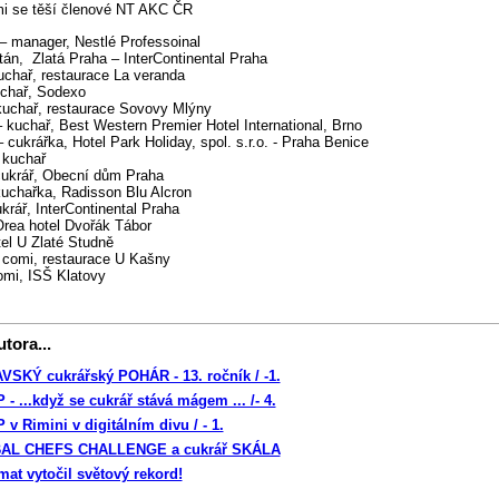
mi se těší členové NT AKC ČR
 manager, Nestlé Professoinal
tán, Zlatá Praha – InterContinental Praha
chař, restaurace La veranda
uchař, Sodexo
kuchař, restaurace Sovovy Mlýny
 kuchař, Best Western Premier Hotel International, Brno
 cukrářka, Hotel Park Holiday, spol. s.r.o. - Praha Benice
 kuchař
cukrář, Obecní dům Praha
kuchařka, Radisson Blu Alcron
krář, InterContinental Praha
Orea hotel Dvořák Tábor
tel U Zlaté Studně
 comi, restaurace U Kašny
omi, ISŠ Klatovy
tora...
SKÝ cukrářský POHÁR - 13. ročník / -1.
- ...když se cukrář stává mágem ... /- 4.
v Rimini v digitálním divu / - 1.
AL CHEFS CHALLENGE a cukrář SKÁLA
mat vytočil světový rekord!