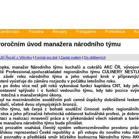
Zaměstnání
Poradna
Recepty
Fotogalerie
Pohlednice
Ko
oročním úvod manažera národního týmu
Jiří Řezáč z Větrníku
|
Formát pro tisk
|
Zaslat mailem
|
Do oblíbených
pka, manažer Národního týmu kuchařů a cukrářů AKC ČR, vývojov
tlé Professional,spoluzakladatel regionálního týmu CULINERY NESTL
 závěr roku národního týmu a jeho vstupní krok v přípravnýc
které vyúsťuje do záměru rozjezdu v počátku letošního roku.
po dobu více než pět roků vykonával funkci kapitána CNT, kdy jeh
ostavení splývalo i s funkcí vedoucího týmu, kdy tato pozice svý
 totožná s manažerskými úkony.
l na mezinárodním soutěžním poli cenné úspěchy dokrášlené leske
ailí, včetně dvou olympijských bronzů.
ího týmu, tak čerpá z bohaté soutěžní činnosti svého regionálníh
stva a jeho příznačná řeholnická oddanost kulinářské profesi, je dobro
taci a realizaci mravenčí práce a v překonávání všech nástrah a bariér
ce manažera národního týmu bude přinášet.
i prozatím osahává členitý systém velkorozměrového prostoru prác
nářskou reprezentací České republiky a při vstupu do nového roku ná
tní poznatky a předkládá směr blízkého budoucna Národního týmu AK