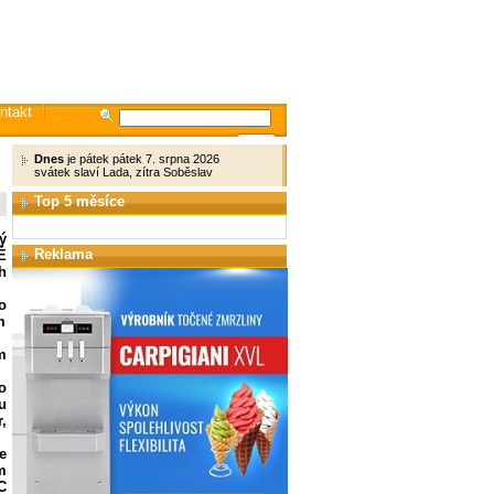
ntakt
Dnes
je pátek pátek 7. srpna 2026
svátek slaví Lada, zítra Soběslav
Top 5 měsíce
ý
Reklama
É
h
o
m
m
o
u
,
e
m
C