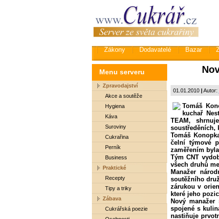
Zákony
Dodavatelé
Bazar
Nov
Menu serveru
Zpravodajství
01.01.2010
|
Autor:
Akce a soutěže
Tomáš Kono
Hygiena
kuchař Nes
Káva
TEAM, shrnuje
Suroviny
soustředěních, 
Tomáš Konopka 
Cukrařina
čelní týmové p
Perník
zaměřením byla
Tým CNT vydoby
Business
všech druhů med
Praktické
Manažer národn
Recepty
soutěžního druž
zárukou v orien
Tipy a triky
které jeho pozi
Zábava
Nový manažer s
spojené s kuli
Cukrářská poezie
nastiňuje prvo