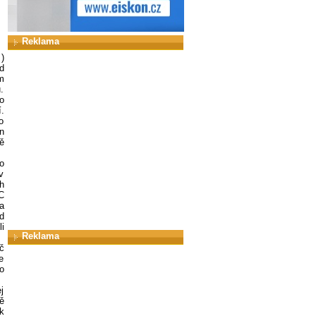
Reklama
)
d
m
.
o
.
o
n
ě
o
v
h
C
a
d
i
Reklama
č
e
o
j
ě
k