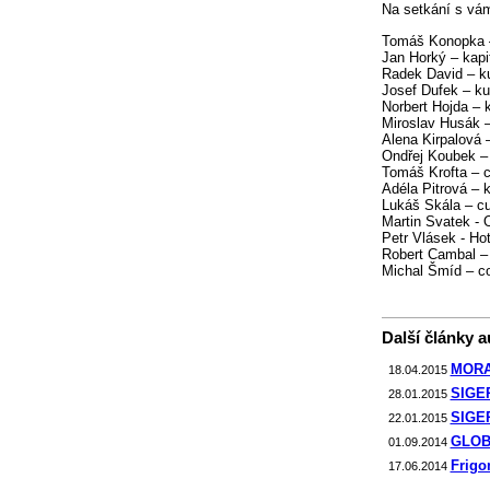
Na setkání s vá
Tomáš Konopka –
Jan Horký – kapi
Radek David – ku
Josef Dufek – k
Norbert Hojda – 
Miroslav Husák –
Alena Kirpalová –
Ondřej Koubek –
Tomáš Krofta – 
Adéla Pitrová – 
Lukáš Skála – cu
Martin Svatek - 
Petr Vlásek - Ho
Robert Cambal –
Michal Šmíd – c
Další články au
MORAV
18.04.2015
SIGEP 
28.01.2015
SIGEP 
22.01.2015
GLOB
01.09.2014
Frigo
17.06.2014