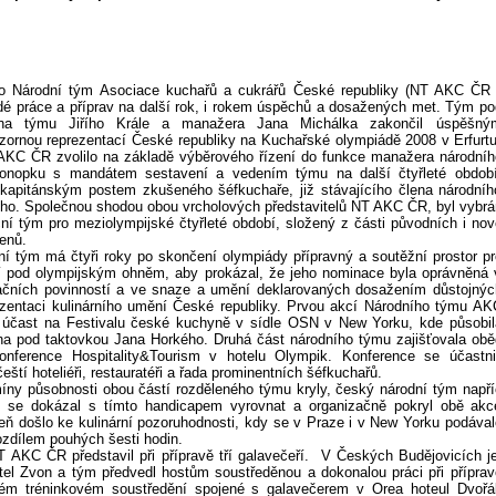
o Národní tým Asociace kuchařů a cukrářů České republiky (NT AKC ČR 
é práce a příprav na další rok, i rokem úspěchů a dosažených met. Tým po
ána týmu Jiřího Krále a manažera Jana Michálka zakončil úspěšný
ornou reprezentací České republiky na Kuchařské olympiádě 2008 v Erfurtu
AKC ČR zvolilo na základě výběrového řízení do funkce manažera národníh
nopku s mandátem sestavení a vedením týmu na další čtyřleté období
 kapitánským postem zkušeného šéfkuchaře, již stávajícího člena národníh
ho. Společnou shodou obou vrcholových představitelů NT AKC ČR, byl vybrá
ní tým pro meziolympijské čtyřleté období, složený z části původních i nov
enů.
ní tým má čtyři roky po skončení olympiády přípravný a soutěžní prostor pr
ní pod olympijským ohněm, aby prokázal, že jeho nominace byla oprávněná 
tačních povinností a ve snaze a umění deklarovaných dosažením důstojnýc
ezentaci kulinárního umění České republiky. Prvou akcí Národního týmu AK
 účast na Festivalu české kuchyně v sídle OSN v New Yorku, kde působil
na pod taktovkou Jana Horkého. Druhá část národního týmu zajišťovala obě
onference Hospitality&Tourism v hotelu Olympik. Konference se účastnil
ští hoteliéři, restauratéři a řada prominentních šéfkuchařů.
íny působnosti obou částí rozděleného týmu kryly, český národní tým napří
í se dokázal s tímto handicapem vyrovnat a organizačně pokryl obě akc
ň došlo ke kulinární pozoruhodnosti, kdy se v Praze i v New Yorku podával
ozdílem pouhých šesti hodin.
AKC ČR představil při přípravě tří galavečeří. V Českých Budějovicích je
otel Zvon a tým předvedl hostům soustředěnou a dokonalou práci při příprav
m tréninkovém soustředění spojené s galavečerem v Orea hoteul Dvořá