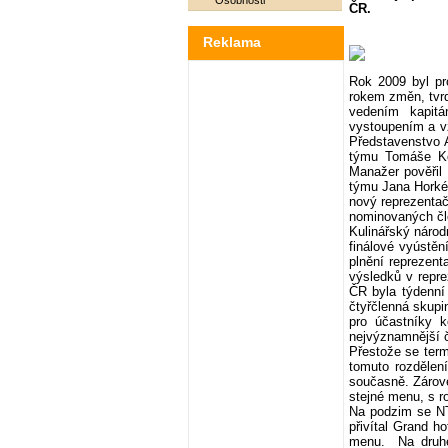
Osobnosti
ČR.
Reklama
Rok 2009 byl pr
rokem změn, tvrd
vedením kapit
vystoupením a vz
Představenstvo 
týmu Tomáše Ko
Manažer pověřil
týmu Jana Horké
nový reprezentač
nominovaných čl
Kulinářský národ
finálové vyústě
plnění reprezen
výsledků v repr
ČR byla týdenní
čtyřčlenná skupi
pro účastníky k
nejvýznamnější če
Přestože se term
tomuto rozdělen
současně. Zárove
stejné menu, s r
Na podzim se NT 
přivítal Grand h
menu. Na druhé