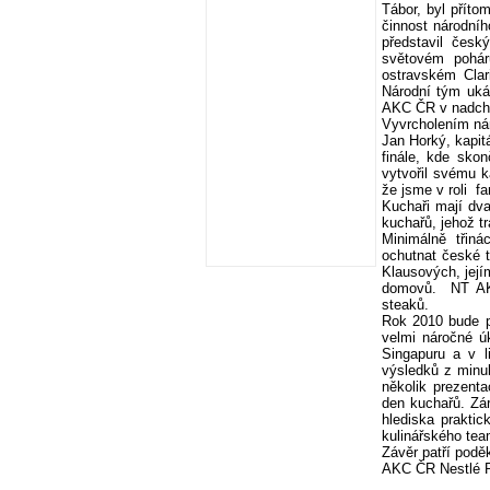
Tábor, byl příto
činnost národní
představil čes
světovém pohár
ostravském Clari
Národní tým uká
AKC ČR v nadchá
Vyvrcholením nár
Jan Horký, kapit
finále, kde sko
vytvořil svému k
že jsme v roli fa
Kuchaři mají dva
kuchařů, jehož tr
Minimálně třiná
ochutnat české t
Klausových, její
domovů. NT AKC 
steaků.
Rok 2010 bude p
velmi náročné ú
Singapuru a v l
výsledků z minu
několik prezenta
den kuchařů. Zár
hlediska praktic
kulinářského team
Závěr patří pod
AKC ČR Nestlé Pr