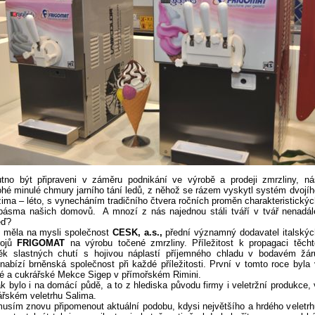
tno být připraveni v záměru podnikání ve výrobě a prodeji zmrzliny, ná
ohé minulé chmury jarního tání ledů, z něhož se rázem vyskytl systém dvojíh
zima – léto, s vynecháním tradičního čtvera ročních proměn charakteristickýc
 pásma našich domovů. A mnozí z nás najednou stáli tváří v tvář nenadál
eď?
t měla na mysli společnost
CESK, a.s.,
přední významný dodavatel italskýc
rojů
FRIGOMAT
na výrobu točené zmrzliny. Příležitost k propagaci těcht
ěk slastných chutí s hojivou náplastí příjemného chladu v bodavém žár
nabízí brněnská společnost při každé příležitosti. První v tomto roce byla 
vé a cukrářské Mekce Sigep v přímořském Rimini.
k bylo i na domácí půdě, a to z hlediska původu firmy i veletržní produkce, 
ářském veletrhu Salima.
musím znovu připomenout aktuální podobu, kdysi největšího a hrdého veletrh