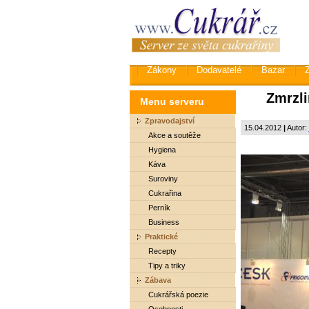
Zákony
Dodavatelé
Bazar
Zmrzli
Menu serveru
Zpravodajství
15.04.2012
|
Autor:
Akce a soutěže
Hygiena
Káva
Suroviny
Cukrařina
Perník
Business
Praktické
Recepty
Tipy a triky
Zábava
Cukrářská poezie