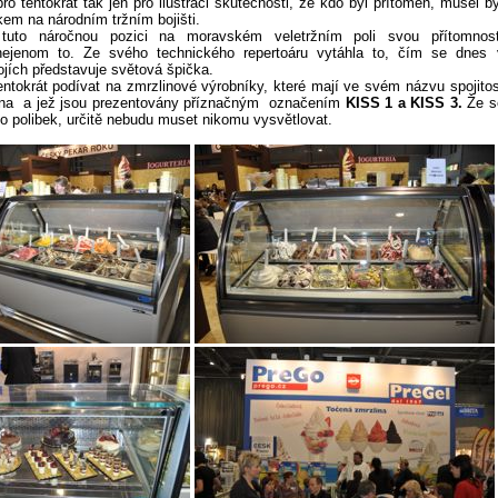
ro tentokrát tak jen pro ilustraci skutečnosti, že kdo byl přítomen, musel bý
em na národním tržním bojišti.
uto náročnou pozici na moravském veletržním poli svou přítomnost
nejenom to. Ze svého technického repertoáru vytáhla to, čím se dnes 
ojích představuje světová špička.
ntokrát podívat na zmrzlinové výrobníky, které mají ve svém názvu spojitos
mna a jež jsou prezentovány příznačným označením
KISS 1 a KISS 3.
Že s
 o polibek, určitě nebudu muset nikomu vysvětlovat.