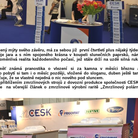
ený mýty svého závěru, má za sebou již první čtvrtletí plus nějaký týde
je jara a s ním spojeného krásna v koupeli slunečních paprsků, ná
roměnlivá realita každodenního počasí, jež stále drží na uzdě silná ruk
měť známá pranostika o vlezení si za kamna v měsíci březnu 
 pobytí si tam i o měsíc později, vložené do sloganu, duben ještě ta
je, že se vlastně nejedná o nic nového pod sluncem.
přiblížením zmrzlinových strojů z dovozní produkce společnosti CESK
me na včerejší článek o zmrzlinové výrobní raritě „Zmrzlinový polárn