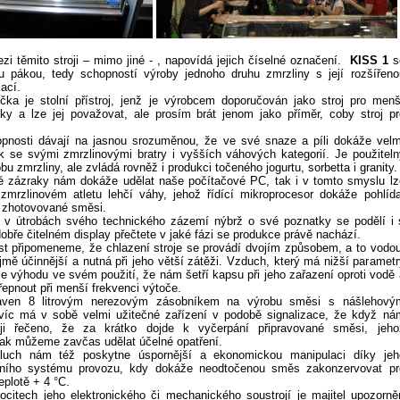
ezi těmito stroji – mimo jiné - , napovídá jejich číselné označení.
KISS 1
s
u pákou, tedy schopností výroby jednoho druhu zmrzliny s její rozšířeno
ací.
ička je stolní přístroj, jenž je výrobcem doporučován jako stroj pro menš
ky a lze jej považovat, ale prosím brát jenom jako příměr, coby stroj pr
pnosti dávají na jasnou srozuměnou, že ve své snaze a píli dokáže velm
k se svými zmrzlinovými bratry i vyšších váhových kategorií. Je použiteln
u zmrzliny, ale zvládá rovněž i produkci točeného jogurtu, sorbetta i granity.
é zázraky nám dokáže udělat naše počítačové PC, tak i v tomto smyslu lz
zmrzlinovém atletu lehčí váhy, jehož řídící mikroprocesor dokáže pohlída
 zhotovované směsi.
 v útrobách svého technického zázemí nýbrž o své poznatky se podělí i 
obře čitelném display přečtete v jaké fázi se produkce právě nachází.
t připomeneme, že chlazení stroje se provádí dvojím způsobem, a to vodou
jmě účinnější a nutná při jeho větší zátěži. Vzduch, který má nižší parametr
e výhodu ve svém použití, že nám šetří kapsu při jeho zařazení oproti vodě 
řepnout při menší frekvenci výtoče.
ven 8 litrovým nerezovým zásobníkem na výrobu směsi s nášlehový
víc má v sobě velmi užitečné zařízení v podobě signalizace, že když ná
ěji řečeno, že za krátko dojde k vyčerpání připravované směsi, jeho
tak můžeme zavčas udělat účelné opatření.
aluch nám též poskytne úspornější a ekonomickou manipulaci díky jeh
čního systému provozu, kdy dokáže neodtočenou směs zakonzervovat pr
teplotě + 4 °C.
citech jeho elektronického či mechanického soustrojí je majitel upozorně