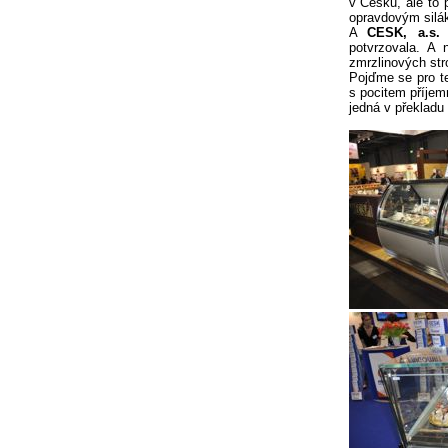
v Česku, ale to p
opravdovým silák
A
CESK, a.s.
t
potvrzovala. A 
zmrzlinových str
Pojďme se pro te
s pocitem příje
jedná v překladu