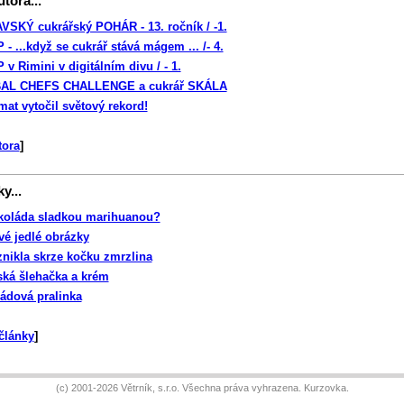
tora...
SKÝ cukrářský POHÁR - 13. ročník / -1.
- ...když se cukrář stává mágem ... /- 4.
v Rimini v digitálním divu / - 1.
AL CHEFS CHALLENGE a cukrář SKÁLA
mat vytočil světový rekord!
tora
]
y...
koláda sladkou marihuanou?
vé jedlé obrázky
znikla skrze kočku zmrzlina
ská šlehačka a krém
ádová pralinka
články
]
(c) 2001-2026 Větrník, s.r.o. Všechna práva vyhrazena.
Kurzovka
.