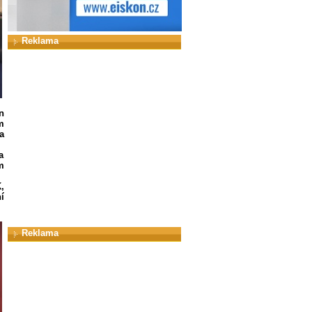
Reklama
n
m
a
a
m
,
í
Reklama