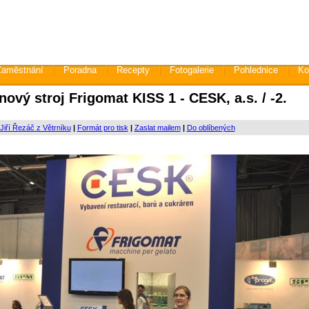
Zaměstnání
Poradna
Recepty
Fotogalerie
Pohlednice
Ko
nový stroj Frigomat KISS 1 - CESK, a.s. / -2.
Jiří Řezáč z Větrníku
|
Formát pro tisk
|
Zaslat mailem
|
Do oblíbených