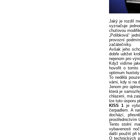
Jaký je rozdíl m
vyznačuje jedno
chuťovou modifik
„Polibková“ jedn
provozní podmín
začátečníky.
Avšak jeho scho
dobře udržet kro
nejenom pro výrob
Když vidíme jak
hovořit o tomto 
optimum hustoty
To nedělá pouze
vámi, kdy si na d
Jenom pro úplnos
která je samozře
chlazení, má zas
lze tuto úsporu p
KISS 1
je vyba
čerpadlem. A na
dochází, přesn
prostřednictvím 
Tento stolní m
vybavenosti no
další použití při 
O technických po