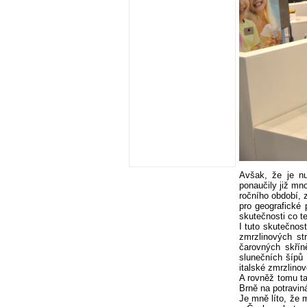
Avšak, že je nu
ponaučily již mn
ročního období, 
pro geografické
skutečnosti co t
I tuto skutečnos
zmrzlinových st
čarovných skřín
slunečních šípů 
italské zmrzlino
A rovněž tomu ta
Brně na potravin
Je mně líto, že 