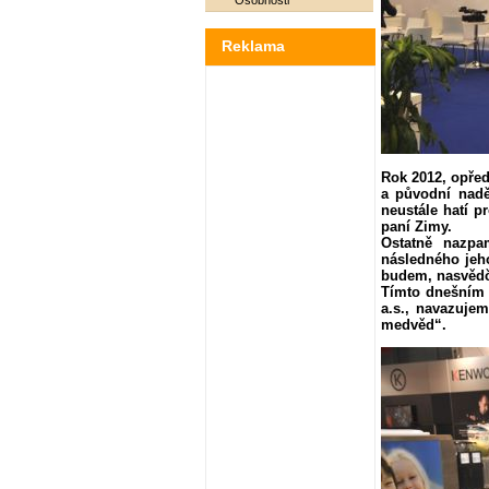
Osobnosti
Reklama
Rok 2012, opřed
a původní nadě
neustále hatí p
paní Zimy.
Ostatně nazpa
následného jeho
budem, nasvědču
Tímto dnešním 
a.s., navazuje
medvěd“.