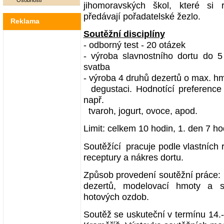
Osobnosti
jihomoravských škol, které si
předávají pořadatelské žezlo.
Reklama
Soutěžní disciplíny
- odborný test - 20 otázek
- výroba slavnostního dortu do 5
svatba
- výroba 4 druhů dezertů o max. hm
degustaci. Hodnotící preference p
např.
tvaroh, jogurt, ovoce, apod.
Limit: celkem 10 hodin, 1. den 7 ho
Soutěžící pracuje podle vlastních 
receptury a nákres dortu.
Způsob provedení soutěžní práce: 
dezertů, modelovací hmoty a s
hotových ozdob.
Soutěž se uskuteční v termínu 14.