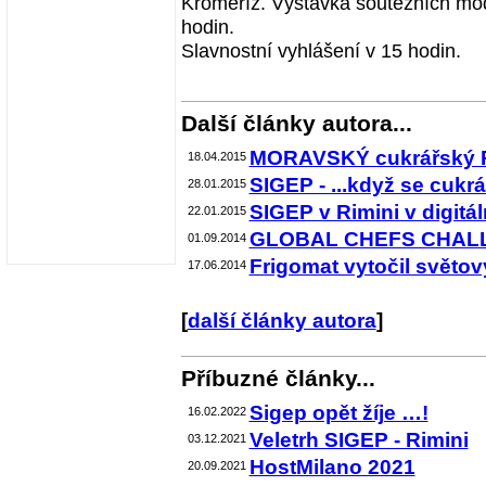
Kroměříž. Výstavka soutěžních mod
hodin.
Slavnostní vyhlášení v 15 hodin.
Další články autora...
MORAVSKÝ cukrářský POH
18.04.2015
SIGEP - ...když se cukrář
28.01.2015
SIGEP v Rimini v digitáln
22.01.2015
GLOBAL CHEFS CHALL
01.09.2014
Frigomat vytočil světov
17.06.2014
[
další články autora
]
Příbuzné články...
Sigep opět žíje …!
16.02.2022
Veletrh SIGEP - Rimini
03.12.2021
HostMilano 2021
20.09.2021