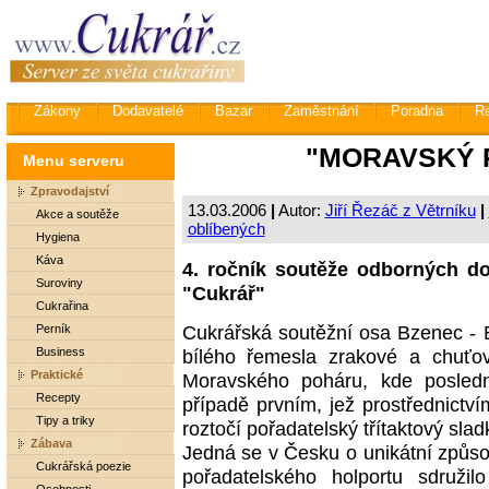
Zákony
Dodavatelé
Bazar
Zaměstnání
Poradna
R
"MORAVSKÝ 
Menu serveru
Zpravodajství
13.03.2006
|
Autor:
Jiří Řezáč z Větrníku
|
Akce a soutěže
oblíbených
Hygiena
Káva
4. ročník soutěže odborných d
Suroviny
"Cukrář"
Cukrařina
Cukrářská soutěžní osa Bzenec - B
Perník
bílého řemesla zrakové a chuťo
Business
Praktické
Moravského poháru, kde posled
Recepty
případě prvním, jež prostřednictví
Tipy a triky
roztočí pořadatelský třítaktový sla
Zábava
Jedná se v Česku o unikátní způso
Cukrářská poezie
pořadatelského holportu sdružil