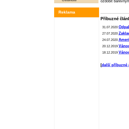
Osobnosti
ozdobit barevný
Reklama
Příbuzné článk
Odpal
31.07.2020
Zakla
27.07.2020
Ameri
24.07.2020
Vánoc
20.12.2019
Vánoc
18.12.2019
[
další příbuzné 