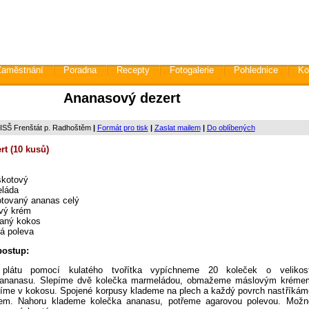
Zaměstnání
Poradna
Recepty
Fotogalerie
Pohlednice
Ko
Ananasový dezert
 ISŠ Frenštát p. Radhoštěm
|
Formát pro tisk
|
Zaslat mailem
|
Do oblíbených
t (10 kusů)
otový
g marmeláda
tovaný ananas celý
 máslový krém
trouhaný kokos
arová poleva
postup:
plátu pomocí kulatého tvořítka vypíchneme 20 koleček o velikost
ananasu. Slepíme dvě kolečka marmeládou, obmažeme máslovým kréme
líme v kokosu. Spojené korpusy klademe na plech a každý povrch nastříkám
m. Nahoru klademe kolečka ananasu, potřeme agarovou polevou. Možn