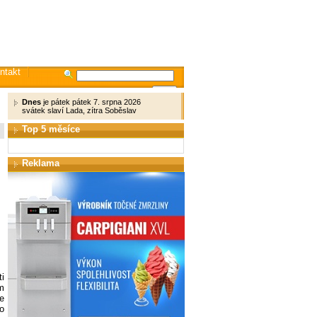
ntakt
Dnes
je pátek pátek 7. srpna 2026
svátek slaví Lada, zítra Soběslav
Top 5 měsíce
Reklama
i
m
e
o