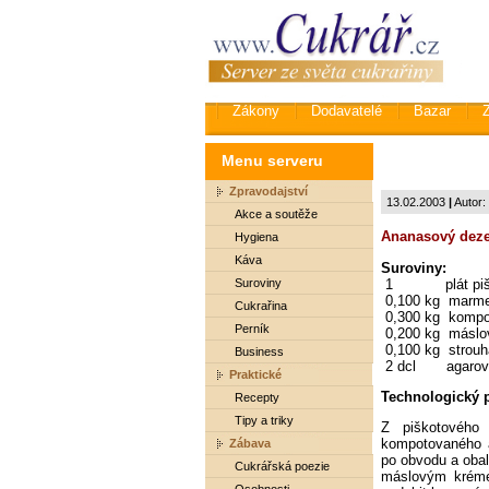
Zákony
Dodavatelé
Bazar
Menu serveru
Zpravodajství
13.02.2003
|
Autor:
Akce a soutěže
Ananasový dezer
Hygiena
Káva
Suroviny:
1 plát pišk
Suroviny
0,100 k
Cukrařina
0,300 kg kompo
Perník
0,200 kg
0,100 kg s
Business
2 dcl ag
Praktické
Technologický 
Recepty
Tipy a triky
Z piškotového 
kompotovaného 
Zábava
po obvodu a oba
Cukrářská poezie
máslovým kréme