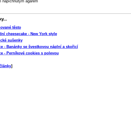
m napíchnutým agarem
y...
ované těsto
dní cheesecake - New York style
cké sušenky
e - Banánky se švestkovou náplní a skořicí
e - Perníkové cookies s polevou
články
]