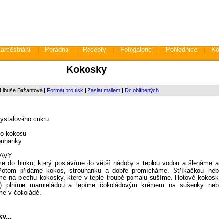
Zaměstnání
Poradna
Recepty
Fotogalerie
Pohlednice
Ko
Kokosky
 Libuše Bažantová
|
Formát pro tisk
|
Zaslat mailem
|
Do oblíbených
ystalového cukru
ho kokosu
rouhanky
AVY
me do hrnku, který postavíme do větší nádoby s teplou vodou a šleháme a
 Potom přidáme kokos, strouhanku a dobře promícháme. Stříkačkou neb
eme na plechu kokosky, které v teplé troubě pomalu sušíme. Hotové kokosk
lé) plníme marmeládou a lepíme čokoládovým krémem na sušenky neb
me v čokoládě.
y...