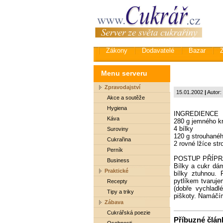
Zákony
Dodavatelé
Bazar
Menu serveru
Zpravodajství
15.01.2002
|
Autor:
Akce a soutěže
Hygiena
INGREDIENCE
Káva
280 g jemného kr
4 bílky
Suroviny
120 g strouhané
Cukrařina
2 rovné lžíce st
Perník
POSTUP PŘÍPR
Business
Bílky a cukr dá
Praktické
bílky ztuhnou.
pytlíkem tvaruj
Recepty
(dobře vychlad
Tipy a triky
piškoty. Namáčí
Zábava
Cukrářská poezie
Příbuzné článk