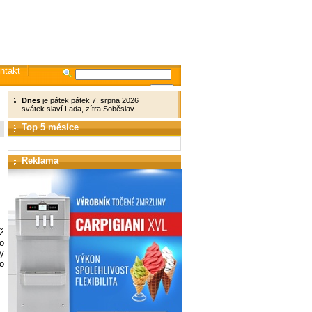
ntakt
Dnes
je pátek pátek 7. srpna 2026
svátek slaví Lada, zítra Soběslav
Top 5 měsíce
Reklama
ž
o
y
o