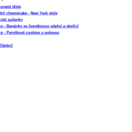
ované těsto
dní cheesecake - New York style
cké sušenky
e - Banánky se švestkovou náplní a skořicí
e - Perníkové cookies s polevou
články
]