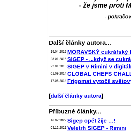
- že jsme proti
- pokračová
Další články autora...
MORAVSKÝ cukrářský POH
18.04.2015
SIGEP - ...když se cukrář
28.01.2015
SIGEP v Rimini v digitáln
22.01.2015
GLOBAL CHEFS CHALL
01.09.2014
Frigomat vytočil světov
17.06.2014
[
další články autora
]
Příbuzné články...
Sigep opět žíje …!
16.02.2022
Veletrh SIGEP - Rimini
03.12.2021