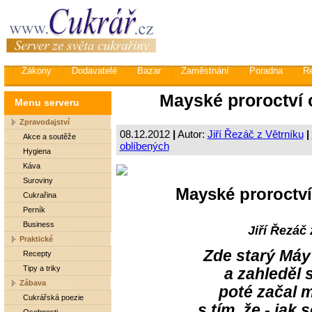
Zákony
Dodavatelé
Bazar
Zaměstnání
Poradna
R
Mayské proroctví o
Menu serveru
Zpravodajství
08.12.2012
|
Autor:
Jiří Řezáč z Větrníku
|
Akce a soutěže
oblíbených
Hygiena
Káva
Suroviny
Mayské proroctví
Cukrařina
Perník
Business
Jiří Řezáč 
Praktické
Zde starý Máy
Recepty
Tipy a triky
a zahleděl 
Zábava
poté začal 
Cukrářská poezie
s tím, že - jak 