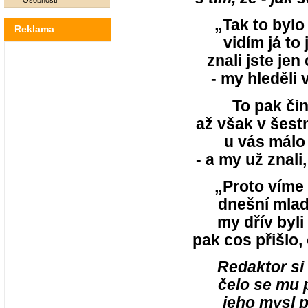
Osobnosti
„Tak to bylo
Reklama
vidím já to
znali jste je
- my hleděli 
To pak čin
až však v šest
u vás málo
- a my už znali, 
„Proto víme 
dnešní mlad
my dřív byli 
pak cos přišlo,
Redaktor si 
čelo se mu 
jeho mysl p