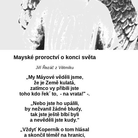
Mayské proroctví o konci světa
Jiří Řezáč z Větrníku
„My Máyové věděli jsme,
že je Země kulatá,
zatímco vy přibili jste
toho kdo řek´ to, - na vrata!" -.
„Nebo jste ho upálili,
by nežvanil žádné bludy,
tak jste ještě blbí byli
a nevěděli jste kudy.“
„Vždyť Koperník o tom hlásal
a skončil téměř na hranici,