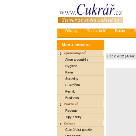
Zákony
Dodavatelé
Bazar
Menu serveru
Zpravodajství
07.12.2012
|
Autor:
Akce a soutěže
Hygiena
Káva
Suroviny
Cukrařina
Perník
Business
Praktické
Recepty
Tipy a triky
Zábava
Cukrářská poezie