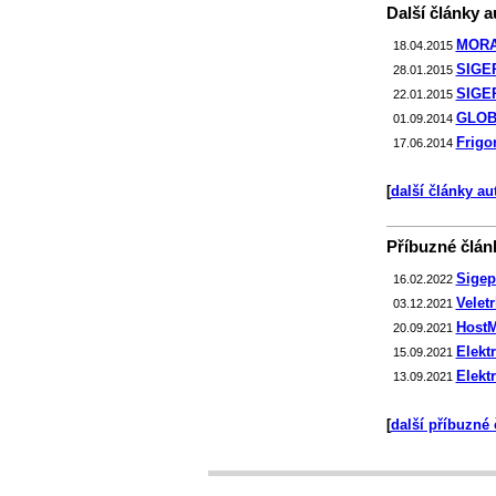
Další články au
MORAV
18.04.2015
SIGEP 
28.01.2015
SIGEP 
22.01.2015
GLOB
01.09.2014
Frigo
17.06.2014
[
další články au
Příbuzné článk
Sigep
16.02.2022
Velet
03.12.2021
HostM
20.09.2021
Elekt
15.09.2021
Elekt
13.09.2021
[
další příbuzné 