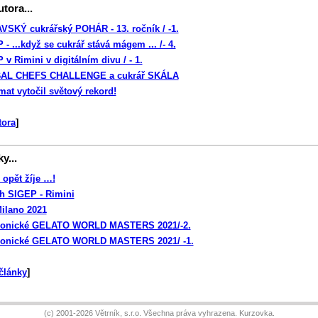
tora...
SKÝ cukrářský POHÁR - 13. ročník / -1.
- ...když se cukrář stává mágem ... /- 4.
v Rimini v digitálním divu / - 1.
AL CHEFS CHALLENGE a cukrář SKÁLA
mat vytočil světový rekord!
tora
]
y...
 opět žíje …!
rh SIGEP - Rimini
ilano 2021
ronické GELATO WORLD MASTERS 2021/-2.
ronické GELATO WORLD MASTERS 2021/ -1.
články
]
(c) 2001-2026 Větrník, s.r.o. Všechna práva vyhrazena.
Kurzovka
.