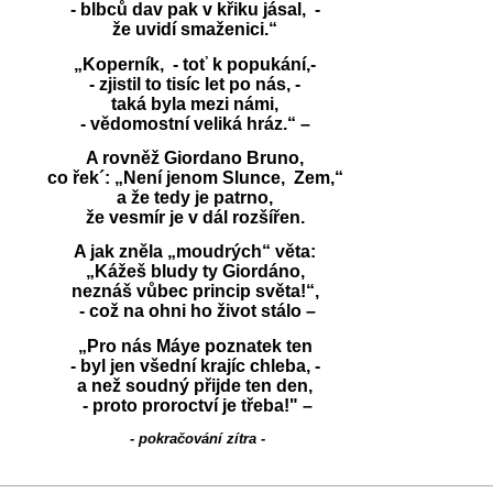
- blbců dav pak v křiku jásal, -
že uvidí smaženici.“
„Koperník, - toť k popukání,-
- zjistil to tisíc let po nás, -
taká byla mezi námi,
- vědomostní veliká hráz.“ –
A rovněž Giordano Bruno,
co řek´: „Není jenom Slunce, Zem,“
a že tedy je patrno,
že vesmír je v dál rozšířen.
A jak zněla „moudrých“ věta:
„Kážeš bludy ty Giordáno,
neznáš vůbec princip světa!“,
- což na ohni ho život stálo –
„Pro nás Máye poznatek ten
- byl jen všední krajíc chleba, -
a než soudný přijde ten den,
- proto proroctví je třeba!" –
- pokračování zítra -