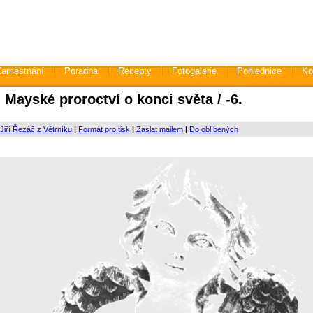
Zaměstnání
Poradna
Recepty
Fotogalerie
Pohlednice
Ko
Mayské proroctví o konci světa / -6.
Jiří Řezáč z Větrníku
|
Formát pro tisk
|
Zaslat mailem
|
Do oblíbených