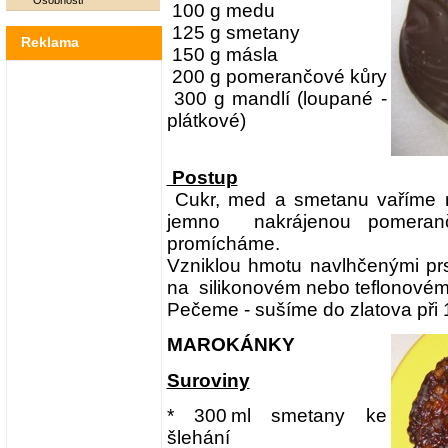
Osobnosti
100 g medu
125 g smetany
Reklama
150 g másla
200 g pomerančové kůry
300 g mandlí (loupané -
plátkové)
Postup
Cukr, med a smetanu vaříme 
jemno nakrájenou pomeran
promícháme.
Vzniklou hmotu navlhčenými prs
na silikonovém nebo teflonovém
Pečeme - sušíme do zlatova při 
MAROKÁNKY
Suroviny
* 300 ml smetany ke
šlehání