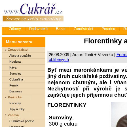
Zákony
Dodavatelé
Bazar
Zaměstnání
Poradna
R
Florentinky
Menu serveru
Zpravodajství
26.08.2009
|
Autor: Tonti + Veverka
|
Formá
Akce a soutěže
oblíbených
Hygiena
Káva
Byť mezi maronkánkami je viz
Suroviny
jiný druh cukrářské poživatiny
Cukrařina
nejenom chutným, ale i vít
Perník
Nezbytností při výrobě je
Business
zajišťuje jejich příjemnou chuť
Praktické
Recepty
FLORENTINKY
Tipy a triky
Zábava
Suroviny
Cukrářská poezie
300 g cukru