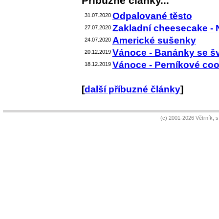
Příbuzné články...
Odpalované těsto
31.07.2020
Zakladní cheesecake - 
27.07.2020
Americké sušenky
24.07.2020
Vánoce - Banánky se šv
20.12.2019
Vánoce - Perníkové coo
18.12.2019
[
další příbuzné články
]
(c) 2001-2026 Větrník, 