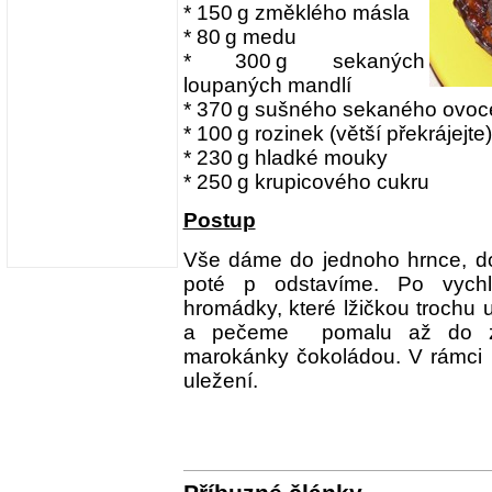
* 150 g změklého másla
* 80 g medu
* 300 g sekaných
loupaných mandlí
* 370 g sušného sekaného ovoc
* 100 g rozinek (větší překrájejte)
* 230 g hladké mouky
* 250 g krupicového cukru
Postup
Vše dáme do jednoho hrnce, d
poté p odstavíme. Po vychl
hromádky, které lžičkou trochu 
a pečeme pomalu až do zla
marokánky čokoládou. V rámci m
uležení.