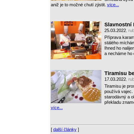
aniž je to možné chutí zjistit.
více...
Slavnostní
25.03.2022
, ru
Příprava karam
stálého míchání
Ihned ho nalij
a necháme ho 
Tiramisu be
17.03.2022
, ru
Tiramisu je pro
používá vajec.
starodávný a ob
překladu zname
více...
[
další články
]