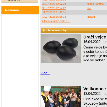
Osobnosti
30.07.2026 12:57:23
toffee-karamel
30.07.2026 12:57:22
Re:
Reklama
22.07.2026 21:57:31
14.07.2026 16:08:33
garant
Hlavní stránka diskusí...
Další novinky
Dračí vejce
16.04.2022
, ru
Černé vejce by
v době konce ú
a to vejce je n
kde se radost 
více...
Velikonoce
13.04.2022
, ru
Celá akce se t
Skoczów (přítom