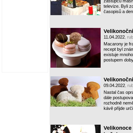
zástupců masmé
televize. Byli
časopisů a den
Velikonočn
11.04.2022
, ru
Macarony je f
recept byl zná
existuje mnoho 
postupem doby
Velikonočn
09.04.2022
, ru
Nastal čas opr
dále postupovat
rozhodně neměl
kávě přijde urč
Velikonoce 