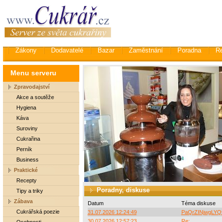
Zákony
Dodavatelé
Bazar
Zaměstnání
Poradna
R
Menu serveru
Zpravodajství
Akce a soutěže
Hygiena
Káva
Suroviny
Cukrařina
Perník
Business
Praktické
Recepty
Poradny, diskuse
Tipy a triky
Zábava
Datum
Téma diskuse
Cukrářská poezie
31.07.2026 12:24:49
PaQrZINjwgLYQf
30.07.2026 12:57:23
Re: