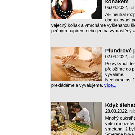
koňakem
06.04.2022
, ru
AE neutral roz
dochucovací p
vaječný koňak a vmícháme vyšlehanou šl
pečným papírem nebo jen na vymaštěný 
Plundrové 
02.04.2022
, ru
Po vykynutí tě
přeložíme do ps
vyválíme.
Necháme asi 15
překládáme a vyvalujeme.
více...
Když šleha
28.03.2022
, ru
Mnohý cukrář z
větší množství 
smetana již byl
Smetana bývá 