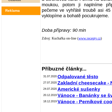
Osobnosti
moukou, potom ji naplníme při
pečeme ve vyhřáté troubě asi 45 
Reklama
vyklopíme a bohatě pocukrujeme.
Doba přípravy: 90 min
Zdroj: Kuchařka on-line (
www.recepty.cz
)
Příbuzné články...
Odpalované těsto
31.07.2020
Zakladní cheesecake - 
27.07.2020
Americké sušenky
24.07.2020
Vánoce - Banánky se šv
20.12.2019
Vánoce - Perníkové coo
18.12.2019