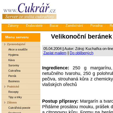
Zákony
Dodavatelé
Bazar
Zaměstnání
Poradna
R
Velikonoční beránek
Menu serveru
Zpravodajství
05.04.2004
|
Autor: Zdroj: Kuchařka on-li
Akce a soutěže
Zaslat mailem
|
Do oblíbených
Hygiena
Káva
Suroviny
Ingredience:
250 g margarínu,
Cukrařina
netučného tvarohu, 250 g polohru
Perník
pečiva, strouhaná kůra z chemicky
Business
vlašských ořechů
Praktické
Recepty
Tipy a triky
Postup přípravy:
Margarín a tvaro
Zábava
Přidáme prosátou mouku, prášek d
Cukrářská poezie
a citronovou kůru. Formu na ber