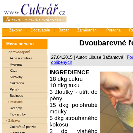
Zákony
Dodavatelé
Bazar
Zaměstnání
Poradna
R
Dvoubarevné ř
Menu serveru
Zpravodajství
27.04.2015
|
Autor: Libuše Bažantová
|
For
Akce a soutěže
oblíbených
Hygiena
Káva
INGREDIENCE
Suroviny
18 dkg cukru
Cukrařina
10 dkg tuku
Perník
3 žloutky - utřít do
Business
pěny
Praktické
15 dkg polohrubé
Recepty
mouky
Tipy a triky
5 dkg strouhaného
Zábava
kokosu
Cukrářská poezie
2 dcl vlahého