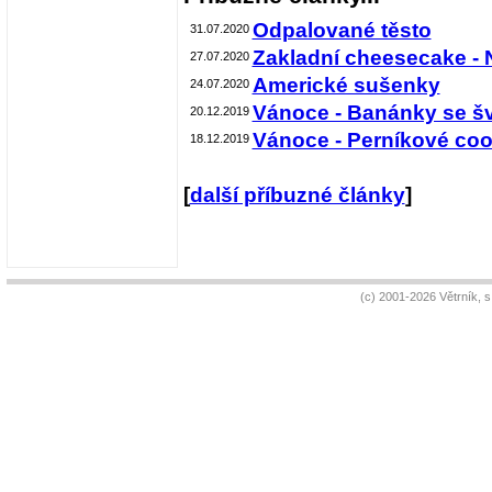
Odpalované těsto
31.07.2020
Zakladní cheesecake - 
27.07.2020
Americké sušenky
24.07.2020
Vánoce - Banánky se šv
20.12.2019
Vánoce - Perníkové coo
18.12.2019
[
další příbuzné články
]
(c) 2001-2026 Větrník, 