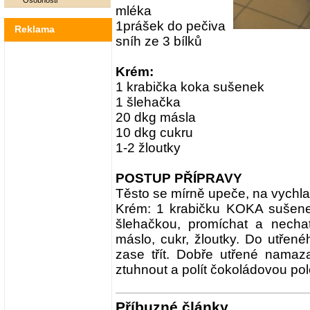
Osobnosti
mléka
1prášek do pečiva
Reklama
sníh ze 3 bílků
Krém:
1 krabička koka sušenek
1 šlehačka
20 dkg másla
10 dkg cukru
1-2 žloutky
POSTUP PŘÍPRAVY
Těsto se mírně upeče, na vychl
Krém: 1 krabičku KOKA sušenek 
šlehačkou, promíchat a nechat
máslo, cukr, žloutky. Do utřen
zase třít. Dobře utřené namaza
ztuhnout a polít čokoládovou po
Příbuzné články...