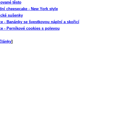
ované těsto
dní cheesecake - New York style
cké sušenky
e - Banánky se švestkovou náplní a skořicí
e - Perníkové cookies s polevou
články
]