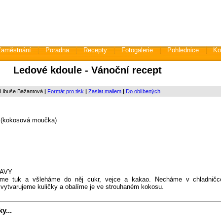
Zaměstnání
Poradna
Recepty
Fotogalerie
Pohlednice
Ko
Ledové kdoule - Vánoční recept
 Libuše Bažantová
|
Formát pro tisk
|
Zaslat mailem
|
Do oblíbených
 (kokosová moučka)
AVY
íme tuk a všleháme do něj cukr, vejce a kakao. Necháme v chladničc
vytvarujeme kuličky a obalíme je ve strouhaném kokosu.
y...