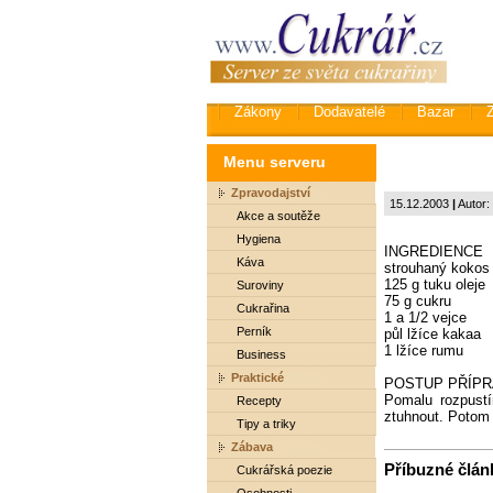
Zákony
Dodavatelé
Bazar
Menu serveru
Zpravodajství
15.12.2003
|
Autor:
Akce a soutěže
Hygiena
INGREDIENCE
Káva
strouhaný kokos
125 g tuku oleje
Suroviny
75 g cukru
Cukrařina
1 a 1/2 vejce
Perník
půl lžíce kakaa
1 lžíce rumu
Business
Praktické
POSTUP PŘÍPR
Pomalu rozpust
Recepty
ztuhnout. Potom 
Tipy a triky
Zábava
Příbuzné článk
Cukrářská poezie