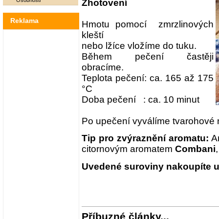
Osobnosti
Zhotovení
Reklama
Hmotu pomocí zmrzlinových
kleští
nebo lžíce vložíme do tuku.
Během pečení častěji
obracíme.
Teplota pečení: ca. 165 až 175
°C
Doba pečení : ca. 10 minut
Po upečení vyválíme tvarohové 
Tip pro zvýraznění aromatu:
Ar
citornovým aromatem
Combani
Uvedené suroviny nakoupíte u 
Příbuzné články...