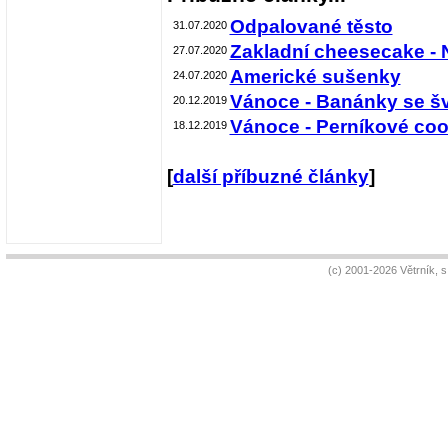
Odpalované těsto
31.07.2020
Zakladní cheesecake - 
27.07.2020
Americké sušenky
24.07.2020
Vánoce - Banánky se šv
20.12.2019
Vánoce - Perníkové coo
18.12.2019
[
další příbuzné články
]
(c) 2001-2026 Větrník, 