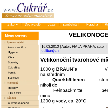
Zákony
Dodavatelé
Bazar
Zaměstnání
Poradna
R
VELIKONOCE s
Menu serveru
Zpravodajství
16.03.2010
|
Autor: FIALA PRAHA, s.r.o.
|
Akce a soutěže
oblíbených
Hygiena
Káva
Velikonoční tvarohové mí
Suroviny
Cukrařina
1000 g
BRAUN´s
Všechny p
Perník
na středním
Business
Quarkbällchen
stupni 
Praktické
nikoli do
Recepty
Feinbackmittel pěny) a n
Tipy a triky
minut.
Zábava
1300 g vody, ca. 20°C
Cukrářská poezie