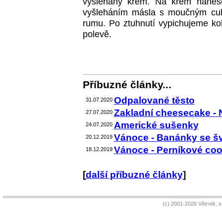
vyšlehaný krém. Na krém nanese
vyšleháním másla s moučným cuk
rumu. Po ztuhnutí vypichujeme ko
polevě.
Příbuzné články...
Odpalované těsto
31.07.2020
Zakladní cheesecake - 
27.07.2020
Americké sušenky
24.07.2020
Vánoce - Banánky se šv
20.12.2019
Vánoce - Perníkové coo
18.12.2019
[
další příbuzné články
]
(c) 2001-2026 Větrník, 