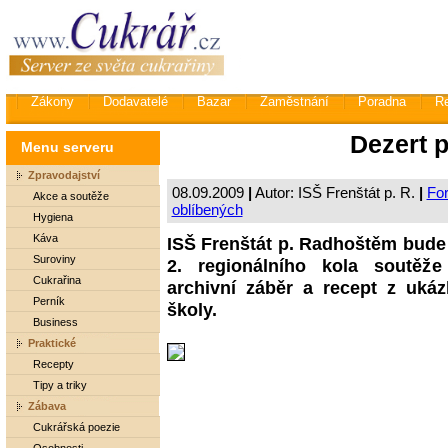
Zákony
Dodavatelé
Bazar
Zaměstnání
Poradna
R
Dezert 
Menu serveru
Zpravodajství
08.09.2009
|
Autor: ISŠ Frenštát p. R.
|
For
Akce a soutěže
oblíbených
Hygiena
Káva
ISŠ Frenštát p. Radhoštěm bude 
Suroviny
2. regionálního kola soutěž
Cukrařina
archivní záběr a recept z ukáz
Perník
školy.
Business
Praktické
Recepty
Tipy a triky
Zábava
Cukrářská poezie