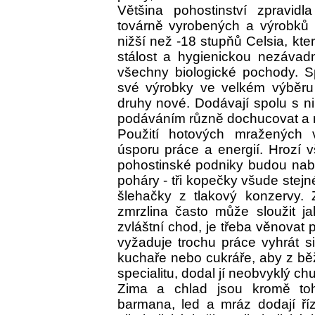
Většina pohostinství zpravid
továrně vyrobených a výrobků 
nižší než -18 stupňů Celsia, která
stálost a hygienickou nezávadn
všechny biologické pochody. Sp
své výrobky ve velkém výběru 
druhy nové. Dodávají spolu s nim
podáváním různě dochucovat a 
Použití hotových mražených
úsporu práce a energií. Hrozí 
pohostinské podniky budou nabí
poháry - tři kopečky všude stejn
šlehačky z tlakový konzervy. 
zmrzlina často může sloužit jak
zvláštní chod, je třeba věnovat 
vyžaduje trochu práce vyhrát si
kuchaře nebo cukráře, aby z běž
specialitu, dodal jí neobvyklý chu
Zima a chlad jsou kromě toh
barmana, led a mráz dodají říz