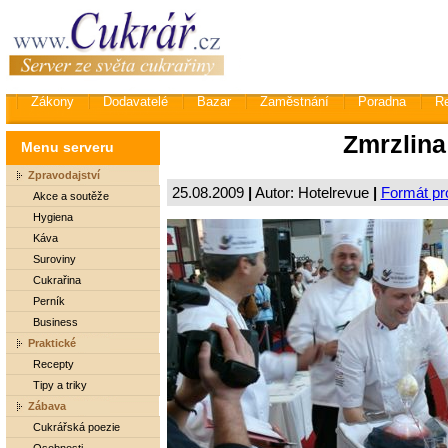
Zákony
Dodavatelé
Bazar
Zaměstnání
Poradna
R
Zmrzlina
Menu serveru
Zpravodajství
25.08.2009
|
Autor: Hotelrevue
|
Formát pro
Akce a soutěže
Hygiena
Káva
Suroviny
Cukrařina
Perník
Business
Praktické
Recepty
Tipy a triky
Zábava
Cukrářská poezie