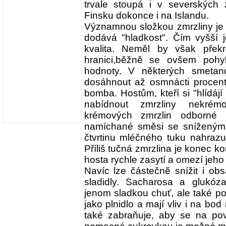
trvale stoupá i v severských
Finsku dokonce i na Islandu.
Významnou složkou zmrzliny je 
dodává "hladkost". Čím vyšší je
kvalita. Neměl by však překro
hranici,běžně se ovšem pohy
hodnoty. V některých smeta
dosáhnout až osmnácti procent 
bomba. Hostům, kteří si "hlídájí li
nabídnout zmrzliny nekrém
krémových zmrzlin odborné 
namíchané směsi se sníženým
čtvrtinu mléčného tuku nahrazu
Příliš tučná zmrzlina je konec k
hosta rychle zasytí a omezí jeho 
Navíc lze částečně snížit i obs
sladidly. Sacharosa a glukóz
jenom sladkou chuť, ale také p
jako plnidlo a mají vliv i na bo
také zabraňuje, aby se na povr