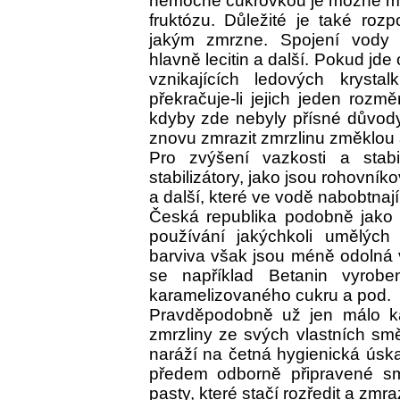
nemocné cukrovkou je možné mís
fruktózu. Důležité je také roz
jakým zmrzne. Spojení vody s
hlavně lecitin a další. Pokud jde 
vznikajících ledových krysta
překračuje-li jejich jeden rozmě
kdyby zde nebyly přísné důvody
znovu zmrazit zmrzlinu změklou 
Pro zvýšení vazkosti a stabi
stabilizátory, jako jsou rohovní
a další, které ve vodě nabobtnají
Česká republika podobně jako
používání jakýchkoli umělých b
barviva však jsou méně odolná v
se například Betanin vyrob
karamelizovaného cukru a pod.
Pravděpodobně už jen málo kav
zmrzliny ze svých vlastních smě
naráží na četná hygienická úska
předem odborně připravené sm
pasty, které stačí rozředit a zmraz