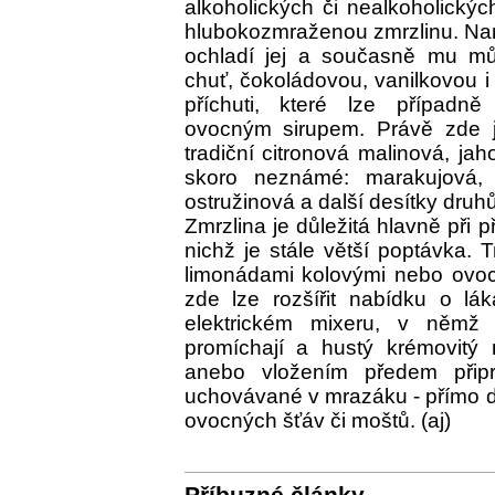
alkoholických či nealkoholickýc
hlubokozmraženou zmrzlinu. Naro
ochladí jej a současně mu m
chuť, čokoládovou, vanilkovou i
příchuti, které lze případně
ovocným sirupem. Právě zde je
tradiční citronová malinová, ja
skoro neznámé: marakujová, 
ostružinová a další desítky druhů
Zmrzlina je důležitá hlavně při 
nichž je stále větší poptávka. 
limonádami kolovými nebo ovoc
zde lze rozšířit nabídku o lá
elektrickém mixeru, v němž 
promíchají a hustý krémovitý n
anebo vložením předem přip
uchovávané v mrazáku - přímo do
ovocných šťáv či moštů. (aj)
Příbuzné články...