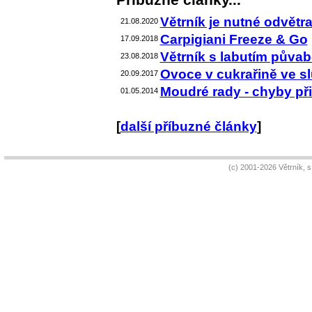
Větrník je nutné odvětra
21.08.2020
Carpigiani Freeze & Go
17.09.2018
Větrník s labutím půva
23.08.2018
Ovoce v cukrařině ve s
20.09.2017
Moudré rady - chyby při 
01.05.2014
[
další příbuzné články
]
(c) 2001-2026 Větrník, 