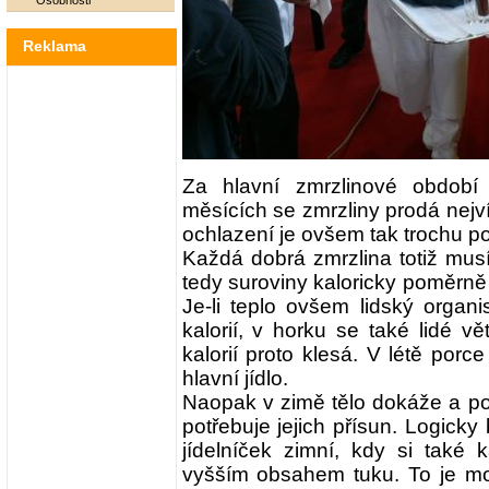
Osobnosti
Reklama
Za hlavní zmrzlinové období t
měsících se zmrzliny prodá nejví
ochlazení je ovšem tak trochu p
Každá dobrá zmrzlina totiž musí
tedy suroviny kaloricky poměrně 
Je-li teplo ovšem lidský organ
kalorií, v horku se také lidé v
kalorií proto klesá. V létě porc
hlavní jídlo.
Naopak v zimě tělo dokáže a potř
potřebuje jejich přísun. Logicky 
jídelníček zimní, kdy si také 
vyšším obsahem tuku. To je mož