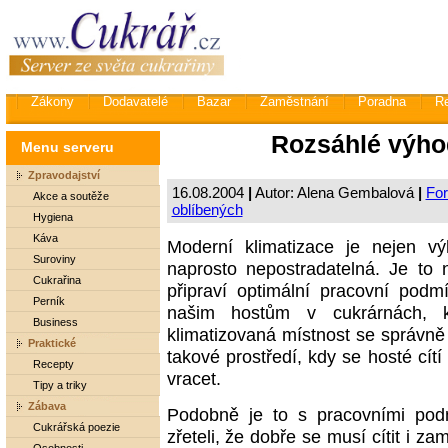
Zákony
Dodavatelé
Bazar
Zaměstnání
Poradna
R
Rozsáhlé výho
Menu serveru
Zpravodajství
16.08.2004
|
Autor: Alena Gembalová
|
For
Akce a soutěže
oblíbených
Hygiena
Káva
Moderní klimatizace je nejen v
Suroviny
naprosto nepostradatelná. Je to
Cukrařina
připraví optimální pracovní podmí
Perník
našim hostům v cukrárnách, k
Business
klimatizovaná místnost se správn
Praktické
takové prostředí, kdy se hosté cí
Recepty
vracet.
Tipy a triky
Zábava
Podobně je to s pracovními pod
Cukrářská poezie
zřeteli, že dobře se musí cítit i z