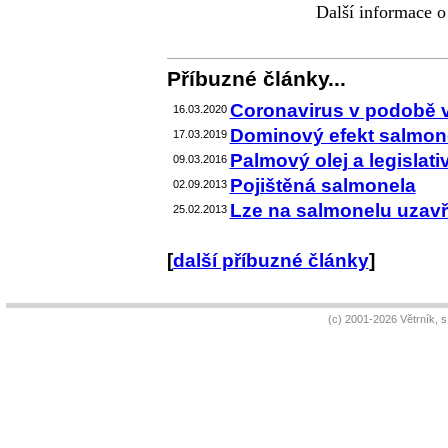
Další informace o
Příbuzné články...
Coronavirus v podobě
16.03.2020
Dominový efekt salmon
17.03.2019
Palmový olej a legislativ
09.03.2016
Pojištěná salmonela
02.09.2013
Lze na salmonelu uzavří
25.02.2013
[
další příbuzné články
]
(c) 2001-2026 Větrník, 