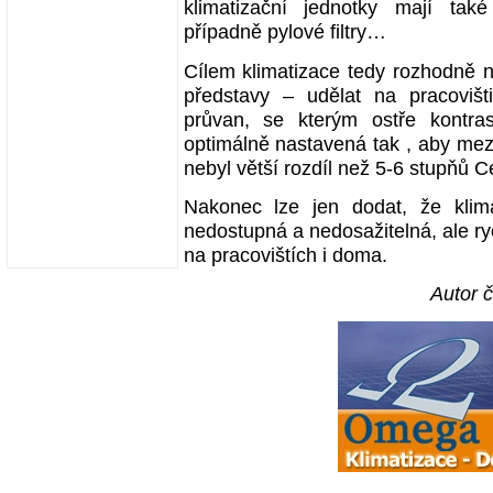
klimatizační jednotky mají tak
případně pylové filtry…
Cílem klimatizace tedy rozhodně ne
představy – udělat na pracoviš
průvan, se kterým ostře kontrast
optimálně nastavená tak , aby mezi
nebyl větší rozdíl než 5-6 stupňů Ce
Nakonec lze jen dodat, že klim
nedostupná a nedosažitelná, ale r
na pracovištích i doma.
Autor č