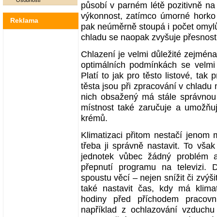
Osobnosti
působí v parném létě pozitivně na
výkonnost, zatímco úmorné horko 
Reklama
pak neúměrně stoupá i počet omylů 
chladu se naopak zvyšuje přesnost 
Chlazení je velmi důležité zejména
optimálních podmínkách se velmi 
Platí to jak pro těsto listové, tak
těsta jsou při zpracování v chladu
nich obsažený má stále správnou 
místnost také zaručuje a umožňu
krémů.
Klimatizaci přitom nestačí jenom 
třeba ji správně nastavit. To vša
jednotek vůbec žádný problém a
přepnutí programu na televizi. 
spoustu věcí – nejen snížit či zvýši
také nastavit čas, kdy má klimat
hodiny před příchodem pracovn
například z ochlazování vzduchu