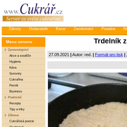
Zákony
Dodavatelé
Bazar
Zaměstnání
Poradna
R
Trdelník 
Menu serveru
Zpravodajství
27.09.2021
|
Autor: red.
|
Formát pro tisk
|
Akce a soutěže
Hygiena
Káva
Suroviny
Cukrařina
Perník
Business
Praktické
Recepty
Tipy a triky
Zábava
Cukrářská poezie