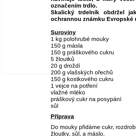
označením trdlo.
Skalický trdelník obdržel j
ochrannou známku Evropské u
Suroviny
1 kg polohrubé mouky
150 g másla
150 g práškového cukru
5 žloutků
20 g droždí
200 g vlašských ořechů
150 g kostkového cukru
1 vejce na potření
vlažné mléko
práškový cukr na posypání
sůl
Příprava
Do mouky přidáme cukr, rozdrob
žloutky, sůl, a máslo.