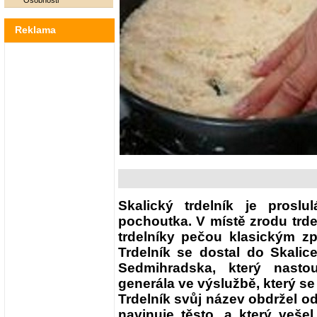
Osobnosti
Reklama
Skalický trdelník je prosl
pochoutka. V místě zrodu trde
trdelníky pečou klasickým 
Trdelník se dostal do Skalic
Sedmihradska, který nast
generála ve výslužbě, který se
Trdelník svůj název obdržel od
navinuje těsto, a který veš