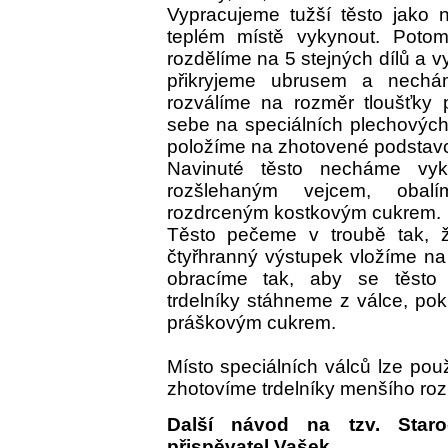
Vypracujeme tužší těsto jako
teplém místě vykynout. Pot
rozdělíme na 5 stejných dílů a v
přikryjeme ubrusem a nechá
rozválíme na rozměr tloušťky 
sebe na speciálních plechových
položíme na zhotovené podstavc
Navinuté těsto necháme vy
rozšlehaným vejcem, oba
rozdrceným kostkovým cukrem.
Těsto pečeme v troubě tak, ž
čtyřhranný výstupek vložíme na
obracíme tak, aby se těsto
trdelníky stáhneme z válce, po
práškovým cukrem.
Místo speciálních válců lze použí
zhotovíme trdelníky menšího ro
Další návod na tzv. Staro
přispěvatel Vašek