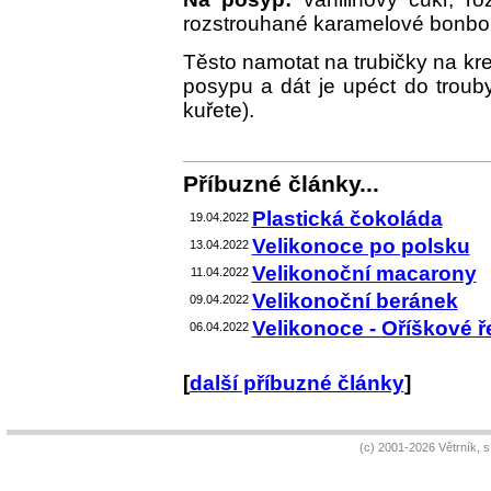
rozstrouhané karamelové bonbony
Těsto namotat na trubičky na kre
posypu a dát je upéct do trouby
kuřete).
Příbuzné články...
Plastická čokoláda
19.04.2022
Velikonoce po polsku
13.04.2022
Velikonoční macarony
11.04.2022
Velikonoční beránek
09.04.2022
Velikonoce - Oříškové 
06.04.2022
[
další příbuzné články
]
(c) 2001-2026 Větrník, 