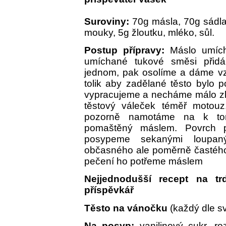
Suroviny:
70g másla, 70g sádla
mouky, 5g žloutku, mléko, sůl.
Postup přípravy:
Máslo umích
umíchané tukové směsi přid
jednom, pak osolíme a dáme vz
tolik aby zadělané těsto bylo 
vypracujeme a necháme málo zky
těstový váleček téměř motouz,
pozorně namotáme na k to
pomaštěný máslem. Povrch 
posypeme sekanými loupa
občasného ale poměrně častého 
pečení ho potřeme máslem
Nejjednodušší recept na t
příspěvkář
Těsto na vánočku
(každý dle s
Na posyp:
vanilinový cukr, r