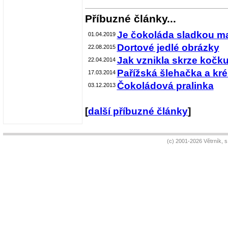
Příbuzné články...
Je čokoláda sladkou m
01.04.2019
Dortové jedlé obrázky
22.08.2015
Jak vznikla skrze kočku
22.04.2014
Pařížská šlehačka a kr
17.03.2014
Čokoládová pralinka
03.12.2013
[
další příbuzné články
]
(c) 2001-2026 Větrník, 