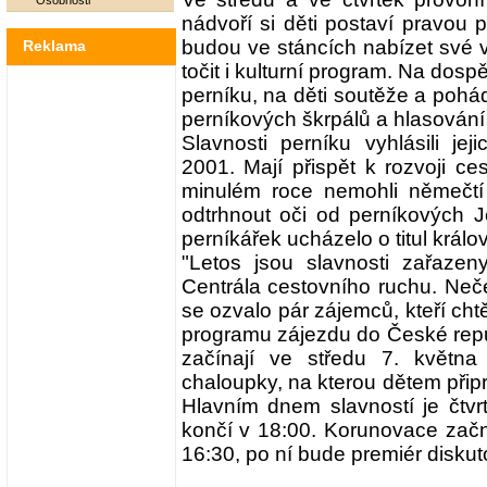
Osobnosti
nádvoří si děti postaví pravou 
budou ve stáncích nabízet své 
Reklama
točit i kulturní program. Na dos
perníku, na děti soutěže a poh
perníkových škrpálů a hlasování
Slavnosti perníku vyhlásili jej
2001. Mají přispět k rozvoji ce
minulém roce nemohli němečtí tu
odtrhnout oči od perníkových J
perníkářek ucházelo o titul králo
"Letos jsou slavnosti zařazen
Centrála cestovního ruchu. Neč
se ozvalo pár zájemců, kteří chtě
programu zájezdu do České repub
začínají ve středu 7. květn
chaloupky, na kterou dětem připra
Hlavním dnem slavností je čtvr
končí v 18:00. Korunovace začn
16:30, po ní bude premiér diskut