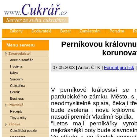
Zákony
Dodavatelé
Bazar
Zaměstnání
Poradna
R
Perníkovou královnu
Menu serveru
korunova
Zpravodajství
Akce a soutěže
Hygiena
07.05.2003
|
Autor: ČTK
|
Formát pro tisk
|
Káva
Suroviny
Cukrařina
V perníkové království se
Perník
pardubického zámku. Město, s je
Business
neodmyslitelně spjata, čekají tře
Praktické
bude zvolena i nová královna 
Recepty
nasadí premiér Vladimír Špidla.
Tipy a triky
"Letos mají perníkářky vyrob
Zábava
nejkrásnější boty bude slavnost
Cukrářská poezie
Ve středu a ve čtvrtek provon