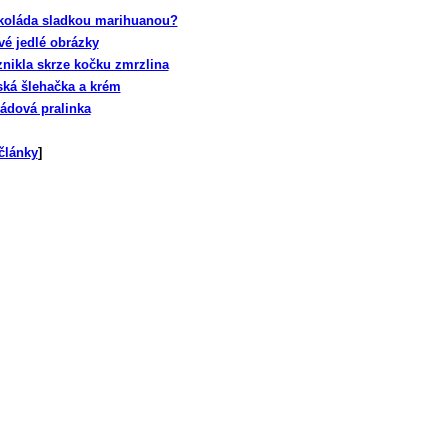
koláda sladkou marihuanou?
vé jedlé obrázky
znikla skrze kočku zmrzlina
ská šlehačka a krém
ádová pralinka
články
]