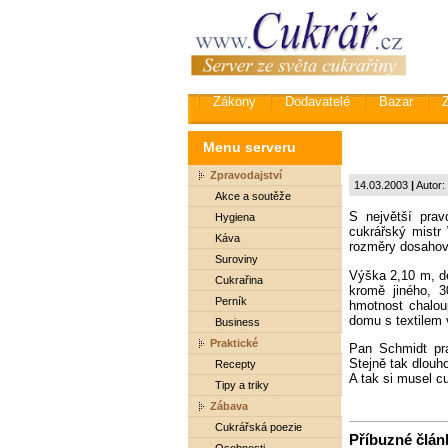
Zákony
Dodavatelé
Bazar
Menu serveru
Zpravodajství
14.03.2003
|
Autor:
Akce a soutěže
S největší pra
Hygiena
cukrářský mistr 
Káva
rozměry dosahov
Suroviny
Výška 2,10 m, dé
Cukrařina
kromě jiného, 3
Perník
hmotnost chalou
domu s textilem
Business
Praktické
Pan Schmidt pr
Stejně tak dlouh
Recepty
A tak si musel c
Tipy a triky
Zábava
Cukrářská poezie
Příbuzné článk