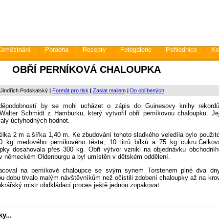
Zaměstnání
Poradna
Recepty
Fotogalerie
Pohlednice
Ko
OBŘÍ PERNÍKOVÁ CHALOUPKA
 Jindřich Podskalský
|
Formát pro tisk
|
Zaslat mailem
|
Do oblíbených
vděpodobností by se mohl ucházet o zápis do Guinesovy knihy rekordů
Walter Schmidt z Hamburku, který vytvořil obří perníkovou chaloupku. Jej
aly úctyhodných hodnot.
lka 2 m a šířka 1,40 m. Ke zbudování tohoto sladkého veledíla bylo použito
0 kg medového perníkového těsta, 10 litrů bílků a 75 kg cukru.Celkov
pky dosahovala přes 300 kg. Obří výtvor vznikl na objednávku obchodníh
 v německém Oldenburgu a byl umístěn v dětském oddělení.
acoval na perníkové chaloupce se svým synem Torstenem plné dva dny
ou dobu trvalo malým návštěvníkům než očistili zdobení chaloupky až na krov
ukrářský mistr obdkládací proces ještě jednou zopakovat.
y...