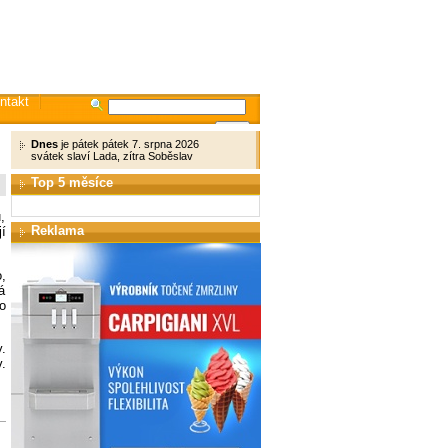
ntakt
Dnes
je pátek pátek 7. srpna 2026
svátek slaví Lada, zítra Soběslav
Top 5 měsíce
,
Reklama
í
,
á
o
.
.